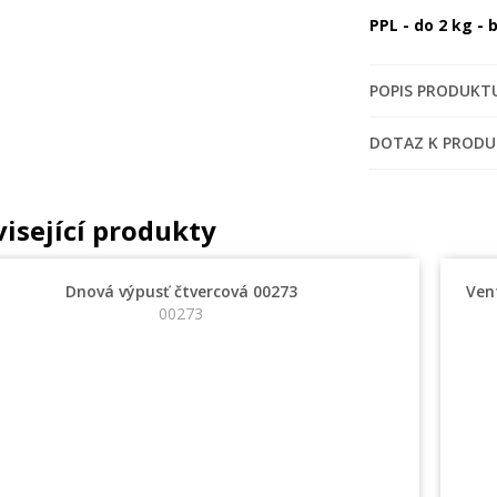
PPL - do 2 kg -
POPIS PRODUKT
DOTAZ K PROD
isející produkty
Dnová výpusť čtvercová 00273
Vent
00273