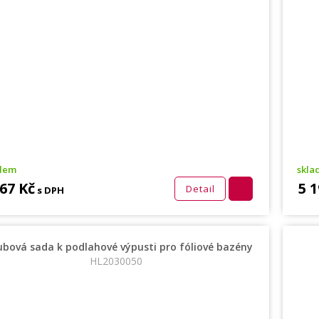
adem
skla
167 Kč
5 1
Detail
s DPH
rubová sada k podlahové výpusti pro fóliové bazény
HL2030050