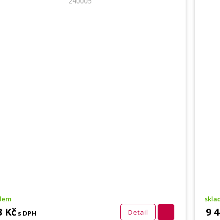
240005
adem
skla
3 Kč
9 4
Detail
s DPH