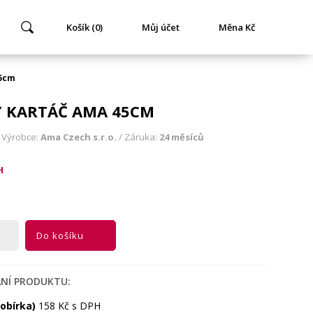
Košík (0)
Můj účet
Měna Kč
45cm
 KARTÁČ AMA 45CM
 Výrobce:
Ama Czech s.r.o.
/ Záruka:
24 měsíců
H
Do košíku
NÍ PRODUKTU:
dobírka)
158 Kč s DPH