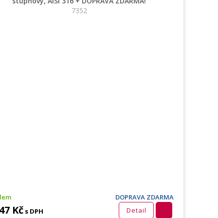
stupňový, AISI 316 + DOPRAVA ZDARMA!
7352
dem
DOPRAVA ZDARMA
47 Kč
Detail
s DPH