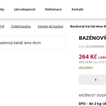
nky
Jak nakupovat
Reklamace
Kontakt
TVÍ
Čištění bazénu
Kartáče do bazénu
Bazénový kartáč Ama 
BAZÉNOVÝ
Kód:
ACZP603000
/
264 Kč
s DP
218.18 Kč
bez DPH
skladem
MOŽNOST DODÁ
DPD - do 2 kg (