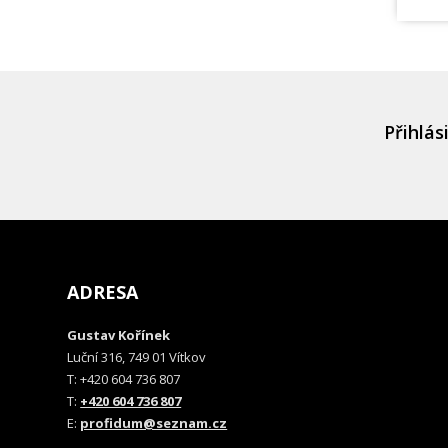
Přihlás
ADRESA
Gustav Kořínek
Luční 316, 749 01 Vítkov
T: +420 604 736 807
T:
+420 604 736 807
E:
profidum@seznam.cz