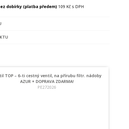
 bez dobírky (platba předem)
109 Kč s DPH
U
UKTU
il TOP – 6-ti cestný ventil, na přírubu filtr. nádoby
AZUR + DOPRAVA ZDARMA!
PE272026