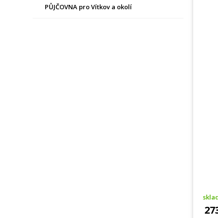
PŮJČOVNA pro Vítkov a okolí
skl
27