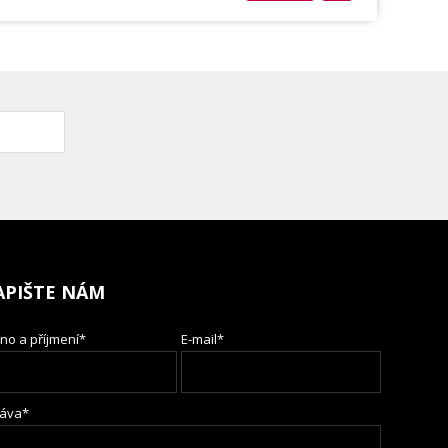
APIŠTE NÁM
no a příjmení*
E-mail*
áva*