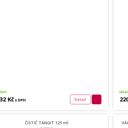
adem
skla
632 Kč
22
Detail
s DPH
ČISTIČ TANGIT 125 ml
VÁ