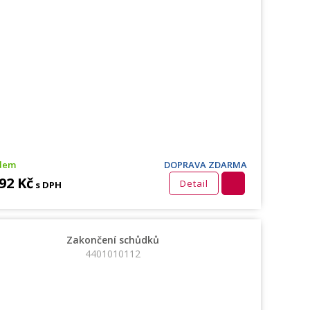
dem
DOPRAVA ZDARMA
92 Kč
Detail
s DPH
Zakončení schůdků
4401010112