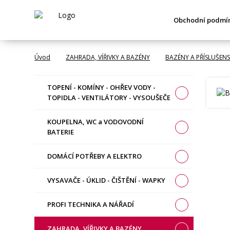
Obchodní podmí
Úvod
ZAHRADA, VÍŘIVKY A BAZÉNY
BAZÉNY A PŘÍSLUŠENS
TOPENÍ - KOMÍNY - OHŘEV VODY -
TOPIDLA - VENTILÁTORY - VYSOUŠEČE
KOUPELNA, WC a VODOVODNÍ
BATERIE
DOMÁCÍ POTŘEBY A ELEKTRO
VYSAVAČE - ÚKLID - ČIŠTĚNÍ - WAPKY
PROFI TECHNIKA A NÁŘADÍ
ZAHRADA, VÍŘIVKY A BAZÉNY