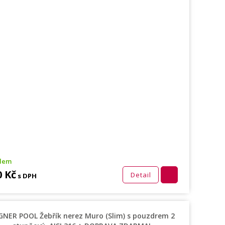
dem
0 Kč
Detail
s DPH
GNER POOL Žebřík nerez Muro (Slim) s pouzdrem 2