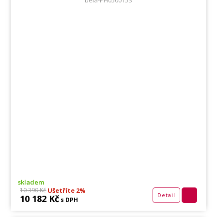
bela-PH050015S
skladem
Ušetříte 2%
10 390 Kč
Detail
10 182 Kč
s DPH