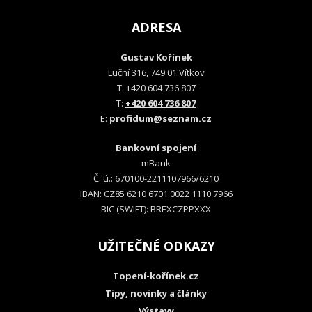
ADRESA
Gustav Kořínek
Luční 316, 749 01 Vítkov
T: +420 604 736 807
T:
+420 604 736 807
E:
profidum@seznam.cz
Bankovní spojení
mBank
Č. ú.: 670100-2211107966/6210
IBAN: CZ85 6210 6701 0022 1110 7966
BIC (SWIFT): BREXCZPPXXX
UŽITEČNÉ ODKAZY
Topení-kořínek.cz
Tipy, novinky a články
Výstavy