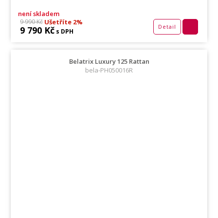
není skladem
Ušetříte 2%
9 990 Kč
Detail
9 790 Kč
s DPH
Belatrix Luxury 125 Rattan
bela-PH050016R