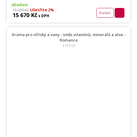
skladem
Ušetříte 2%
15 990 Kč
Detail
15 670 Kč
s DPH
Aroma pro vířivky a vany - směs vitamínů, minerálů a aloe -
Romance
117110