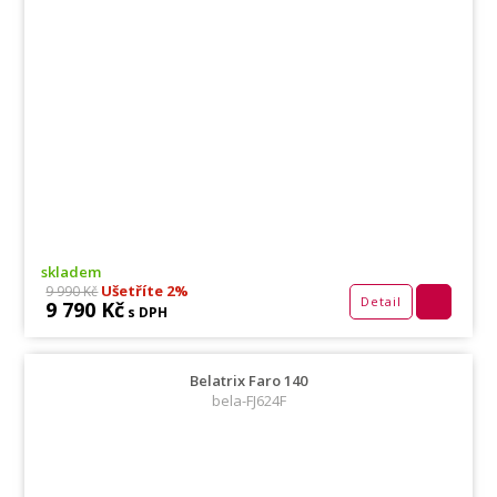
skladem
Ušetříte 2%
9 990 Kč
Detail
9 790 Kč
s DPH
Belatrix Faro 140
bela-FJ624F