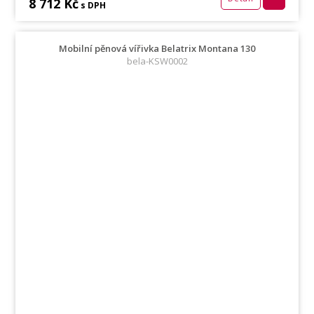
8 712 Kč
s DPH
Mobilní pěnová vířivka Belatrix Montana 130
bela-KSW0002