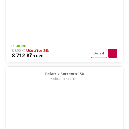
skladem
Ušetříte 2%
8 890 Kč
Detail
8 712 Kč
s DPH
Belatrix Sorrento 150
bela-PH050018S