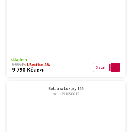
skladem
Ušetříte 2%
9 990 Kč
Detail
9 790 Kč
s DPH
Belatrix Luxury 155
bela-PH050017