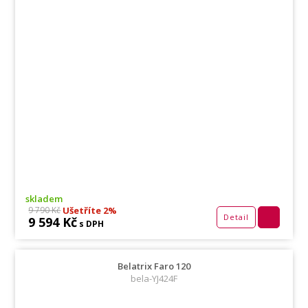
skladem
Ušetříte 2%
9 790 Kč
Detail
9 594 Kč
s DPH
Belatrix Faro 120
bela-YJ424F