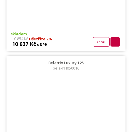
skladem
Ušetříte 2%
10 854 Kč
Detail
10 637 Kč
s DPH
Belatrix Luxury 125
bela-PH050016