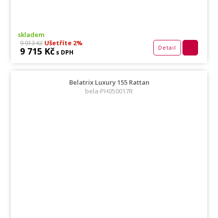
skladem
Ušetříte 2%
9 913 Kč
Detail
9 715 Kč
s DPH
Belatrix Luxury 155 Rattan
bela-PH050017R