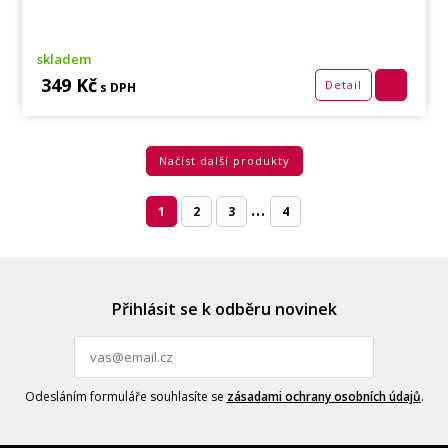
skladem
349 Kč
Detail
s DPH
Načíst další produkty
...
1
2
3
4
Přihlásit se k odběru novinek
Odesláním formuláře souhlasíte se
zásadami ochrany osobních údajů
.