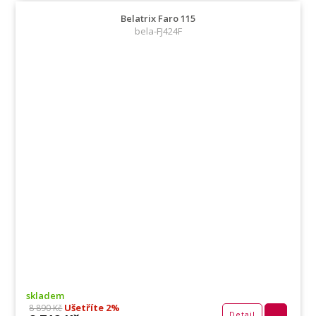
Belatrix Faro 115
bela-FJ424F
skladem
Ušetříte 2%
8 890 Kč
Detail