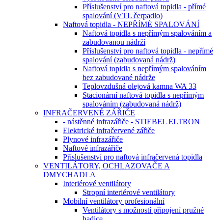
Příslušenství pro naftová topidla - přímé
spalování (VTL čerpadlo)
Naftová topidla - NEPŘÍMÉ SPALOVÁNÍ
Naftová topidla s nepřímým spalováním a
zabudovanou nádrží
Příslušenství pro naftová topidla - nepřímé
spalování (zabudovaná nádrž)
Naftová topidla s nepřímým spalováním
bez zabudované nádrže
Teplovzdušná olejová kamna WA 33
Stacionární naftová topidla s nepřímým
spalováním (zabudovaná nádrž)
INFRAČERVENÉ ZÁŘIČE
- nástěnné infrazářiče - STIEBEL ELTRON
Elektrické infračervené zářiče
Plynové infrazářiče
Naftové infrazářiče
Příslušenství pro naftová infračervená topidla
VENTILÁTORY, OCHLAZOVAČE A
DMYCHADLA
Interiérové ventilátory
Stropní interiérové ventilátory
Mobilní ventilátory profesionální
Ventilátory s možností připojení pružné
hadice