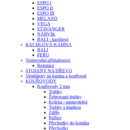
ESPO I
ESPO II
ESPO III
MELAND
VEGA
STAVANGER
NARVIK
BALI - kachlová
KACHLOVÁ KAMNA
BALI
PERU
Teplovodní příslušenství
Regulace
STOJANY NA DŘEVO
Ventilátory na kamna a kouřovod
KOUŘOVODY
Kouřovody 2 mm
Trubky
Žebrované trubky
Kolena - nastavitelná
Trubky s klapkou
Zděře
Růžice
Přechodky do komína
Přechodky