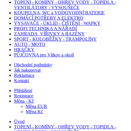
TOPENÍ - KOMÍNY - OHŘEV VODY - TOPIDLA -
VENTILÁTORY - VYSOUŠEČE
KOUPELNA, WC a VODOVODNÍ BATERIE
DOMÁCÍ POTŘEBY A ELEKTRO
VYSAVAČE - ÚKLID - ČIŠTĚNÍ - WAPKY
PROFI TECHNIKA A NÁŘADÍ
ZAHRADA, VÍŘIVKY A BAZÉNY
SPORT - KOLOBĚŽKY - TRAMPOLÍNY
AUTO - MOTO
HRAČKY
PŮJČOVNA pro Vítkov a okolí
Obchodní podmínky
Jak nakupovat
Reklamace
Kontakt
Přihlášení
Registrace
Měna - Kč
Měna EUR
Měna Kč
Úvod
TOPENÍ - KOMÍNY - OHŘEV VODY - TOPIDLA -