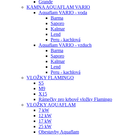
Grande
KAMNA AQUAFLAM VARIO
Aquaflam VARIO - voda
Barma
Saporo
Kalmar
Lend
Peru - kachlová
Aquaflam VARIO - vzduch
Barma
Saporo
Kalmar
Lend
Peru - kachlová
VLOŽKY FLAMINGO
S5
M9
X15
Rámečky pro krbové vložky Flamingo
VLOŽKY AQUAFLAM
7 kW
12 kW
17 kW
25 kW
Obestavby Aquaflam