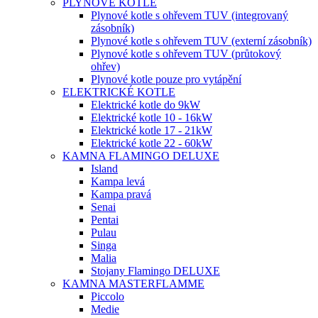
PLYNOVÉ KOTLE
Plynové kotle s ohřevem TUV (integrovaný
zásobník)
Plynové kotle s ohřevem TUV (externí zásobník)
Plynové kotle s ohřevem TUV (průtokový
ohřev)
Plynové kotle pouze pro vytápění
ELEKTRICKÉ KOTLE
Elektrické kotle do 9kW
Elektrické kotle 10 - 16kW
Elektrické kotle 17 - 21kW
Elektrické kotle 22 - 60kW
KAMNA FLAMINGO DELUXE
Island
Kampa levá
Kampa pravá
Senai
Pentai
Pulau
Singa
Malia
Stojany Flamingo DELUXE
KAMNA MASTERFLAMME
Piccolo
Medie