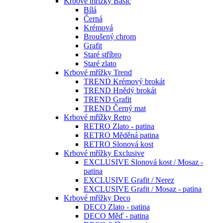
Krbové mřížky Basic
Bílá
Černá
Krémová
Broušený chrom
Grafit
Staré stříbro
Staré zlato
Krbové mřížky Trend
TREND Krémový brokát
TREND Hnědý brokát
TREND Grafit
TREND Černý mat
Krbové mřížky Retro
RETRO Zlato - patina
RETRO Měděná patina
RETRO Slonová kost
Krbové mřížky Exclusive
EXCLUSIVE Slonová kost / Mosaz -
patina
EXCLUSIVE Grafit / Nerez
EXCLUSIVE Grafit / Mosaz - patina
Krbové mřížky Deco
DECO Zlato - patina
DECO Měď - patina