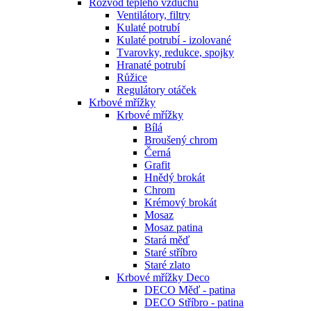
Rozvod teplého vzduchu
Ventilátory, filtry
Kulaté potrubí
Kulaté potrubí - izolované
Tvarovky, redukce, spojky
Hranaté potrubí
Růžice
Regulátory otáček
Krbové mřížky
Krbové mřížky
Bílá
Broušený chrom
Černá
Grafit
Hnědý brokát
Chrom
Krémový brokát
Mosaz
Mosaz patina
Stará měď
Staré stříbro
Staré zlato
Krbové mřížky Deco
DECO Měď - patina
DECO Stříbro - patina