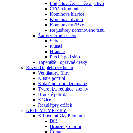
Podpalovače, čističe a palivo
Čištění komínů
Komínové hlavice
Komínová dvířka
Komínové mřížky
Regulátory komínového tahu
Žáruvzdorné těsnění
Sety
Kulaté
Hranaté
Ploché pod sklo
Topeniště - opravné desky
Rozvod teplého vzduchu
Ventilátory, filtry
Kulaté potrubí
Kulaté potrubí - izolované
Tvarovky, redukce, spojky
Hranaté potrubí
Růžice
Regulátory otáček
KRBOVÉ MŘÍŽKY
Krbové mřížky Premium
Bílá
Broušený chrom
Černá