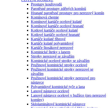
Prostupy kouřovodů
Parotěsné prostupy zděných komínů
Hranaté parotěsné prostupy pro nerezový komín
Komínová chemie
Komínové kartáče ocelové kulaté
Komínové kartáče ocelové hranaté
Kotlové kartáče ocelové kulaté
Kotlové kartáče ocelové hranaté
Kartáče kuilaté fíbrové
Kartáče kulaté polyamidové
Kartáče štosákové nerezové
Kominické štetky s lanem
Strojky nerezové se závažím
Kominické ocelové strojky se závažím
Pružinové kominické strojky ocelové
Pružinové kominické strojky nerezové se
závažím
Pružinové kominické strojky nerezové pro
nástavce
Polyamidové kominické tyče a lana
Lanové nástavce ocelové
Lanové nástavce ocelové v bužírce (pro nerezové
komíny)
Sklolaminátové kominické nástavce