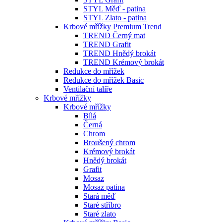
STYL Měď - patina
STYL Zlato - patina
Krbové mřížky Premium Trend
TREND Černý mat
TREND Grafit
TREND Hnědý brokát
TREND Krémový brokát
Redukce do mřížek
Redukce do mřížek Basic
Ventilační talíře
Krbové mřížky
Krbové mřížky
Bílá
Černá
Chrom
Broušený chrom
Krémový brokát
Hnědý brokát
Grafit
Mosaz
Mosaz patina
Stará měď
Staré stříbro
Staré zlato