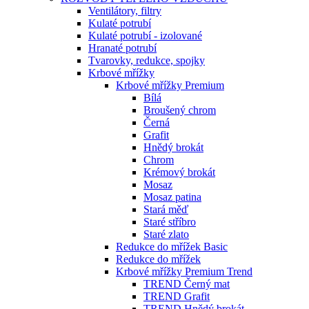
Ventilátory, filtry
Kulaté potrubí
Kulaté potrubí - izolované
Hranaté potrubí
Tvarovky, redukce, spojky
Krbové mřížky
Krbové mřížky Premium
Bílá
Broušený chrom
Černá
Grafit
Hnědý brokát
Chrom
Krémový brokát
Mosaz
Mosaz patina
Stará měď
Staré stříbro
Staré zlato
Redukce do mřížek Basic
Redukce do mřížek
Krbové mřížky Premium Trend
TREND Černý mat
TREND Grafit
TREND Hnědý brokát