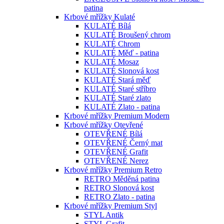
patina
Krbové mřížky Kulaté
KULATÉ Bílá
KULATÉ Broušený chrom
KULATÉ Chrom
KULATÉ Měď - patina
KULATÉ Mosaz
KULATÉ Slonová kost
KULATÉ Stará měď
KULATÉ Staré stříbro
KULATÉ Staré zlato
KULATÉ Zlato - patina
Krbové mřížky Premium Modern
Krbové mřížky Otevřené
OTEVŘENÉ Bílá
OTEVŘENÉ Černý mat
OTEVŘENÉ Grafit
OTEVŘENÉ Nerez
Krbové mřížky Premium Retro
RETRO Měděná patina
RETRO Slonová kost
RETRO Zlato - patina
Krbové mřížky Premium Styl
STYL Antik
STYL Grafit