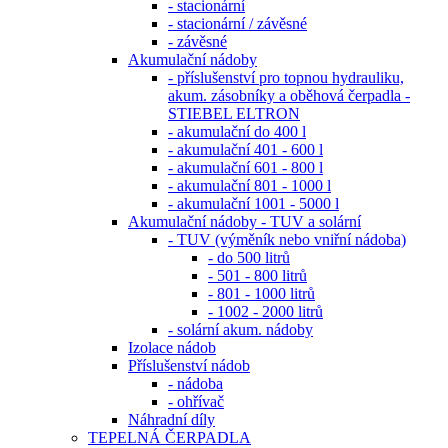
- stacionární
- stacionární / závěsné
- závěsné
Akumulační nádoby
- příslušenství pro topnou hydrauliku,
akum. zásobníky a oběhová čerpadla -
STIEBEL ELTRON
- akumulační do 400 l
- akumulační 401 - 600 l
- akumulační 601 - 800 l
- akumulační 801 - 1000 l
- akumulační 1001 - 5000 l
Akumulační nádoby - TUV a solární
- TUV (výměník nebo vniřní nádoba)
- do 500 litrů
- 501 - 800 litrů
- 801 - 1000 litrů
- 1002 - 2000 litrů
- solární akum. nádoby
Izolace nádob
Příslušenství nádob
- nádoba
- ohřívač
Náhradní díly
TEPELNÁ ČERPADLA