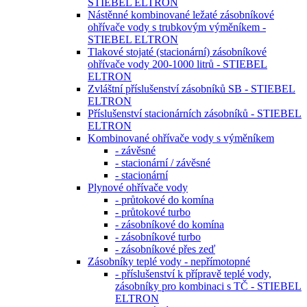
STIEBEL ELTRON
Nástěnné kombinované ležaté zásobníkové
ohřívače vody s trubkovým výměníkem -
STIEBEL ELTRON
Tlakové stojaté (stacionární) zásobníkové
ohřívače vody 200-1000 litrů - STIEBEL
ELTRON
Zvláštní příslušenství zásobníků SB - STIEBEL
ELTRON
Příslušenství stacionárních zásobníků - STIEBEL
ELTRON
Kombinované ohřívače vody s výměníkem
- závěsné
- stacionární / závěsné
- stacionární
Plynové ohřívače vody
- průtokové do komína
- průtokové turbo
- zásobníkové do komína
- zásobníkové turbo
- zásobníkové přes zeď
Zásobníky teplé vody - nepřímotopné
- příslušenství k přípravě teplé vody,
zásobníky pro kombinaci s TČ - STIEBEL
ELTRON