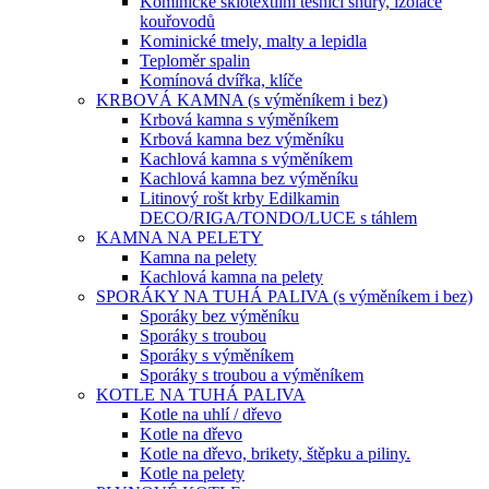
Kominické sklotextilní těsnící šňůry, izolace
kouřovodů
Kominické tmely, malty a lepidla
Teploměr spalin
Komínová dvířka, klíče
KRBOVÁ KAMNA (s výměníkem i bez)
Krbová kamna s výměníkem
Krbová kamna bez výměníku
Kachlová kamna s výměníkem
Kachlová kamna bez výměníku
Litinový rošt krby Edilkamin
DECO/RIGA/TONDO/LUCE s táhlem
KAMNA NA PELETY
Kamna na pelety
Kachlová kamna na pelety
SPORÁKY NA TUHÁ PALIVA (s výměníkem i bez)
Sporáky bez výměníku
Sporáky s troubou
Sporáky s výměníkem
Sporáky s troubou a výměníkem
KOTLE NA TUHÁ PALIVA
Kotle na uhlí / dřevo
Kotle na dřevo
Kotle na dřevo, brikety, štěpku a piliny.
Kotle na pelety