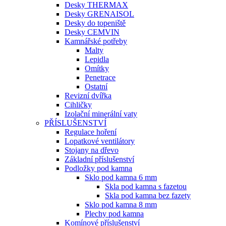
Desky THERMAX
Desky GRENAISOL
Desky do topeniště
Desky CEMVIN
Kamnářské potřeby
Malty
Lepidla
Omítky
Penetrace
Ostatní
Revizní dvířka
Cihličky
Izolační minerální vaty
PŘÍSLUŠENSTVÍ
Regulace hoření
Lopatkové ventilátory
Stojany na dřevo
Základní příslušenství
Podložky pod kamna
Sklo pod kamna 6 mm
Skla pod kamna s fazetou
Skla pod kamna bez fazety
Sklo pod kamna 8 mm
Plechy pod kamna
Komínové příslušenství