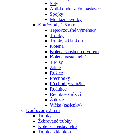
Sety
Anti-kondenzační nástavce
Spojky
Montážní svorky
Kouřovody 1,5 mm
Teplovzdušné výměníky
Trubky
Trubky s klapkou
Kolena
Kolena s čistícím otvorem
Kolena nastavitelná
T-kusy
Zděře
Růžice
Přechodky
Přechodky s růžicí
Redukce
Redukce s růžicí
Žaluzie
Víčka (záslepky)
Kouřovody 2 mm
Trubky
Žebrované trubky
Kolena - nastavitelná
Trubky s klapkou