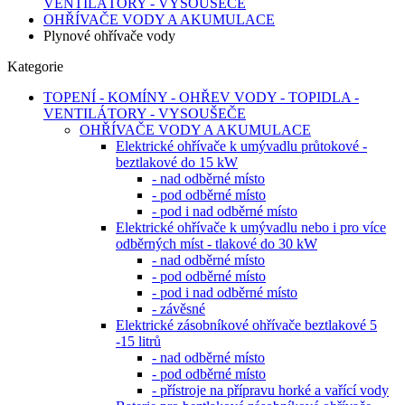
VENTILÁTORY - VYSOUŠEČE
OHŘÍVAČE VODY A AKUMULACE
Plynové ohřívače vody
Kategorie
TOPENÍ - KOMÍNY - OHŘEV VODY - TOPIDLA -
VENTILÁTORY - VYSOUŠEČE
OHŘÍVAČE VODY A AKUMULACE
Elektrické ohřívače k umývadlu průtokové -
beztlakové do 15 kW
- nad odběrné místo
- pod odběrné místo
- pod i nad odběrné místo
Elektrické ohřívače k umývadlu nebo i pro více
odběrných míst - tlakové do 30 kW
- nad odběrné místo
- pod odběrné místo
- pod i nad odběrné místo
- závěsné
Elektrické zásobníkové ohřívače beztlakové 5
-15 litrů
- nad odběrné místo
- pod odběrné místo
- přístroje na přípravu horké a vařící vody