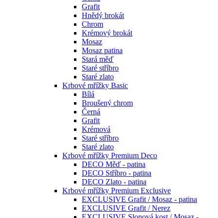
Grafit
Hnědý brokát
Chrom
Krémový brokát
Mosaz
Mosaz patina
Stará měď
Staré stříbro
Staré zlato
Krbové mřížky Basic
Bílá
Broušený chrom
Černá
Grafit
Krémová
Staré stříbro
Staré zlato
Krbové mřížky Premium Deco
DECO Měď - patina
DECO Stříbro - patina
DECO Zlato - patina
Krbové mřížky Premium Exclusive
EXCLUSIVE Grafit / Mosaz - patina
EXCLUSIVE Grafit / Nerez
EXCLUSIVE Slonová kost / Mosaz -