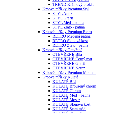
TREND Krémový brokát
Krbové mřížky Premium Styl
STYL Antik
STYL Grafit
STYL Měď - patina
STYL Zlato - patina
Krbové mřížky Premium Retro
RETRO Měděná patina
RETRO Slonová kost
RETRO Zlato - patina
Krbové mřížky Otevřené
OTEVŘENÉ Bílá
OTEVŘENÉ Černý mat
OTEVŘENÉ Grafit
OTEVŘENÉ Nerez
Krbové mřížky Premium Modern
Krbové mřížky Kulaté
KULATÉ Bílá
KULATÉ Broušený chrom
KULATÉ Chrom
KULATÉ Měď - patina
KULATÉ Mosaz
KULATÉ Slonová kost
KULATÉ Stará měď