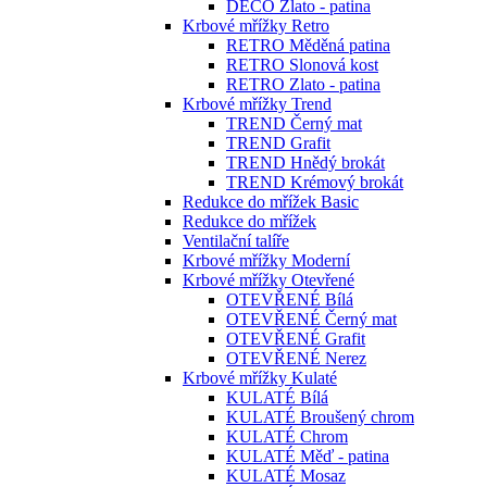
DECO Zlato - patina
Krbové mřížky Retro
RETRO Měděná patina
RETRO Slonová kost
RETRO Zlato - patina
Krbové mřížky Trend
TREND Černý mat
TREND Grafit
TREND Hnědý brokát
TREND Krémový brokát
Redukce do mřížek Basic
Redukce do mřížek
Ventilační talíře
Krbové mřížky Moderní
Krbové mřížky Otevřené
OTEVŘENÉ Bílá
OTEVŘENÉ Černý mat
OTEVŘENÉ Grafit
OTEVŘENÉ Nerez
Krbové mřížky Kulaté
KULATÉ Bílá
KULATÉ Broušený chrom
KULATÉ Chrom
KULATÉ Měď - patina
KULATÉ Mosaz