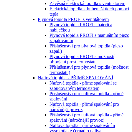
Závěsná elektrická topidla s ventilátorem
Elektrická topidla k hubení škůdců pomocí
tepla
Plynová topidla PROFI s ventilátorem
Plynová topidla PROFI s baterií a
nabíječkou
Plynová topidla PROFI s manuálním piezo
zapalováním
Příslušenství pro plynová topidla (piezo
zapal.)
Plynová topidla PROFI s možností
připojení prost.termostatu
Příslušenství pro plynová topidla (možnost
termostatu)
Naftová topidla - PŘÍMÉ SPALOVÁNÍ
Naftová topidla - přímé spalování se
zabudovaným termostatem
Příslušenství pro naftová topidla - přímé
spalování
Naftová topidla - přímé spalování pro
náročnější provoz
Příslušenství pro naftová topidla - přímé
spalování (náročnější provoz)
Naftová topidla - přímé spalování a
vysokotlaké čerpadlo paliva