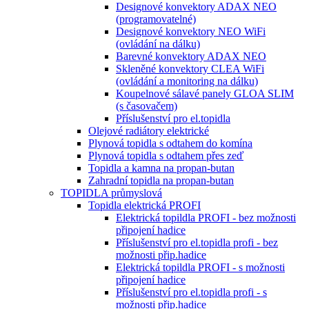
Designové konvektory ADAX NEO
(programovatelné)
Designové konvektory NEO WiFi
(ovládání na dálku)
Barevné konvektory ADAX NEO
Skleněné konvektory CLEA WiFi
(ovládání a monitoring na dálku)
Koupelnové sálavé panely GLOA SLIM
(s časovačem)
Příslušenství pro el.topidla
Olejové radiátory elektrické
Plynová topidla s odtahem do komína
Plynová topidla s odtahem přes zeď
Topidla a kamna na propan-butan
Zahradní topidla na propan-butan
TOPIDLA průmyslová
Topidla elektrická PROFI
Elektrická topildla PROFI - bez možnosti
připojení hadice
Příslušenství pro el.topidla profi - bez
možnosti přip.hadice
Elektrická topildla PROFI - s možnosti
připojení hadice
Příslušenství pro el.topidla profi - s
možnosti přip.hadice