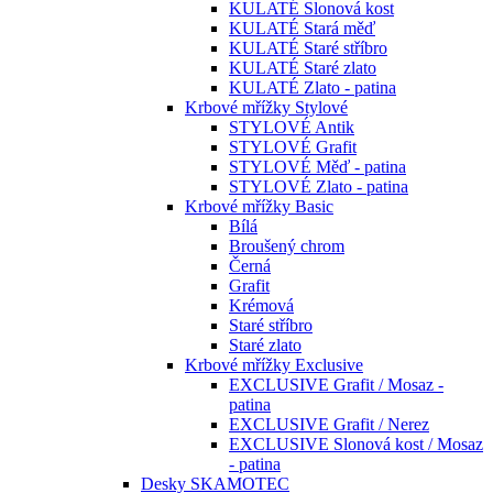
KULATÉ Slonová kost
KULATÉ Stará měď
KULATÉ Staré stříbro
KULATÉ Staré zlato
KULATÉ Zlato - patina
Krbové mřížky Stylové
STYLOVÉ Antik
STYLOVÉ Grafit
STYLOVÉ Měď - patina
STYLOVÉ Zlato - patina
Krbové mřížky Basic
Bílá
Broušený chrom
Černá
Grafit
Krémová
Staré stříbro
Staré zlato
Krbové mřížky Exclusive
EXCLUSIVE Grafit / Mosaz -
patina
EXCLUSIVE Grafit / Nerez
EXCLUSIVE Slonová kost / Mosaz
- patina
Desky SKAMOTEC