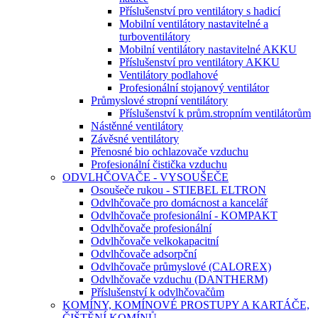
Příslušenství pro ventilátory s hadicí
Mobilní ventilátory nastavitelné a
turboventilátory
Mobilní ventilátory nastavitelné AKKU
Příslušenství pro ventilátory AKKU
Ventilátory podlahové
Profesionální stojanový ventilátor
Průmyslové stropní ventilátory
Příslušenství k prům.stropním ventilátorům
Nástěnné ventilátory
Závěsné ventilátory
Přenosné bio ochlazovače vzduchu
Profesionální čistička vzduchu
ODVLHČOVAČE - VYSOUŠEČE
Osoušeče rukou - STIEBEL ELTRON
Odvlhčovače pro domácnost a kancelář
Odvlhčovače profesionální - KOMPAKT
Odvlhčovače profesionální
Odvlhčovače velkokapacitní
Odvlhčovače adsorpční
Odvlhčovače průmyslové (CALOREX)
Odvlhčovače vzduchu (DANTHERM)
Příslušenství k odvlhčovačům
KOMÍNY, KOMÍNOVÉ PROSTUPY A KARTÁČE,
ČIŠTĚNÍ KOMÍNŮ