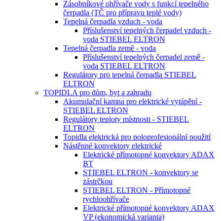
Zásobníkové ohřívače vody s funkcí tepelného
čerpadla (TČ pro přípravu teplé vody)
Tepelná čerpadla vzduch - voda
Příslušenství tepelných čerpadel vzduch -
voda STIEBEL ELTRON
Tepelná čerpadla země - voda
Příslušenství tepelných čerpadel země -
voda STIEBEL ELTRON
Regulátory pro tepelná čerpadla STIEBEL
ELTRON
TOPIDLA pro dům, byt a zahradu
Akumulační kamna pro elektrické vytápění -
STIEBEL ELTRON
Regulátory teploty místnosti - STIEBEL
ELTRON
Topidla elektrická pro poloprofesionální použití
Nástěnné konvektory elektrické
Elektrické přímotopné konvektory ADAX
BT
STIEBEL ELTRON - konvektory se
zástrčkou
STIEBEL ELTRON - Přímotopné
rychloohřívače
Elektrické přímotopné konvektory ADAX
VP (ekonomická varianta)