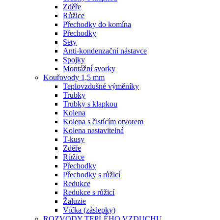
Zděře
Růžice
Přechodky do komína
Přechodky
Sety
Anti-kondenzační nástavce
Spojky
Montážní svorky
Kouřovody 1,5 mm
Teplovzdušné výměníky
Trubky
Trubky s klapkou
Kolena
Kolena s čistícím otvorem
Kolena nastavitelná
T-kusy
Zděře
Růžice
Přechodky
Přechodky s růžicí
Redukce
Redukce s růžicí
Žaluzie
Víčka (záslepky)
ROZVODY TEPLÉHO VZDUCHU