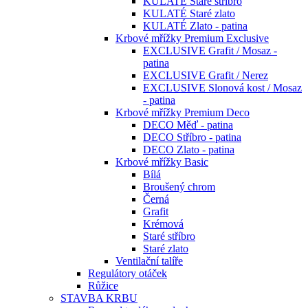
KULATÉ Staré stříbro
KULATÉ Staré zlato
KULATÉ Zlato - patina
Krbové mřížky Premium Exclusive
EXCLUSIVE Grafit / Mosaz -
patina
EXCLUSIVE Grafit / Nerez
EXCLUSIVE Slonová kost / Mosaz
- patina
Krbové mřížky Premium Deco
DECO Měď - patina
DECO Stříbro - patina
DECO Zlato - patina
Krbové mřížky Basic
Bílá
Broušený chrom
Černá
Grafit
Krémová
Staré stříbro
Staré zlato
Ventilační talíře
Regulátory otáček
Růžice
STAVBA KRBU