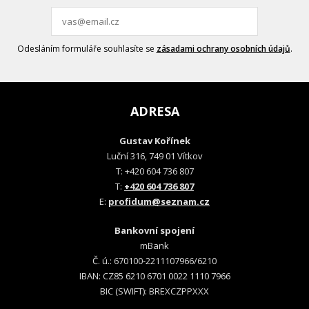
Odesláním formuláře souhlasíte se
zásadami ochrany osobních údajů
.
ADRESA
Gustav Kořínek
Luční 316, 749 01 Vítkov
T: +420 604 736 807
T:
+420 604 736 807
E:
profidum@seznam.cz
Bankovní spojení
mBank
Č. ú.: 670100-2211107966/6210
IBAN: CZ85 6210 6701 0022 1110 7966
BIC (SWIFT): BREXCZPPXXX