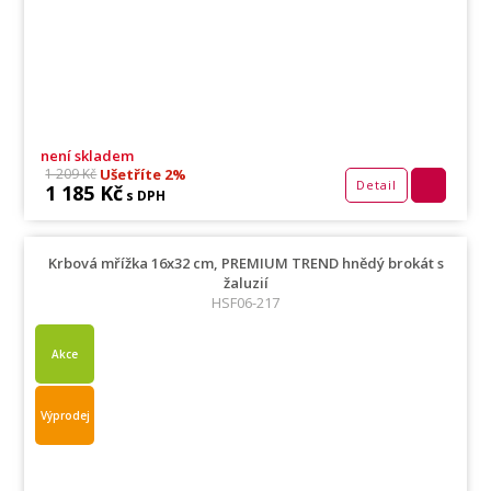
není skladem
Ušetříte 2%
1 209 Kč
Detail
1 185 Kč
s DPH
Krbová mřížka 16x32 cm, PREMIUM TREND hnědý brokát s
žaluzií
HSF06-217
Akce
Výprodej