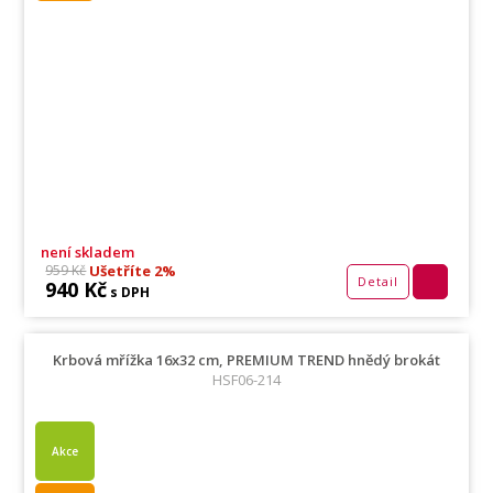
není skladem
Ušetříte 2%
959 Kč
Detail
940 Kč
s DPH
Krbová mřížka 16x32 cm, PREMIUM TREND hnědý brokát
HSF06-214
Akce