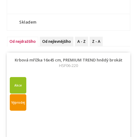
Skladem
Od nejdražšího
Od nejlevnějšího
A - Z
Z - A
Krbová mřížka 16x45 cm, PREMIUM TREND hnědý brokát
HSF06-220
Akce
Výprodej