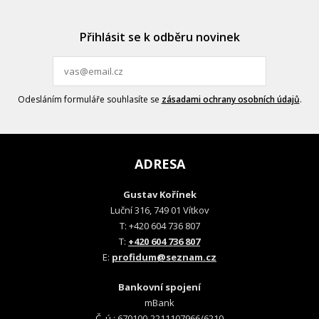
Přihlásit se k odběru novinek
Odesláním formuláře souhlasíte se
zásadami ochrany osobních údajů
.
ADRESA
Gustav Kořínek
Luční 316, 749 01 Vítkov
T: +420 604 736 807
T:
+420 604 736 807
E:
profidum@seznam.cz
Bankovní spojení
mBank
Č. ú.: 670100-2211107966/6210