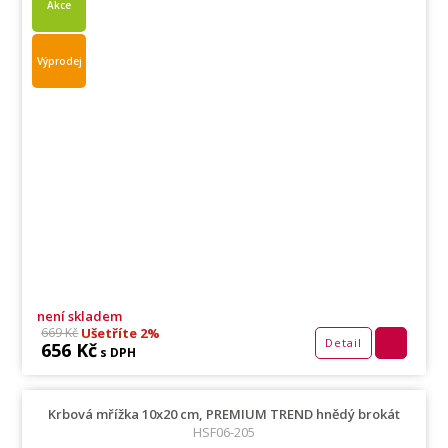
Akce
Výprodej
není skladem
Ušetříte 2%
669 Kč
Detail
656 Kč
s DPH
Krbová mřížka 10x20 cm, PREMIUM TREND hnědý brokát
HSF06-205