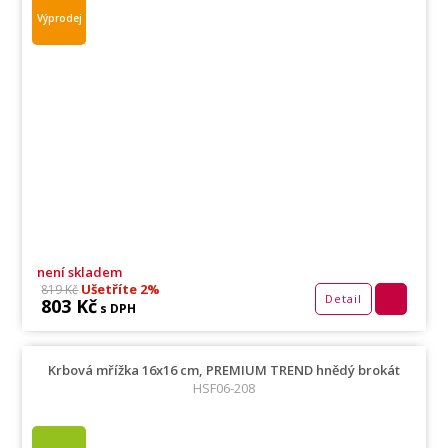
Výprodej
není skladem
Ušetříte 2%
819 Kč
Detail
803 Kč
s DPH
Krbová mřížka 16x16 cm, PREMIUM TREND hnědý brokát
HSF06-208