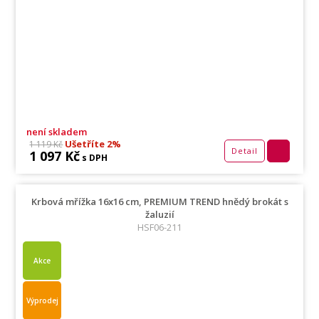
není skladem
Ušetříte 2%
1 119 Kč
Detail
1 097 Kč
s DPH
Krbová mřížka 16x16 cm, PREMIUM TREND hnědý brokát s
žaluzií
HSF06-211
Akce
Výprodej