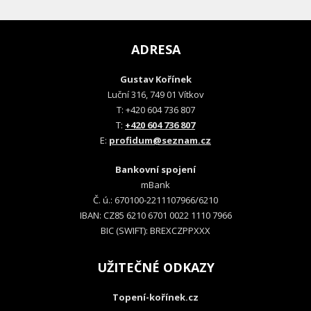
ADRESA
Gustav Kořínek
Luční 316, 749 01 Vítkov
T: +420 604 736 807
T:
+420 604 736 807
E:
profidum@seznam.cz
Bankovní spojení
mBank
Č. ú.: 670100-2211107966/6210
IBAN: CZ85 6210 6701 0022 1110 7966
BIC (SWIFT): BREXCZPPXXX
UŽITEČNÉ ODKAZY
Topení-kořínek.cz