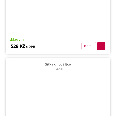
skladem
528 Kč
Detail
s DPH
Síťka dnová Eco
604201