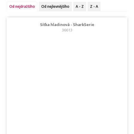
Od nejdražšího
Od nejlevnějšího
A - Z
Z - A
Síťka hladinová - SharkSerie
36613