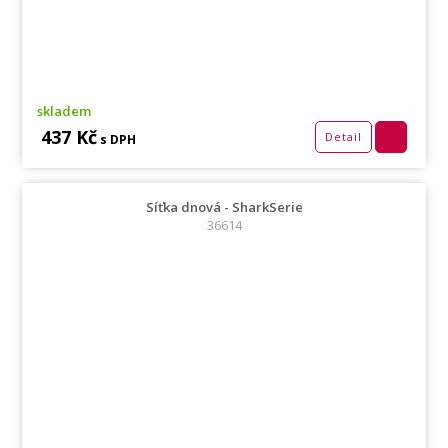
skladem
437 Kč
Detail
s DPH
Síťka dnová - SharkSerie
36614