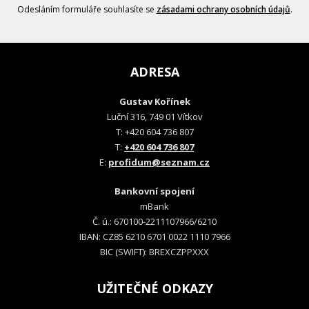
Odesláním formuláře souhlasíte se
zásadami ochrany osobních údajů
.
ADRESA
Gustav Kořínek
Luční 316, 749 01 Vítkov
T: +420 604 736 807
T:
+420 604 736 807
E:
profidum@seznam.cz
Bankovní spojení
mBank
Č. ú.: 670100-2211107966/6210
IBAN: CZ85 6210 6701 0022 1110 7966
BIC (SWIFT): BREXCZPPXXX
UŽITEČNÉ ODKAZY