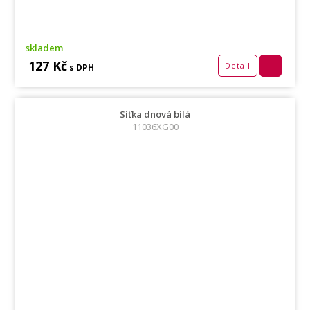
skladem
127 Kč
Detail
s DPH
Síťka dnová bílá
11036XG00