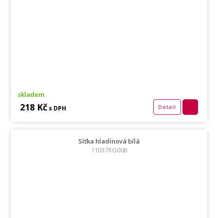
skladem
218 Kč
Detail
s DPH
Síťka hladinová bílá
11037XG00B