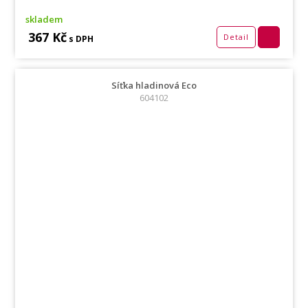
skladem
367 Kč
Detail
s DPH
Síťka hladinová Eco
604102