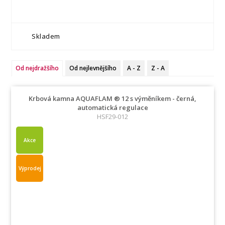
Skladem
Od nejdražšího
Od nejlevnějšího
A - Z
Z - A
Krbová kamna AQUAFLAM ® 12 s výměníkem - černá,
automatická regulace
HSF29-012
Akce
Výprodej