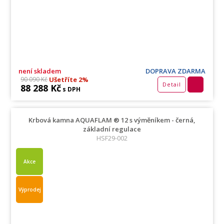
není skladem
DOPRAVA ZDARMA
Ušetříte 2%
90 090 Kč
Detail
88 288 Kč
s DPH
Krbová kamna AQUAFLAM ® 12 s výměníkem - černá,
základní regulace
HSF29-002
Akce
Výprodej