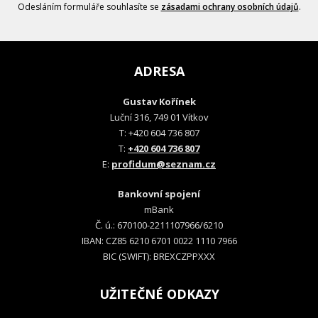
Odesláním formuláře souhlasíte se
zásadami ochrany osobních údajů
.
ADRESA
Gustav Kořínek
Luční 316, 749 01 Vítkov
T: +420 604 736 807
T:
+420 604 736 807
E:
profidum@seznam.cz
Bankovní spojení
mBank
Č. ú.: 670100-2211107966/6210
IBAN: CZ85 6210 6701 0022 1110 7966
BIC (SWIFT): BREXCZPPXXX
UŽITEČNÉ ODKAZY