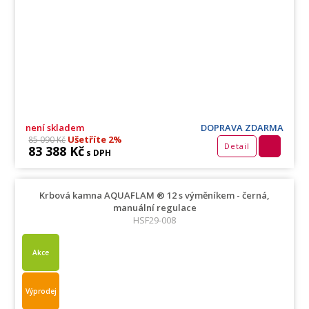
není skladem
DOPRAVA ZDARMA
Ušetříte 2%
85 090 Kč
Detail
83 388 Kč
s DPH
Krbová kamna AQUAFLAM ® 12 s výměníkem - černá,
manuální regulace
HSF29-008
Akce
Výprodej