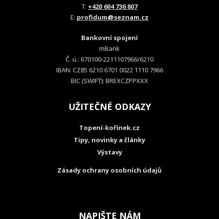
T:
+420 604 736 807
E:
profidum@seznam.cz
Bankovní spojení
mBank
Č. ú.: 670100-2211107966/6210
IBAN: CZ85 6210 6701 0022 1110 7966
BIC (SWIFT): BREXCZPPXXX
UŽITEČNÉ ODKAZY
Topení-kořínek.cz
Tipy, novinky a články
Výstavy
Zásady ochrany osobních údajů
NAPIŠTE NÁM