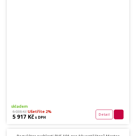
skladem
Ušetříte 2%
6 038 Kč
Detail
5 917 Kč
s DPH