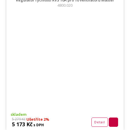
Regulátor rychlosti RVS 10A pro 10 ventilátorů Master
4800.020
skladem
Ušetříte 2%
5 279 Kč
Detail
5 173 Kč
s DPH