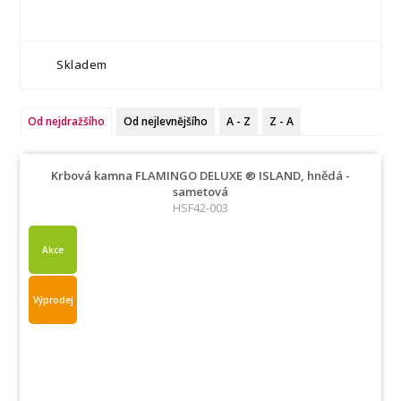
Skladem
Od nejdražšího
Od nejlevnějšího
A - Z
Z - A
Krbová kamna FLAMINGO DELUXE ® ISLAND, hnědá -
sametová
HSF42-003
Akce
Výprodej