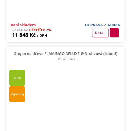
není skladem
DOPRAVA ZDARMA
Ušetříte 2%
12 090 Kč
Detail
11 848 Kč
s DPH
Stojan na dřevo FLAMINGO DELUXE ® 3, olivová (Island)
HSF42-048
Akce
Výprodej