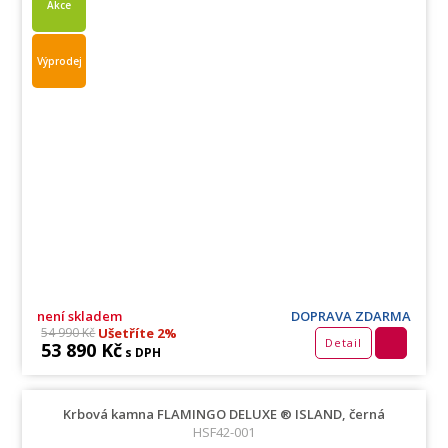
Akce
Výprodej
není skladem
DOPRAVA ZDARMA
Ušetříte 2%
54 990 Kč
Detail
53 890 Kč
s DPH
Krbová kamna FLAMINGO DELUXE ® ISLAND, černá
HSF42-001