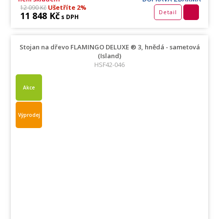
Ušetříte 2%
12 090 Kč
Detail
11 848 Kč
s DPH
Stojan na dřevo FLAMINGO DELUXE ® 3, hnědá - sametová
(Island)
HSF42-046
Akce
Výprodej