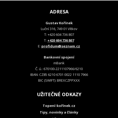
ADRESA
Gustav Kořínek
Luční 316, 749 01 Vítkov
T: +420 604 736 807
T:
+420 604 736 807
E:
profidum@seznam.cz
Bankovní spojení
mBank
Č. ú.: 670100-2211107966/6210
IBAN: CZ85 6210 6701 0022 1110 7966
BIC (SWIFT): BREXCZPPXXX
UŽITEČNÉ ODKAZY
Topení-kořínek.cz
Tipy, novinky a články