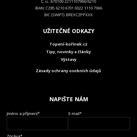
Č. ú.: 670100-2211107966/6210
IBAN: CZ85 6210 6701 0022 1110 7966
BIC (SWIFT): BREXCZPPXXX
UŽITEČNÉ ODKAZY
Topení-kořínek.cz
Tipy, novinky a články
Výstavy
Zásady ochrany osobních údajů
NAPIŠTE NÁM
Jméno a příjmení*
E-mail*
Zpráva*