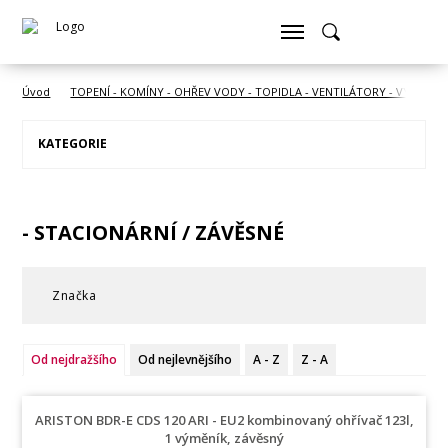
Úvod
TOPENÍ - KOMÍNY - OHŘEV VODY - TOPIDLA - VENTILÁTORY - VYSOUŠE
KATEGORIE
- STACIONÁRNÍ / ZÁVĚSNÉ
Značka
Od nejdražšího
Od nejlevnějšího
A - Z
Z - A
ARISTON BDR-E CDS 120 ARI - EU2 kombinovaný ohřívač 123l,
1 výměník, závěsný