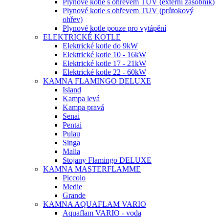
Plynové kotle s ohřevem TUV (externí zásobník)
Plynové kotle s ohřevem TUV (průtokový
ohřev)
Plynové kotle pouze pro vytápění
ELEKTRICKÉ KOTLE
Elektrické kotle do 9kW
Elektrické kotle 10 - 16kW
Elektrické kotle 17 - 21kW
Elektrické kotle 22 - 60kW
KAMNA FLAMINGO DELUXE
Island
Kampa levá
Kampa pravá
Senai
Pentai
Pulau
Singa
Malia
Stojany Flamingo DELUXE
KAMNA MASTERFLAMME
Piccolo
Medie
Grande
KAMNA AQUAFLAM VARIO
Aquaflam VARIO - voda