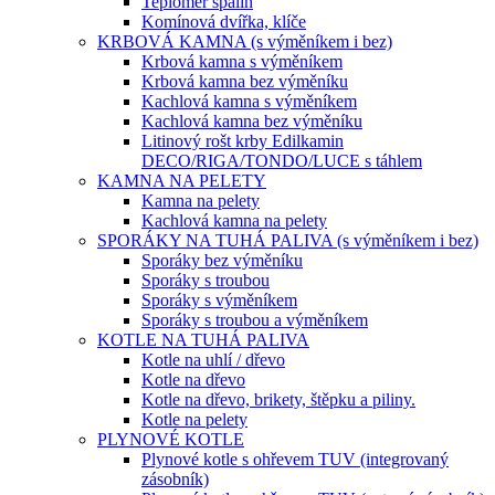
Teploměr spalin
Komínová dvířka, klíče
KRBOVÁ KAMNA (s výměníkem i bez)
Krbová kamna s výměníkem
Krbová kamna bez výměníku
Kachlová kamna s výměníkem
Kachlová kamna bez výměníku
Litinový rošt krby Edilkamin
DECO/RIGA/TONDO/LUCE s táhlem
KAMNA NA PELETY
Kamna na pelety
Kachlová kamna na pelety
SPORÁKY NA TUHÁ PALIVA (s výměníkem i bez)
Sporáky bez výměníku
Sporáky s troubou
Sporáky s výměníkem
Sporáky s troubou a výměníkem
KOTLE NA TUHÁ PALIVA
Kotle na uhlí / dřevo
Kotle na dřevo
Kotle na dřevo, brikety, štěpku a piliny.
Kotle na pelety
PLYNOVÉ KOTLE
Plynové kotle s ohřevem TUV (integrovaný
zásobník)