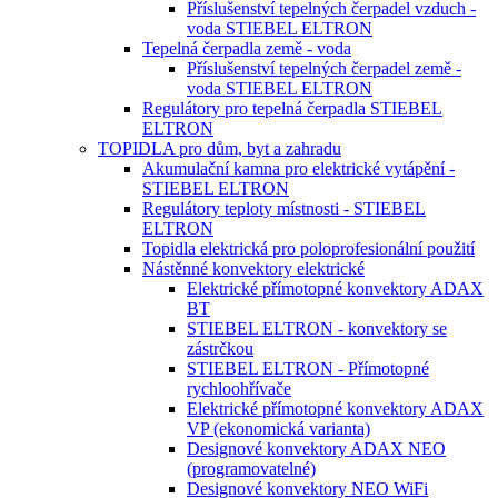
Příslušenství tepelných čerpadel vzduch -
voda STIEBEL ELTRON
Tepelná čerpadla země - voda
Příslušenství tepelných čerpadel země -
voda STIEBEL ELTRON
Regulátory pro tepelná čerpadla STIEBEL
ELTRON
TOPIDLA pro dům, byt a zahradu
Akumulační kamna pro elektrické vytápění -
STIEBEL ELTRON
Regulátory teploty místnosti - STIEBEL
ELTRON
Topidla elektrická pro poloprofesionální použití
Nástěnné konvektory elektrické
Elektrické přímotopné konvektory ADAX
BT
STIEBEL ELTRON - konvektory se
zástrčkou
STIEBEL ELTRON - Přímotopné
rychloohřívače
Elektrické přímotopné konvektory ADAX
VP (ekonomická varianta)
Designové konvektory ADAX NEO
(programovatelné)
Designové konvektory NEO WiFi