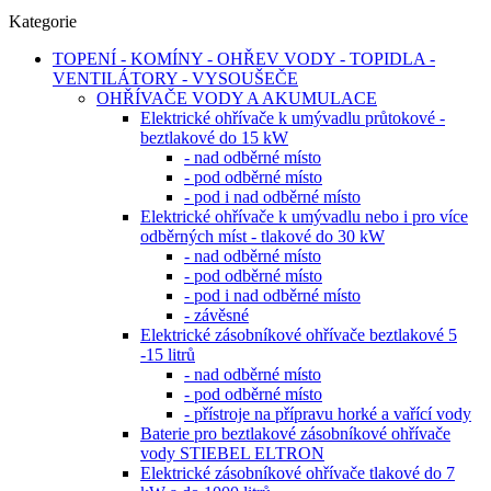
Kategorie
TOPENÍ - KOMÍNY - OHŘEV VODY - TOPIDLA -
VENTILÁTORY - VYSOUŠEČE
OHŘÍVAČE VODY A AKUMULACE
Elektrické ohřívače k umývadlu průtokové -
beztlakové do 15 kW
- nad odběrné místo
- pod odběrné místo
- pod i nad odběrné místo
Elektrické ohřívače k umývadlu nebo i pro více
odběrných míst - tlakové do 30 kW
- nad odběrné místo
- pod odběrné místo
- pod i nad odběrné místo
- závěsné
Elektrické zásobníkové ohřívače beztlakové 5
-15 litrů
- nad odběrné místo
- pod odběrné místo
- přístroje na přípravu horké a vařící vody
Baterie pro beztlakové zásobníkové ohřívače
vody STIEBEL ELTRON
Elektrické zásobníkové ohřívače tlakové do 7