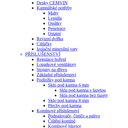
Desky CEMVIN
Kamnářské potřeby
Malty
Lepidla
Omítky
Penetrace
Ostatní
Revizní dvířka
Cihličky
Izolační minerální vaty
PŘÍSLUŠENSTVÍ
Regulace hoření
Lopatkové ventilátory
Stojany na dřevo
Základní příslušenství
Podložky pod kamna
Sklo pod kamna 6 mm
Skla pod kamna s fazetou
Skla pod kamna bez fazety
Sklo pod kamna 8 mm
Plechy pod kamna
Komínové příslušenství
Podpalovače, čističe a palivo
Čištění komínů
Komínové hlavice