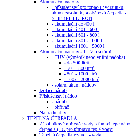
Akumulační nádoby
- příslušenství pro topnou hydrauliku,
akum. zásobníky a oběhová čerpadla -
STIEBEL ELTRON
- akumulační do 400 l
- akumulační 401 - 600 l
- akumulační 601 - 800 l
- akumulační 801 - 1000 l
- akumulační 1001 - 5000 l
Akumulační nádoby - TUV a solární
- TUV (výměník nebo vniřní nádoba)
- do 500 litrů
- 501 - 800 litrů
- 801 - 1000 litrů
- 1002 - 2000 litrů
- solární akum. nádoby
Izolace nádob
Příslušenství nádob
- nádoba
- ohřívač
Náhradní díly
TEPELNÁ ČERPADLA
Zásobníkové ohřívače vody s funkcí tepelného
čerpadla (TČ pro přípravu teplé vody)
Tepelná čerpadla vzduch - voda