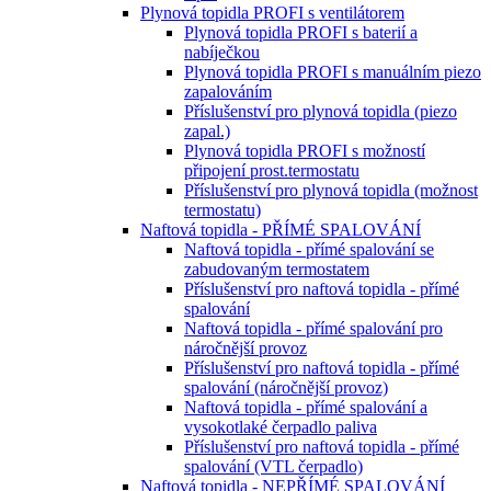
Plynová topidla PROFI s ventilátorem
Plynová topidla PROFI s baterií a
nabíječkou
Plynová topidla PROFI s manuálním piezo
zapalováním
Příslušenství pro plynová topidla (piezo
zapal.)
Plynová topidla PROFI s možností
připojení prost.termostatu
Příslušenství pro plynová topidla (možnost
termostatu)
Naftová topidla - PŘÍMÉ SPALOVÁNÍ
Naftová topidla - přímé spalování se
zabudovaným termostatem
Příslušenství pro naftová topidla - přímé
spalování
Naftová topidla - přímé spalování pro
náročnější provoz
Příslušenství pro naftová topidla - přímé
spalování (náročnější provoz)
Naftová topidla - přímé spalování a
vysokotlaké čerpadlo paliva
Příslušenství pro naftová topidla - přímé
spalování (VTL čerpadlo)
Naftová topidla - NEPŘÍMÉ SPALOVÁNÍ