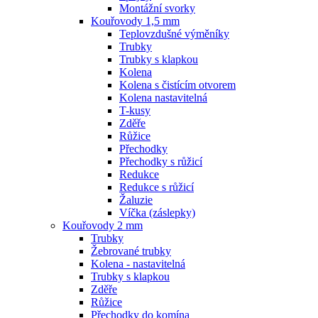
Montážní svorky
Kouřovody 1,5 mm
Teplovzdušné výměníky
Trubky
Trubky s klapkou
Kolena
Kolena s čistícím otvorem
Kolena nastavitelná
T-kusy
Zděře
Růžice
Přechodky
Přechodky s růžicí
Redukce
Redukce s růžicí
Žaluzie
Víčka (záslepky)
Kouřovody 2 mm
Trubky
Žebrované trubky
Kolena - nastavitelná
Trubky s klapkou
Zděře
Růžice
Přechodky do komína