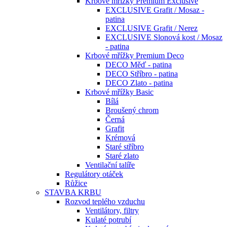
Krbové mřížky Premium Exclusive
EXCLUSIVE Grafit / Mosaz -
patina
EXCLUSIVE Grafit / Nerez
EXCLUSIVE Slonová kost / Mosaz
- patina
Krbové mřížky Premium Deco
DECO Měď - patina
DECO Stříbro - patina
DECO Zlato - patina
Krbové mřížky Basic
Bílá
Broušený chrom
Černá
Grafit
Krémová
Staré stříbro
Staré zlato
Ventilační talíře
Regulátory otáček
Růžice
STAVBA KRBU
Rozvod teplého vzduchu
Ventilátory, filtry
Kulaté potrubí