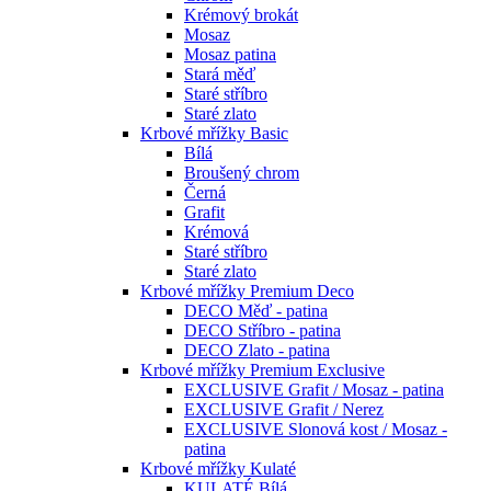
Krémový brokát
Mosaz
Mosaz patina
Stará měď
Staré stříbro
Staré zlato
Krbové mřížky Basic
Bílá
Broušený chrom
Černá
Grafit
Krémová
Staré stříbro
Staré zlato
Krbové mřížky Premium Deco
DECO Měď - patina
DECO Stříbro - patina
DECO Zlato - patina
Krbové mřížky Premium Exclusive
EXCLUSIVE Grafit / Mosaz - patina
EXCLUSIVE Grafit / Nerez
EXCLUSIVE Slonová kost / Mosaz -
patina
Krbové mřížky Kulaté
KULATÉ Bílá