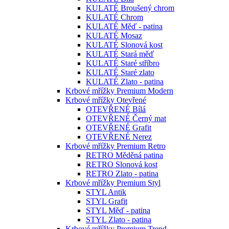
KULATÉ Broušený chrom
KULATÉ Chrom
KULATÉ Měď - patina
KULATÉ Mosaz
KULATÉ Slonová kost
KULATÉ Stará měď
KULATÉ Staré stříbro
KULATÉ Staré zlato
KULATÉ Zlato - patina
Krbové mřížky Premium Modern
Krbové mřížky Otevřené
OTEVŘENÉ Bílá
OTEVŘENÉ Černý mat
OTEVŘENÉ Grafit
OTEVŘENÉ Nerez
Krbové mřížky Premium Retro
RETRO Měděná patina
RETRO Slonová kost
RETRO Zlato - patina
Krbové mřížky Premium Styl
STYL Antik
STYL Grafit
STYL Měď - patina
STYL Zlato - patina
Krbové mřížky Premium Trend