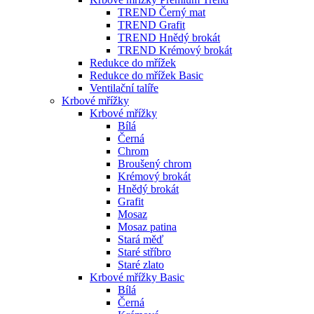
TREND Černý mat
TREND Grafit
TREND Hnědý brokát
TREND Krémový brokát
Redukce do mřížek
Redukce do mřížek Basic
Ventilační talíře
Krbové mřížky
Krbové mřížky
Bílá
Černá
Chrom
Broušený chrom
Krémový brokát
Hnědý brokát
Grafit
Mosaz
Mosaz patina
Stará měď
Staré stříbro
Staré zlato
Krbové mřížky Basic
Bílá
Černá