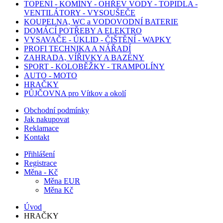
TOPENÍ - KOMÍNY - OHŘEV VODY - TOPIDLA -
VENTILÁTORY - VYSOUŠEČE
KOUPELNA, WC a VODOVODNÍ BATERIE
DOMÁCÍ POTŘEBY A ELEKTRO
VYSAVAČE - ÚKLID - ČIŠTĚNÍ - WAPKY
PROFI TECHNIKA A NÁŘADÍ
ZAHRADA, VÍŘIVKY A BAZÉNY
SPORT - KOLOBĚŽKY - TRAMPOLÍNY
AUTO - MOTO
HRAČKY
PŮJČOVNA pro Vítkov a okolí
Obchodní podmínky
Jak nakupovat
Reklamace
Kontakt
Přihlášení
Registrace
Měna - Kč
Měna EUR
Měna Kč
Úvod
HRAČKY