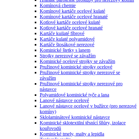
Komínová chemie
Komínové kartáče ocelové kulaté
Komínové kartáče ocelové hranaté
Kotlové kartáče ocelové kulaté
Kotlové kartáče ocelové hranaté
Kartáče kuilaté fíbrové
Kartáče kulaté polyamidové
Kartáče štosákové nerezové
Kominické štetky s lanem
Strojky nerezové se závažím
Kominické ocelové strojky se závažím
Pružinové kominické strojky ocelové
Pružinové kominické strojky nerezové se
závažím
Pružinové kominické strojky nerezové pro
nástavce
Polyamidové kominické tyče a lana
Lanové nástavce ocelové
Lanové nástavce ocelové v bužírce (pro nerezové
komíny)
Sklolaminátové kominické nástavce
Kominické sklotextilní těsnící šňůry, izolace
kouřovodů
Kominické tmely, malty a lepidla