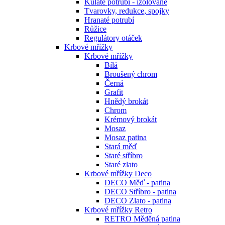
Kulaté potrubí - izolované
Tvarovky, redukce, spojky
Hranaté potrubí
Růžice
Regulátory otáček
Krbové mřížky
Krbové mřížky
Bílá
Broušený chrom
Černá
Grafit
Hnědý brokát
Chrom
Krémový brokát
Mosaz
Mosaz patina
Stará měď
Staré stříbro
Staré zlato
Krbové mřížky Deco
DECO Měď - patina
DECO Stříbro - patina
DECO Zlato - patina
Krbové mřížky Retro
RETRO Měděná patina