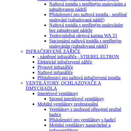
Naftová topidla s nepřímým spalováním a
zabudovanou nádrží
Příslušenství pro naftová topidla - nepřímé
spalování (zabudovaná nádrž)
Naftová topidla s nepřímým spalováním
bez zabudované nádrže
Teplovzdušná olejová kamna WA 33
Stacionární naftová topidla s nepřímým
spalováním (zabudovaná nádrž)
INFRAČERVENÉ ZÁŘIČE
- nástěnné infrazářiče - STIEBEL ELTRON
Elektrické infračervené zářiče
Plynové infrazářiče
Naftové infrazářiče
Příslušenství pro naftová infračervená topidla
VENTILÁTORY, OCHLAZOVAČE A
DMYCHADLA
Interiérové ventilátory
Stropní interiérové ventilátory
Mobilní ventilátory profesionální
Ventilátory s možností připojení pružné
hadice
Příslušenství pro ventilátory s hadicí
Mobilní ventilátory nastavitelné a
turboventilátory