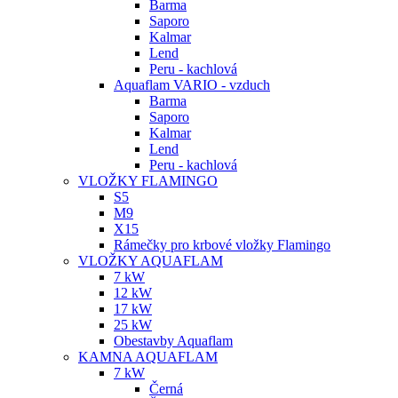
Barma
Saporo
Kalmar
Lend
Peru - kachlová
Aquaflam VARIO - vzduch
Barma
Saporo
Kalmar
Lend
Peru - kachlová
VLOŽKY FLAMINGO
S5
M9
X15
Rámečky pro krbové vložky Flamingo
VLOŽKY AQUAFLAM
7 kW
12 kW
17 kW
25 kW
Obestavby Aquaflam
KAMNA AQUAFLAM
7 kW
Černá