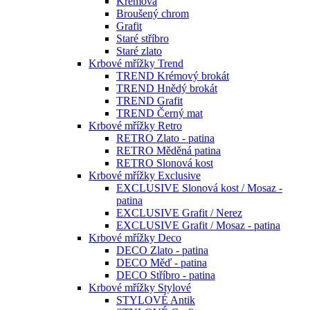
Krémová
Broušený chrom
Grafit
Staré stříbro
Staré zlato
Krbové mřížky Trend
TREND Krémový brokát
TREND Hnědý brokát
TREND Grafit
TREND Černý mat
Krbové mřížky Retro
RETRO Zlato - patina
RETRO Měděná patina
RETRO Slonová kost
Krbové mřížky Exclusive
EXCLUSIVE Slonová kost / Mosaz -
patina
EXCLUSIVE Grafit / Nerez
EXCLUSIVE Grafit / Mosaz - patina
Krbové mřížky Deco
DECO Zlato - patina
DECO Měď - patina
DECO Stříbro - patina
Krbové mřížky Stylové
STYLOVÉ Antik