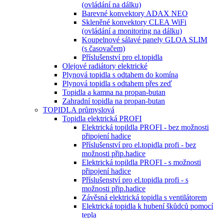
(ovládání na dálku)
Barevné konvektory ADAX NEO
Skleněné konvektory CLEA WiFi
(ovládání a monitoring na dálku)
Koupelnové sálavé panely GLOA SLIM
(s časovačem)
Příslušenství pro el.topidla
Olejové radiátory elektrické
Plynová topidla s odtahem do komína
Plynová topidla s odtahem přes zeď
Topidla a kamna na propan-butan
Zahradní topidla na propan-butan
TOPIDLA průmyslová
Topidla elektrická PROFI
Elektrická topildla PROFI - bez možnosti
připojení hadice
Příslušenství pro el.topidla profi - bez
možnosti přip.hadice
Elektrická topildla PROFI - s možnosti
připojení hadice
Příslušenství pro el.topidla profi - s
možnosti přip.hadice
Závěsná elektrická topidla s ventilátorem
Elektrická topidla k hubení škůdců pomocí
tepla