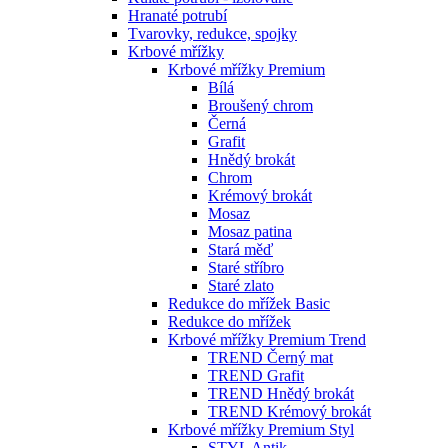
Hranaté potrubí
Tvarovky, redukce, spojky
Krbové mřížky
Krbové mřížky Premium
Bílá
Broušený chrom
Černá
Grafit
Hnědý brokát
Chrom
Krémový brokát
Mosaz
Mosaz patina
Stará měď
Staré stříbro
Staré zlato
Redukce do mřížek Basic
Redukce do mřížek
Krbové mřížky Premium Trend
TREND Černý mat
TREND Grafit
TREND Hnědý brokát
TREND Krémový brokát
Krbové mřížky Premium Styl
STYL Antik