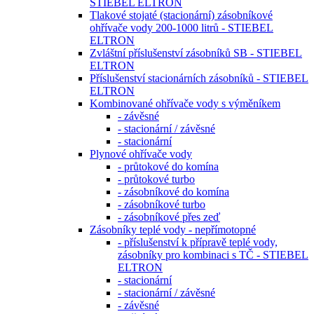
STIEBEL ELTRON
Tlakové stojaté (stacionární) zásobníkové
ohřívače vody 200-1000 litrů - STIEBEL
ELTRON
Zvláštní příslušenství zásobníků SB - STIEBEL
ELTRON
Příslušenství stacionárních zásobníků - STIEBEL
ELTRON
Kombinované ohřívače vody s výměníkem
- závěsné
- stacionární / závěsné
- stacionární
Plynové ohřívače vody
- průtokové do komína
- průtokové turbo
- zásobníkové do komína
- zásobníkové turbo
- zásobníkové přes zeď
Zásobníky teplé vody - nepřímotopné
- příslušenství k přípravě teplé vody,
zásobníky pro kombinaci s TČ - STIEBEL
ELTRON
- stacionární
- stacionární / závěsné
- závěsné