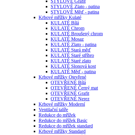
STYLOVÉ Grafit
STYLOVÉ Zlato - patina
STYLOVÉ Měď - patina
Krbové mřížky Kulaté
KULATÉ Bílá
KULATÉ Chrom
KULATÉ Broušený chrom
KULATÉ Mosaz
KULATÉ Zlato - patina
KULATÉ Stará měď
KULATÉ Staré stříbro
KULATÉ Staré zlato
KULATÉ Slonová kost
KULATÉ Měď - patina
Krbové mřížky Otevřené
OTEVŘENÉ Bílá
OTEVŘENÉ Černý mat
OTEVŘENÉ Grafit
OTEVŘENÉ Nerez
Krbové mřížky Moderní
Ventilační talíře
Redukce do mřížek
Redukce do mřížek Basic
Redukce do mřížek standard
Krbové mřížky Standard