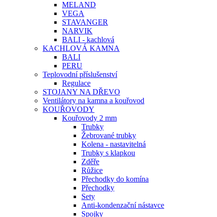
MELAND
VEGA
STAVANGER
NARVIK
BALI - kachlová
KACHLOVÁ KAMNA
BALI
PERU
Teplovodní příslušenství
Regulace
STOJANY NA DŘEVO
Ventilátory na kamna a kouřovod
KOUŘOVODY
Kouřovody 2 mm
Trubky
Žebrované trubky
Kolena - nastavitelná
Trubky s klapkou
Zděře
Růžice
Přechodky do komína
Přechodky
Sety
Anti-kondenzační nástavce
Spojky