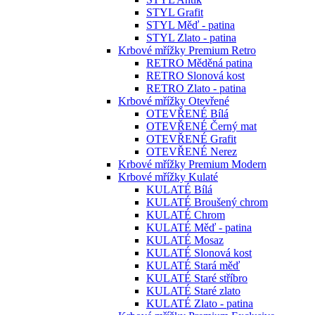
STYL Grafit
STYL Měď - patina
STYL Zlato - patina
Krbové mřížky Premium Retro
RETRO Měděná patina
RETRO Slonová kost
RETRO Zlato - patina
Krbové mřížky Otevřené
OTEVŘENÉ Bílá
OTEVŘENÉ Černý mat
OTEVŘENÉ Grafit
OTEVŘENÉ Nerez
Krbové mřížky Premium Modern
Krbové mřížky Kulaté
KULATÉ Bílá
KULATÉ Broušený chrom
KULATÉ Chrom
KULATÉ Měď - patina
KULATÉ Mosaz
KULATÉ Slonová kost
KULATÉ Stará měď
KULATÉ Staré stříbro
KULATÉ Staré zlato
KULATÉ Zlato - patina