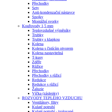
Přechodky
Sety
Anti-kondenzační nástavce
Spojky
Montážní svorky
Kouřovody 1,5 mm
Teplovzdušné výměníky
Trubky
Trubky s klapkou
Kolena
Kolena s čistícím otvorem
Kolena nastavitelná
T-kusy
Zděře
Růžice
Přechodky
Přechodky s růžicí
Redukce
Redukce s růžicí
Žaluzie
Víčka (záslepky)
ROZVODY TEPLÉHO VZDUCHU
Ventilátory, filtry
Kulaté potrubí
Kulaté potrubí - izolované