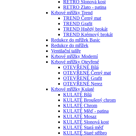
RETRO Slonová kost
RETRO Zlato - patina
Krbové mřížky Trend
TREND Černý mat
TREND Grafit
TREND Hnědý brokát
TREND Krémový brokát
Redukce do mřížek Basic
Redukce do mřížek
Ventilační talíře
Krbové mřížky Moderní
Krbové mřížky Otevřené
OTEVŘENÉ Bílá
OTEVŘENÉ Černý mat
OTEVŘENÉ Grafit
OTEVŘENÉ Nerez
Krbové mřížky Kulaté
KULATÉ Bílá
KULATÉ Broušený chrom
KULATÉ Chrom
KULATÉ Měď - patina
KULATÉ Mosaz
KULATÉ Slonová kost
KULATÉ Stará měď
KULATÉ Staré stříbro