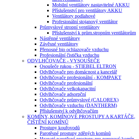
Mobilní ventilátory nastavitelné AKKU
Příslušenství pro ventilátory AKKU
Ventilátory podlahové
Profesionální stojanový ventilátor
Průmyslové stropní ventilátory
Příslušenství k prům.stropním ventilátorům
Nástěnné ventilátory
Závěsné ventilátory
Přenosné bio ochlazovače vzduchu
Profesionální čistička vzduchu
ODVLHČOVAČE - VYSOUŠEČE
Osoušeče rukou - STIEBEL ELTRON
Odvlhčovače pro domácnost a kancelář
Odvlhčovače profesionální - KOMPAKT
Odvlhčovače profesionální
Odvlhčovače velkokapacitní
Odvlhčovače adsorpční
Odvlhčovače průmyslové (CALOREX)
Odvlhčovače vzduchu (DANTHERM)
Příslušenství k odvlhčovačům
KOMÍNY, KOMÍNOVÉ PROSTUPY A KARTÁČE,
ČIŠTĚNÍ KOMÍNŮ
Prostupy kouřovodů
Parotěsné prostupy zděných komínů
Hranaté parotěsné prostupy pro nerezový komín