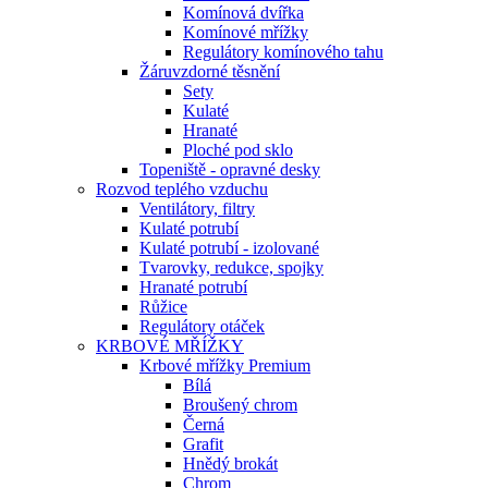
Komínová dvířka
Komínové mřížky
Regulátory komínového tahu
Žáruvzdorné těsnění
Sety
Kulaté
Hranaté
Ploché pod sklo
Topeniště - opravné desky
Rozvod teplého vzduchu
Ventilátory, filtry
Kulaté potrubí
Kulaté potrubí - izolované
Tvarovky, redukce, spojky
Hranaté potrubí
Růžice
Regulátory otáček
KRBOVÉ MŘÍŽKY
Krbové mřížky Premium
Bílá
Broušený chrom
Černá
Grafit
Hnědý brokát
Chrom