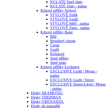
KULATÉ Staré zlato
KULATÉ Zlato - patina
Krbové mřížky Stylové
STYLOVÉ Antik
STYLOVÉ Grafit
STYLOVÉ Měď - patina
STYLOVÉ Zlato - patina
Krbové mřížky Basic
Bílá
Broušený chrom
Černá
Grafit
Krémová
Staré stříbro
Staré zlato
Krbové mřížky Exclusive
EXCLUSIVE Grafit / Mosaz -
patina
EXCLUSIVE Grafit / Nerez
EXCLUSIVE Slonová kost / Mosaz
- patina
Desky SKAMOTEC
Desky THERMAX
Desky GRENAISOL
Desky do topeniště