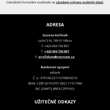
Odesláním formuláře souhlasíte se
zásadami ochrany osobních údajů
.
ADRESA
Gustav Kořínek
Luční 316, 749 01 Vítkov
T: +420 604 736 807
T:
+420 604 736 807
E:
profidum@seznam.cz
Bankovní spojení
mBank
Č. ú.: 670100-2211107966/6210
IBAN: CZ85 6210 6701 0022 1110 7966
BIC (SWIFT): BREXCZPPXXX
UŽITEČNÉ ODKAZY