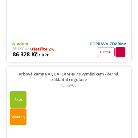
skladem
DOPRAVA ZDARMA
Ušetříte 2%
88 090 Kč
Detail
86 328 Kč
s DPH
Krbová kamna AQUAFLAM ® 7 s výměníkem - černá,
základní regulace
HSF29-001
Akce
Výprodej