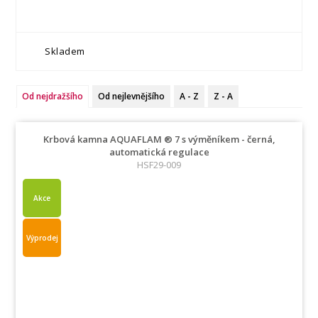
Skladem
Od nejdražšího
Od nejlevnějšího
A - Z
Z - A
Krbová kamna AQUAFLAM ® 7 s výměníkem - černá,
automatická regulace
HSF29-009
Akce
Výprodej