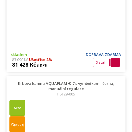
skladem
DOPRAVA ZDARMA
Ušetříte 2%
83 090 Kč
Detail
81 428 Kč
s DPH
Krbová kamna AQUAFLAM ® 7 s výměníkem - černá,
manuální regulace
HSF29-005
Akce
Výprodej