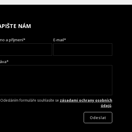
APIŠTE NÁM
no a příjmení*
E-mail*
áva*
Odesláním formuláře souhlasíte se
zásadami ochrany osobních
údajů
.
Odeslat