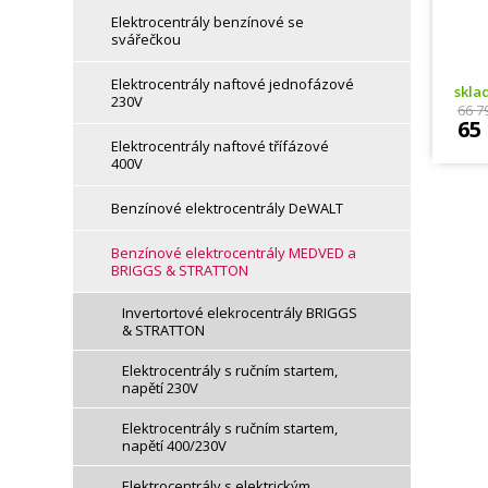
Elektrocentrály benzínové se
svářečkou
Elektrocentrály naftové jednofázové
skl
230V
66 7
65
Elektrocentrály naftové třífázové
400V
Benzínové elektrocentrály DeWALT
Benzínové elektrocentrály MEDVED a
BRIGGS & STRATTON
Invertortové elekrocentrály BRIGGS
& STRATTON
Elektrocentrály s ručním startem,
napětí 230V
Elektrocentrály s ručním startem,
napětí 400/230V
Elektrocentrály s elektrickým