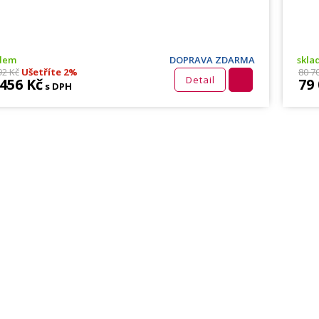
adem
DOPRAVA ZDARMA
skla
92 Kč
Ušetříte 2%
80 7
Detail
 456 Kč
79
s DPH