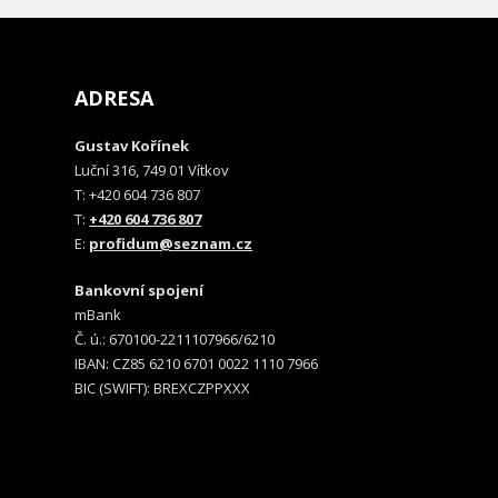
ADRESA
Gustav Kořínek
Luční 316, 749 01 Vítkov
T: +420 604 736 807
T:
+420 604 736 807
E:
profidum@seznam.cz
Bankovní spojení
mBank
Č. ú.: 670100-2211107966/6210
IBAN: CZ85 6210 6701 0022 1110 7966
BIC (SWIFT): BREXCZPPXXX