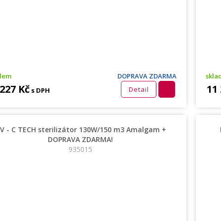
adem
DOPRAVA ZDARMA
skla
 227 Kč
11
Detail
s DPH
V - C TECH sterilizátor 130W/150 m3 Amalgam +
DOPRAVA ZDARMA!
935015