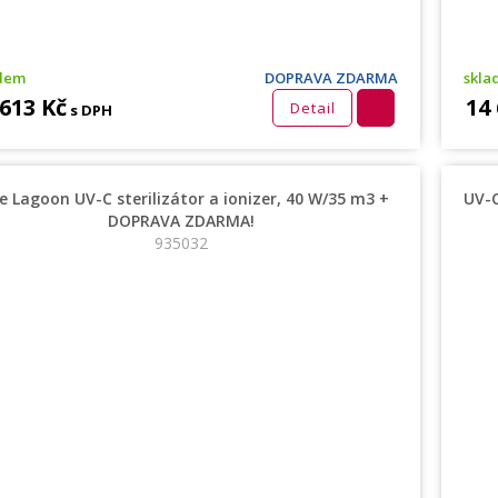
adem
DOPRAVA ZDARMA
skla
 613 Kč
14
Detail
s DPH
e Lagoon UV-C sterilizátor a ionizer, 40 W/35 m3 +
UV-
DOPRAVA ZDARMA!
935032