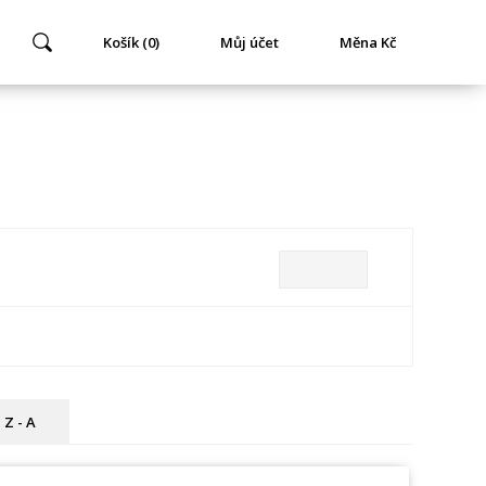
Košík (0)
Můj účet
Měna Kč
Z - A