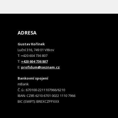
ADRESA
Gustav Kořínek
Luční 316, 749 01 Vítkov
T: +420 604 736 807
T:
+420 604 736 807
E:
profidum@seznam.cz
Bankovní spojení
mBank
Č. ú.: 670100-2211107966/6210
IBAN: CZ85 6210 6701 0022 1110 7966
BIC (SWIFT): BREXCZPPXXX