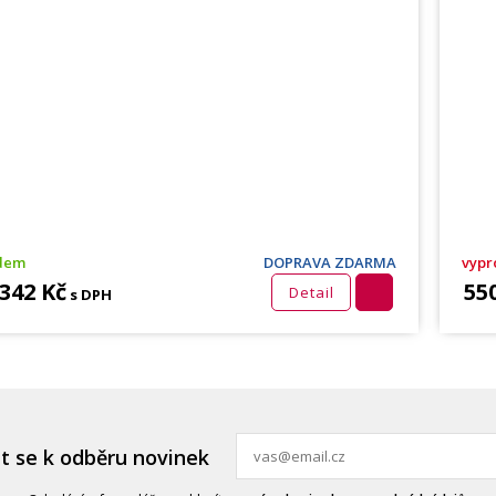
adem
DOPRAVA ZDARMA
vypr
 342 Kč
55
Detail
s DPH
it se k odběru novinek