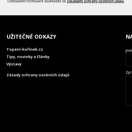
Odesláním formuláře souhlasíte se
zásadami ochrany osobních údajů
.
UŽITEČNÉ ODKAZY
N
Topení-kořínek.cz
Jmé
Tipy, novinky a články
Výstavy
Zpr
Zásady ochrany osobních údajů