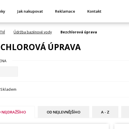
nky
Jak nakupovat
Reklamace
Kontakt
TVÍ
Údržba bazénové vody
Bezchlorová úprava
ZCHLOROVÁ ÚPRAVA
ENA
Skladem
 NEJDRAŽŠÍHO
OD NEJLEVNĚJŠÍHO
A - Z