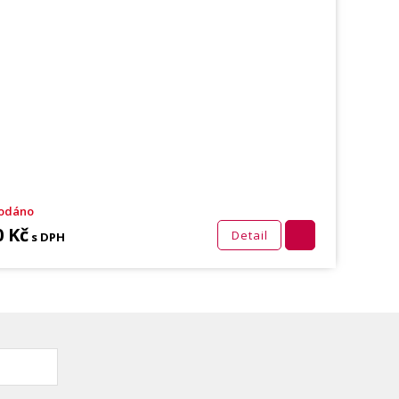
odáno
0 Kč
Detail
s DPH