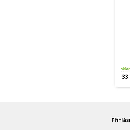
skl
33
Přihlás