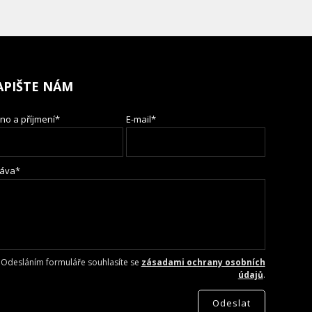
APIŠTE NÁM
no a příjmení*
E-mail*
áva*
Odesláním formuláře souhlasíte se
zásadami ochrany osobních
údajů
.
Odeslat