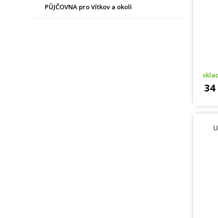
PŮJČOVNA pro Vítkov a okolí
skl
34
U