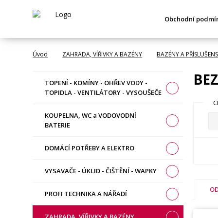
Obchodní podmí
Úvod
ZAHRADA, VÍŘIVKY A BAZÉNY
BAZÉNY A PŘÍSLUŠENS
BE
TOPENÍ - KOMÍNY - OHŘEV VODY -
TOPIDLA - VENTILÁTORY - VYSOUŠEČE
C
KOUPELNA, WC a VODOVODNÍ
BATERIE
DOMÁCÍ POTŘEBY A ELEKTRO
VYSAVAČE - ÚKLID - ČIŠTĚNÍ - WAPKY
OD
PROFI TECHNIKA A NÁŘADÍ
ZAHRADA, VÍŘIVKY A BAZÉNY