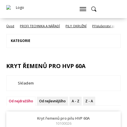
Úvod
PROFI TECHNIKA A NÁŘADÍ
PILY OKRUŽNÍ
Příslušenství pro pilu 
KATEGORIE
KRYT ŘEMENŮ PRO HVP 60A
Skladem
Od nejdražšího
Od nejlevnějšího
A - Z
Z - A
Kryt řemenů pro pilu HVP 60A
10100026