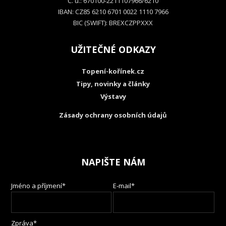
Č. ú.: 670100-2211107966/6210
IBAN: CZ85 6210 6701 0022 1110 7966
BIC (SWIFT): BREXCZPPXXX
UŽITEČNÉ ODKAZY
Topení-kořínek.cz
Tipy, novinky a články
Výstavy
Zásady ochrany osobních údajů
NAPIŠTE NÁM
Jméno a příjmení*
E-mail*
Zpráva*