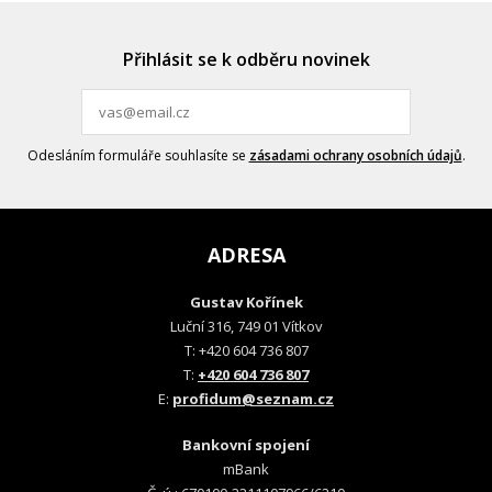
Přihlásit se k odběru novinek
Odesláním formuláře souhlasíte se
zásadami ochrany osobních údajů
.
ADRESA
Gustav Kořínek
Luční 316, 749 01 Vítkov
T: +420 604 736 807
T:
+420 604 736 807
E:
profidum@seznam.cz
Bankovní spojení
mBank