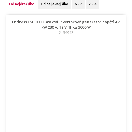
Od nejdražšího
Od nejlevnějšího
A - Z
Z - A
Endress ESE 3000i 4taktní invertorový generátor napětí 4.2
kW 230 V, 12 V 41 kg 3000 W
2134942