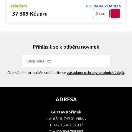
skladem
DOPRAVA ZDARMA
37 309 Kč
Detail
s DPH
Přihlásit se k odběru novinek
Odesláním formuláře souhlasíte se
zásadami ochrany osobních údajů
.
ADRESA
Gustav Kořínek
Luční 316, 749 01 Vítkov
T: +420 604 736 807
T:
+420 604 736 807