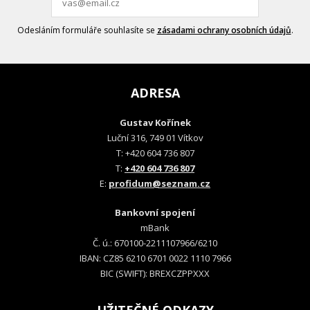
Odesláním formuláře souhlasíte se
zásadami ochrany osobních údajů
.
ADRESA
Gustav Kořínek
Luční 316, 749 01 Vítkov
T: +420 604 736 807
T:
+420 604 736 807
E:
profidum@seznam.cz
Bankovní spojení
mBank
Č. ú.: 670100-2211107966/6210
IBAN: CZ85 6210 6701 0022 1110 7966
BIC (SWIFT): BREXCZPPXXX