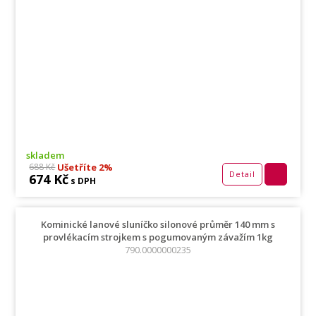
skladem
Ušetříte 2%
688 Kč
Detail
674 Kč
s DPH
Kominické lanové sluníčko silonové průměr 140 mm s
provlékacím strojkem s pogumovaným závažím 1kg
790.0000000235