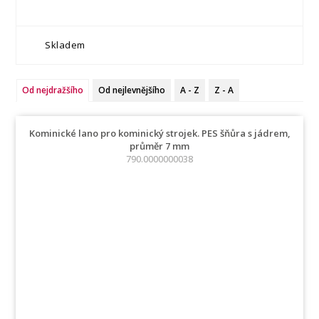
Skladem
Od nejdražšího
Od nejlevnějšího
A - Z
Z - A
Kominické lano pro kominický strojek. PES šňůra s jádrem,
průměr 7 mm
790.0000000038