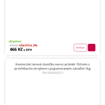
skladem
Ušetříte 2%
476 Kč
Detail
466 Kč
s DPH
Kominické lanové sluníčko nerez průměr 150 mm s
provlékacím strojkem s pogumovaným závažím 1kg
790.0000000231