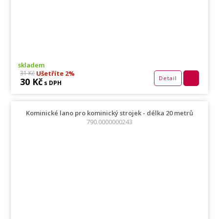
skladem
Ušetříte 2%
31 Kč
Detail
30 Kč
s DPH
Kominické lano pro kominický strojek - délka 20 metrů
790.0000000243