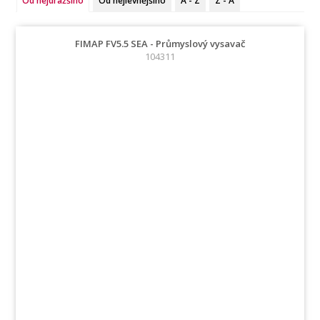
Od nejdražšího
Od nejlevnějšího
A - Z
Z - A
FIMAP FV5.5 SEA - Průmyslový vysavač
104311