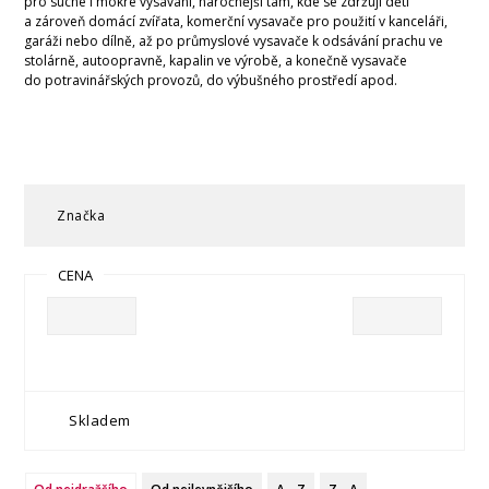
pro suché i mokré vysávání, náročnější tam, kde se zdržují děti
a zároveň domácí zvířata, komerční vysavače pro použití v kanceláři,
garáži nebo dílně, až po průmyslové vysavače k odsávání prachu ve
stolárně, autoopravně, kapalin ve výrobě, a konečně vysavače
do potravinářských provozů, do výbušného prostředí apod.
Značka
CENA
Skladem