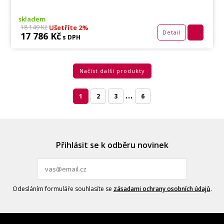
skladem
Ušetříte 2%
18 149 Kč
Detail
17 786 Kč
s DPH
Načíst další produkty
...
1
2
3
6
Přihlásit se k odběru novinek
Odesláním formuláře souhlasíte se
zásadami ochrany osobních údajů
.