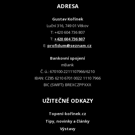
ADRESA
Gustav Kořínek
Luční 316, 749 01 Vítkov
T: +420 604 736 807
T:
+420 604 736 807
E:
profidum@seznam.cz
Bankovní spojení
mBank
Č. ú.: 670100-2211107966/6210
IBAN: CZ85 6210 6701 0022 1110 7966
BIC (SWIFT): BREXCZPPXXX
UŽITEČNÉ ODKAZY
Topení-kořínek.cz
Tipy, novinky a články
Výstavy