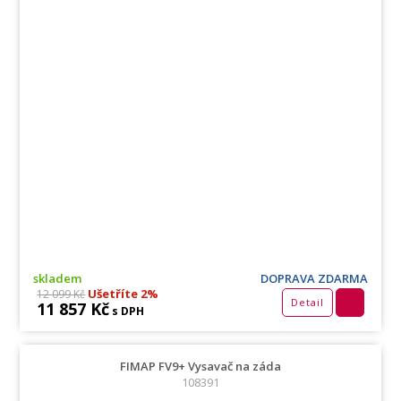
skladem
DOPRAVA ZDARMA
Ušetříte 2%
12 099 Kč
Detail
11 857 Kč
s DPH
FIMAP FV9+ Vysavač na záda
108391