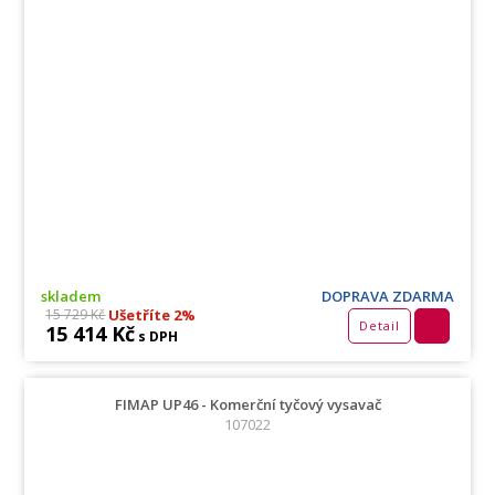
skladem
DOPRAVA ZDARMA
Ušetříte 2%
15 729 Kč
Detail
15 414 Kč
s DPH
FIMAP UP46 - Komerční tyčový vysavač
107022