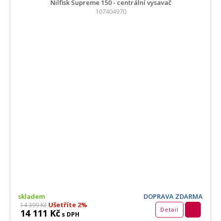
Nilfisk Supreme 150 - centrální vysavač
107404970
skladem
DOPRAVA ZDARMA
Ušetříte 2%
14 399 Kč
Detail
14 111 Kč
s DPH