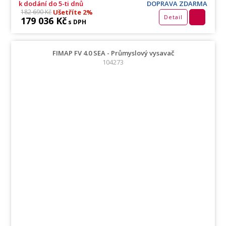
k dodání do 5-ti dnů
DOPRAVA ZDARMA
Ušetříte 2%
182 690 Kč
Detail
179 036 Kč
s DPH
FIMAP FV 4.0 SEA - Průmyslový vysavač
104273