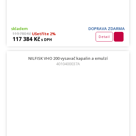
skladem
DOPRAVA ZDARMA
Ušetříte 2%
119 780 Kč
Detail
117 384 Kč
s DPH
NILFISK VHO 200 vysavač kapalin a emulzí
4010400037A