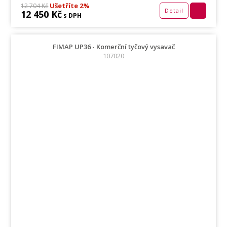
Ušetříte 2%
12 704 Kč
Detail
12 450 Kč
s DPH
FIMAP UP36 - Komerční tyčový vysavač
107020