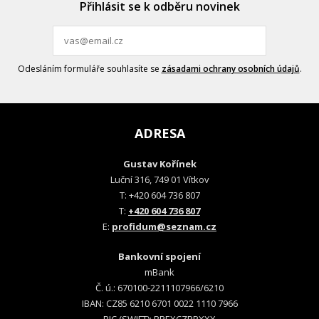
Přihlásit se k odběru novinek
Odesláním formuláře souhlasíte se
zásadami ochrany osobních údajů
.
ADRESA
Gustav Kořínek
Luční 316, 749 01 Vítkov
T: +420 604 736 807
T:
+420 604 736 807
E:
profidum@seznam.cz
Bankovní spojení
mBank
Č. ú.: 670100-2211107966/6210
IBAN: CZ85 6210 6701 0022 1110 7966