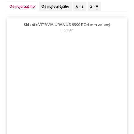
Od nejdražšího
Od nejlevnějšího
A - Z
Z - A
Skleník VITAVIA URANUS 9900 PC 4 mm zelený
LG187