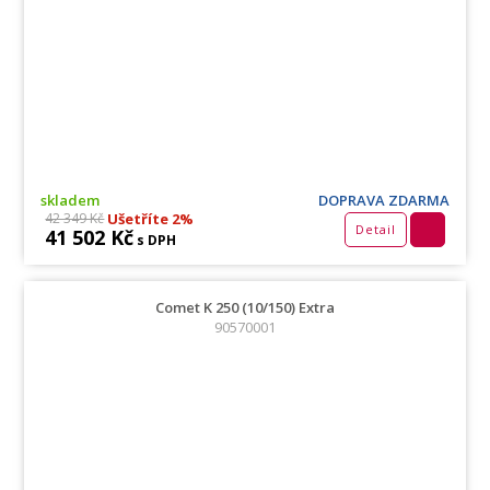
skladem
DOPRAVA ZDARMA
Ušetříte 2%
42 349 Kč
Detail
41 502 Kč
s DPH
Comet K 250 (10/150) Extra
90570001