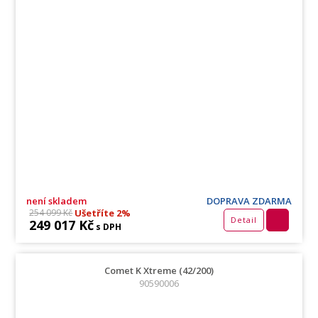
není skladem
DOPRAVA ZDARMA
Ušetříte 2%
254 099 Kč
Detail
249 017 Kč
s DPH
Comet K Xtreme (42/200)
90590006