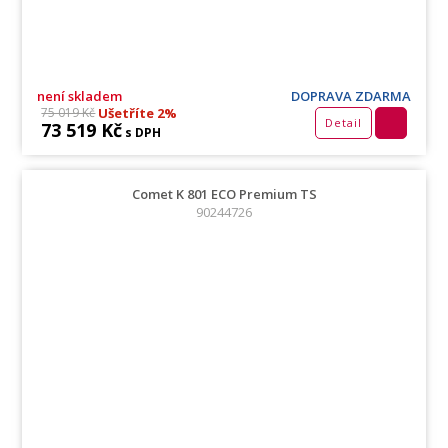
není skladem
DOPRAVA ZDARMA
Ušetříte 2%
75 019 Kč
Detail
73 519 Kč
s DPH
Comet K 801 ECO Premium TS
90244726