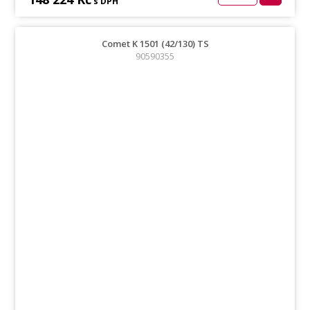
s DPH
Comet K 1501 (42/130) TS
90590355