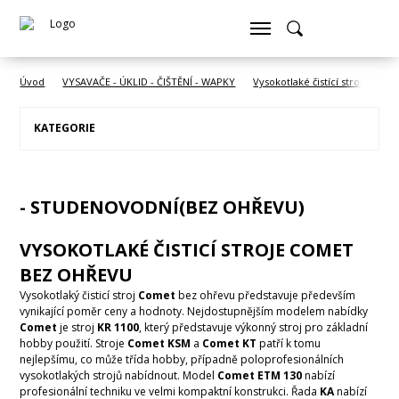
Úvod
VYSAVAČE - ÚKLID - ČIŠTĚNÍ - WAPKY
Vysokotlaké čistící stroje COM
KATEGORIE
- STUDENOVODNÍ(BEZ OHŘEVU)
VYSOKOTLAKÉ ČISTICÍ STROJE COMET
BEZ OHŘEVU
Vysokotlaký čisticí stroj
Comet
bez ohřevu představuje především
vynikající poměr ceny a hodnoty. Nejdostupnějším modelem nabídky
Comet
je stroj
KR 1100
, který představuje výkonný stroj pro základní
hobby použití. Stroje
Comet KSM
a
Comet KT
patří k tomu
nejlepšímu, co může třída hobby, případně poloprofesionálních
vysokotlakých strojů nabídnout. Model
Comet ETM 130
nabízí
profesionální techniku ve velmi kompaktní konstrukci. Řada
KA
nabízí