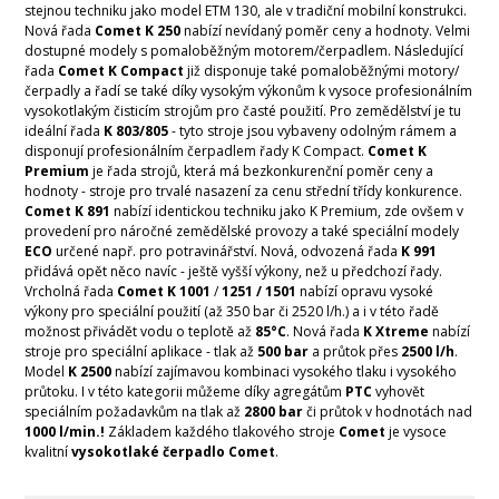
stejnou techniku jako model ETM 130, ale v tradiční mobilní konstrukci.
Nová řada
Comet K 250
nabízí nevídaný poměr ceny a hodnoty. Velmi
dostupné modely s pomaloběžným motorem/čerpadlem. Následující
řada
Comet K Compact
již disponuje také pomaloběžnými motory/
čerpadly a řadí se také díky vysokým výkonům k vysoce profesionálním
vysokotlakým čisticím strojům pro časté použití. Pro zemědělství je tu
ideální řada
K 803/805
- tyto stroje jsou vybaveny odolným rámem a
disponují profesionálním čerpadlem řady K Compact.
Comet K
Premium
je řada strojů, která má bezkonkurenční poměr ceny a
hodnoty - stroje pro trvalé nasazení za cenu střední třídy konkurence.
Comet K 891
nabízí identickou techniku jako K Premium, zde ovšem v
provedení pro náročné zemědělské provozy a také speciální modely
ECO
určené např. pro potravinářství. Nová, odvozená řada
K 991
přidává opět něco navíc - ještě vyšší výkony, než u předchozí řady.
Vrcholná řada
Comet K 1001
/
1251 / 1501
nabízí opravu vysoké
výkony pro speciální použití (až 350 bar či 2520 l/h.) a i v této řadě
možnost přivádět vodu o teplotě až
85°C
. Nová řada
K Xtreme
nabízí
stroje pro speciální aplikace - tlak až
500 bar
a průtok přes
2500 l/h
.
Model
K 2500
nabízí zajímavou kombinaci vysokého tlaku i vysokého
průtoku. I v této kategorii můžeme díky agregátům
PTC
vyhovět
speciálním požadavkům na tlak až
2800 bar
či průtok v hodnotách nad
1000 l/min.!
Základem každého tlakového stroje
Comet
je vysoce
kvalitní
vysokotlaké čerpadlo Comet
.