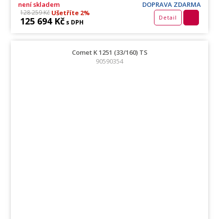
není skladem
DOPRAVA ZDARMA
Ušetříte 2%
128 259 Kč
Detail
125 694 Kč
s DPH
Comet K 1251 (33/160) TS
90590354