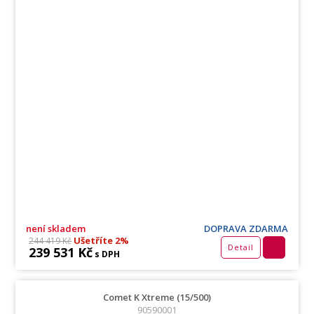
není skladem
DOPRAVA ZDARMA
Ušetříte 2%
244 419 Kč
Detail
239 531 Kč
s DPH
Comet K Xtreme (15/500)
90590001