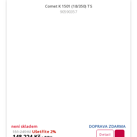
Comet K 1501 (18/350) TS
90590357
není skladem
DOPRAVA ZDARMA
Ušetříte 2%
151 249 Kč
Detail
148 224 Kč