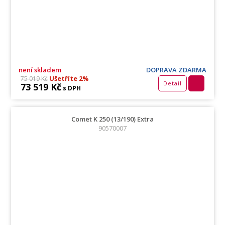
není skladem
DOPRAVA ZDARMA
Ušetříte 2%
75 019 Kč
Detail
73 519 Kč
s DPH
Comet K 250 (13/190) Extra
90570007