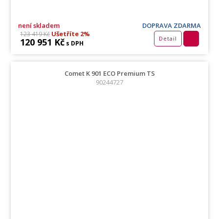
není skladem
DOPRAVA ZDARMA
Ušetříte 2%
123 419 Kč
Detail
120 951 Kč
s DPH
Comet K 901 ECO Premium TS
90244727