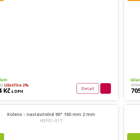
adem
skla
Kč
Ušetříte 2%
719 
Detail
4 Kč
70
s DPH
Koleno - nastavitelné 90° 160 mm 2 mm
HSF01-017