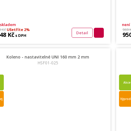
 skladem
není
9 Kč
Ušetříte 2%
969 
Detail
048 Kč
95
s DPH
Koleno - nastavitelné UNI 160 mm 2 mm
HSF01-025
Akce
ej
Výprod