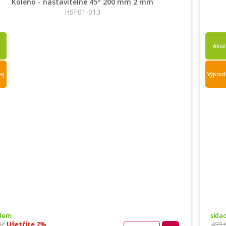
Koleno - nastavitelné 45° 200 mm 2 mm
HSF01-013
Akce
ej
Výprod
adem
skla
Kč
Ušetříte 2%
499 