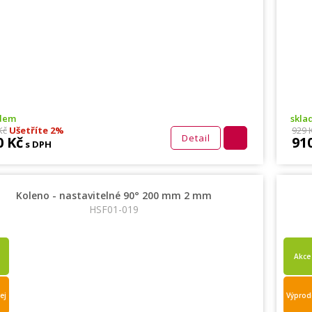
adem
skla
Kč
Ušetříte 2%
929 
Detail
0 Kč
91
s DPH
Koleno - nastavitelné 90° 200 mm 2 mm
HSF01-019
Akce
ej
Výprod