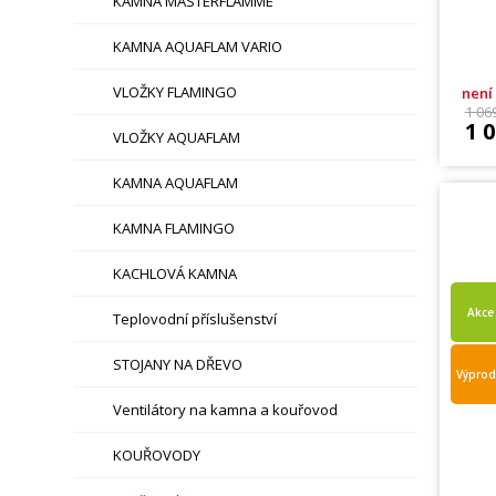
KAMNA MASTERFLAMME
KAMNA AQUAFLAM VARIO
VLOŽKY FLAMINGO
není
1 06
1 
VLOŽKY AQUAFLAM
KAMNA AQUAFLAM
KAMNA FLAMINGO
KACHLOVÁ KAMNA
Akce
Teplovodní příslušenství
STOJANY NA DŘEVO
Výprod
Ventilátory na kamna a kouřovod
KOUŘOVODY