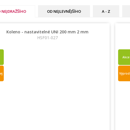
 NEJDRAŽŠÍHO
OD NEJLEVNĚJŠÍHO
A - Z
Koleno - nastavitelné UNI 200 mm 2 mm
HSF01-027
Akce
ej
Výprod