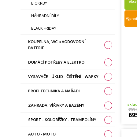
Akce
BIOKRBY
NÁHRADNÍ DÍLY
Výprod
BLACK FRIDAY
KOUPELNA, WC a VODOVODNÍ
BATERIE
DOMÁCÍ POTŘEBY A ELEKTRO
VYSAVAČE - ÚKLID - ČIŠTĚNÍ - WAPKY
PROFI TECHNIKA A NÁŘADÍ
skl
ZAHRADA, VÍŘIVKY A BAZÉNY
709 
69
SPORT - KOLOBĚŽKY - TRAMPOLÍNY
AUTO - MOTO