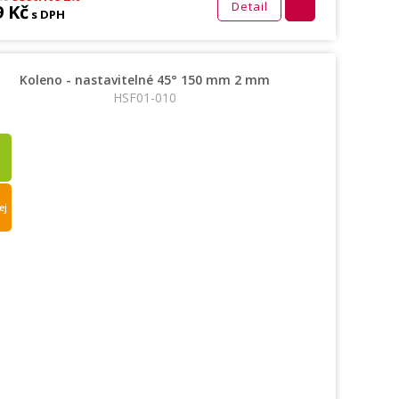
Detail
9 Kč
s DPH
Koleno - nastavitelné 45° 150 mm 2 mm
HSF01-010
ej