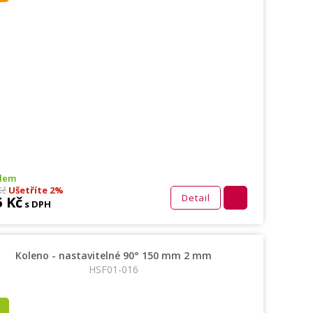
dem
Kč
Ušetříte 2%
Detail
5 Kč
s DPH
Koleno - nastavitelné 90° 150 mm 2 mm
HSF01-016