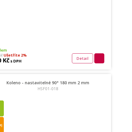
dem
Kč
Ušetříte 2%
Detail
0 Kč
s DPH
Koleno - nastavitelné 90° 180 mm 2 mm
HSF01-018
ej