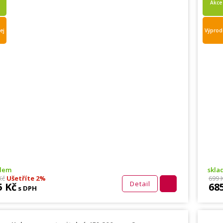
Akce
ej
Výprod
adem
skla
Kč
Ušetříte 2%
699 
Detail
5 Kč
68
s DPH