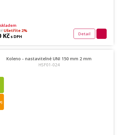
 skladem
Kč
Ušetříte 2%
Detail
0 Kč
s DPH
Koleno - nastavitelné UNI 150 mm 2 mm
HSF01-024
ej