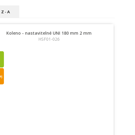
Z - A
Koleno - nastavitelné UNI 180 mm 2 mm
HSF01-026
ej