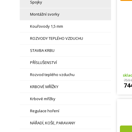
Spojky
Montážní svorky
Kouřovody 1,5 mm
ROZVODY TEPLÉHO VZDUCHU
STAVBA KRBU
PŘÍSLUŠENSTVÍ
Rozvod teplého vzduchu
skl
759 
74
KRBOVÉ MŘÍŽKY
Krbové mřížky
Regulace hoření
NÁŘADÍ, KOŠE, PARAVANY