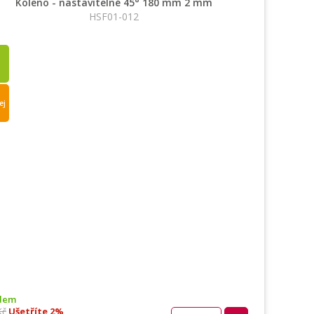
Koleno - nastavitelné 45° 180 mm 2 mm
HSF01-012
ej
dem
Kč
Ušetříte 2%