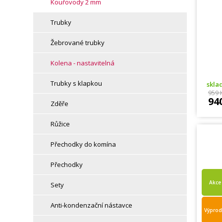
Kouřovody 2 mm
Trubky
Žebrované trubky
Kolena - nastavitelná
Trubky s klapkou
skl
959 
94
Zděře
Růžice
Přechodky do komína
Přechodky
Akce
Sety
Anti-kondenzační nástavce
Výprod