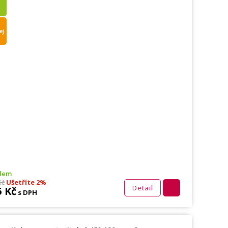
ej
dem
Kč
Ušetříte 2%
Detail
5 Kč
s DPH