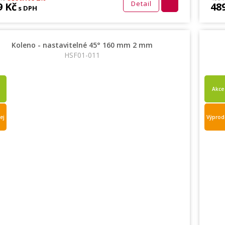
Detail
9 Kč
48
s DPH
Koleno - nastavitelné 45° 160 mm 2 mm
HSF01-011
Akce
ej
Výprod