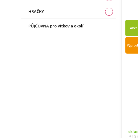
HRAČKY
PŮJČOVNA pro Vítkov a okolí
Akce
Výprod
skl
519 