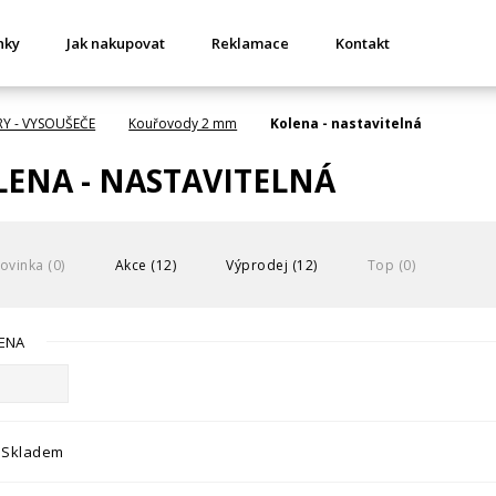
nky
Jak nakupovat
Reklamace
Kontakt
RY - VYSOUŠEČE
Kouřovody 2 mm
Kolena - nastavitelná
ENA - NASTAVITELNÁ
ovinka (0)
Akce (12)
Výprodej (12)
Top (0)
ENA
Skladem