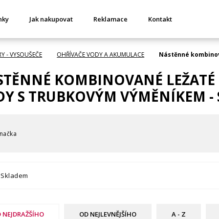
nky
Jak nakupovat
Reklamace
Kontakt
RY - VYSOUŠEČE
OHŘÍVAČE VODY A AKUMULACE
Nástěnné kombinov
STĚNNÉ KOMBINOVANÉ LEŽATÉ 
Y S TRUBKOVÝM VÝMĚNÍKEM - 
načka
Skladem
 NEJDRAŽŠÍHO
OD NEJLEVNĚJŠÍHO
A - Z