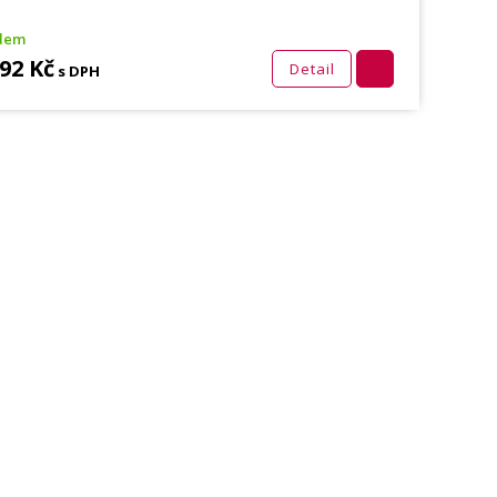
adem
892 Kč
Detail
s DPH