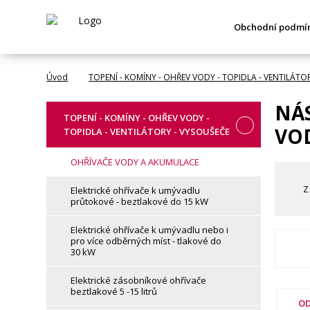
Obchodní podmí
Úvod
TOPENÍ - KOMÍNY - OHŘEV VODY - TOPIDLA - VENTILÁTO
NÁ
TOPENÍ - KOMÍNY - OHŘEV VODY -
VOD
TOPIDLA - VENTILÁTORY - VYSOUŠEČE
OHŘÍVAČE VODY A AKUMULACE
Z
Elektrické ohřívače k umývadlu
průtokové - beztlakové do 15 kW
Elektrické ohřívače k umývadlu nebo i
pro více odběrných míst - tlakové do
30 kW
Elektrické zásobníkové ohřívače
beztlakové 5 -15 litrů
OD