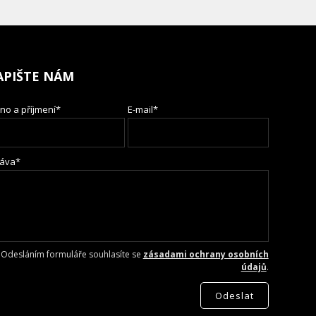
APIŠTE NÁM
no a příjmení*
E-mail*
áva*
Odesláním formuláře souhlasíte se
zásadami ochrany osobních
údajů
.
Odeslat