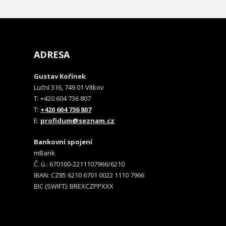
ADRESA
Gustav Kořínek
Luční 316, 749 01 Vítkov
T: +420 604 736 807
T:
+420 604 736 807
E:
profidum@seznam.cz
Bankovní spojení
mBank
Č. ú.: 670100-2211107966/6210
IBAN: CZ85 6210 6701 0022 1110 7966
BIC (SWIFT): BREXCZPPXXX