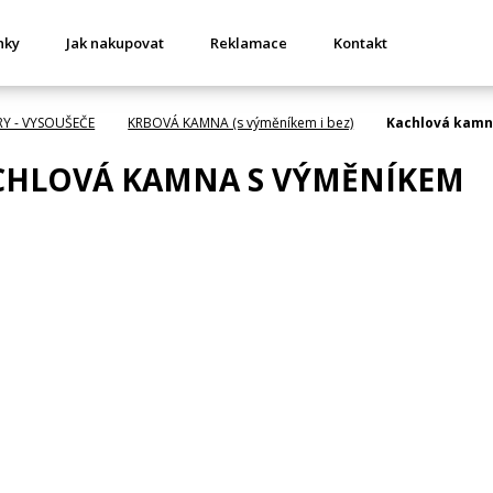
nky
Jak nakupovat
Reklamace
Kontakt
RY - VYSOUŠEČE
KRBOVÁ KAMNA (s výměníkem i bez)
Kachlová kamn
CHLOVÁ KAMNA S VÝMĚNÍKEM