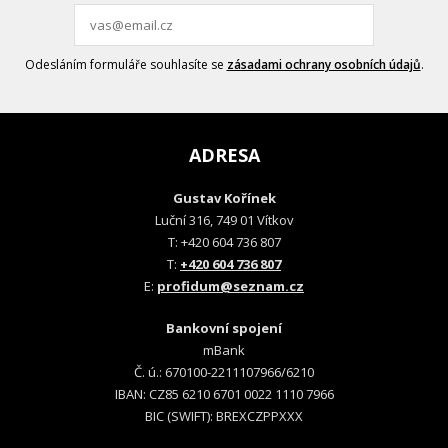
Odesláním formuláře souhlasíte se
zásadami ochrany osobních údajů
.
ADRESA
Gustav Kořínek
Luční 316, 749 01 Vítkov
T: +420 604 736 807
T:
+420 604 736 807
E:
profidum@seznam.cz
Bankovní spojení
mBank
Č. ú.: 670100-2211107966/6210
IBAN: CZ85 6210 6701 0022 1110 7966
BIC (SWIFT): BREXCZPPXXX