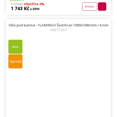
Ušetříte 2%
1 779 Kč
Detail
1 743 Kč
s DPH
Sklo pod kamna - FLAMINGO Šestihran 1000x1000 mm / 6 mm
HSF17-257
Akce
Výprodej