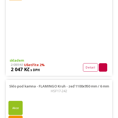
skladem
Ušetříte 2%
2 089 Kč
Detail
2 047 Kč
s DPH
Sklo pod kamna - FLAMINGO Kruh - zeď 1100x950 mm / 6 mm
HSF17-242
Akce