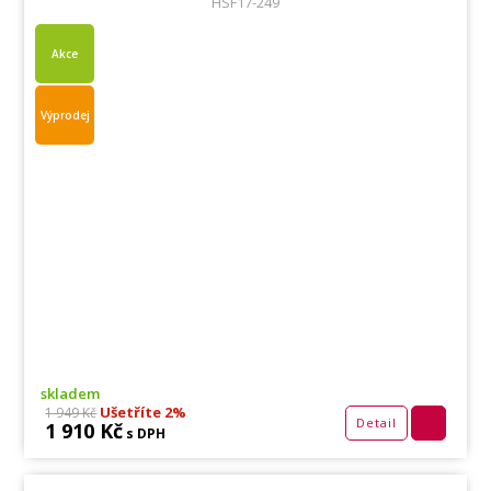
HSF17-249
Akce
Výprodej
skladem
Ušetříte 2%
1 949 Kč
Detail
1 910 Kč
s DPH