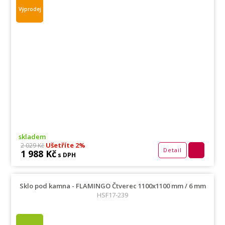
Výprodej
skladem
Ušetříte 2%
2 029 Kč
Detail
1 988 Kč
s DPH
Sklo pod kamna - FLAMINGO Čtverec 1100x1100 mm / 6 mm
HSF17-239