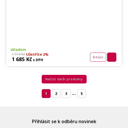
skladem
Ušetříte 2%
1 719 Kč
Detail
1 685 Kč
s DPH
Načíst další produkty
...
1
2
3
5
Přihlásit se k odběru novinek