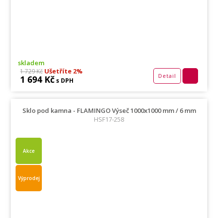
skladem
Ušetříte 2%
1 729 Kč
Detail
1 694 Kč
s DPH
Sklo pod kamna - FLAMINGO Výseč 1000x1000 mm / 6 mm
HSF17-258
Akce
Výprodej