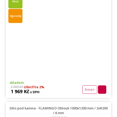
Akce
Výprodej
skladem
Ušetříte 2%
2 009 Kč
Detail
1 969 Kč
s DPH
Sklo pod kamna - FLAMINGO Oblouk 1000x1200 mm / 2xR200
/ 6 mm