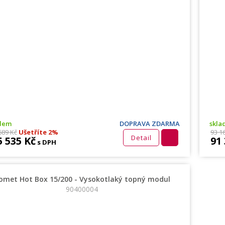
adem
DOPRAVA ZDARMA
skla
689 Kč
Ušetříte 2%
93 1
Detail
5 535 Kč
91
s DPH
omet Hot Box 15/200 - Vysokotlaký topný modul
90400004