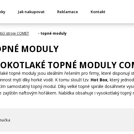
nky
Jak nakupovat
Reklamace
Kontakt
stící stroje COMET
- topné moduly
TOPNÉ MODULY
SOKOTLAKÉ TOPNÉ MODULY COM
laké topné moduly jsou ideálním řešením pro firmy, které disponují 
činnost mytí díky horké vodě. K tomu slouží tzv.
Hot Box
, který jedno
 tím samostatný topný modul. Díky velké topné spirále dosáhnete vys
e zajištěn naftovým hořákem. Nabídka obsahuje i vysokotlaký topný 
načka