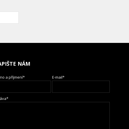
APIŠTE NÁM
no a příjmení*
E-mail*
áva*