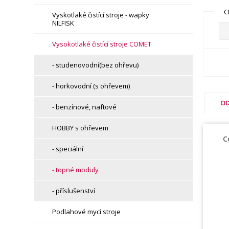
C
Vyskotlaké čistící stroje - wapky
NILFISK
Vysokotlaké čistící stroje COMET
- studenovodní(bez ohřevu)
- horkovodní (s ohřevem)
OD
- benzínové, naftové
HOBBY s ohřevem
C
- speciální
- topné moduly
- příslušenství
Podlahové mycí stroje