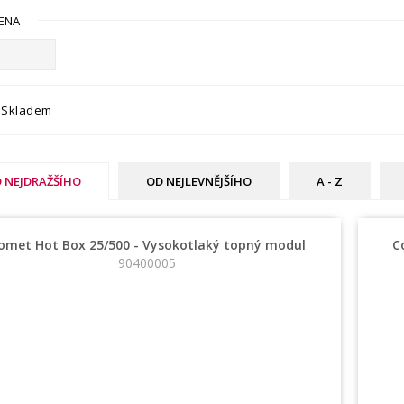
ENA
Skladem
 NEJDRAŽŠÍHO
OD NEJLEVNĚJŠÍHO
A - Z
omet Hot Box 25/500 - Vysokotlaký topný modul
C
90400005