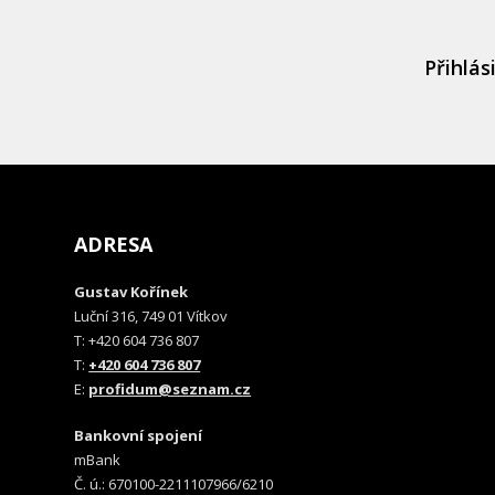
Přihlás
ADRESA
Gustav Kořínek
Luční 316, 749 01 Vítkov
T: +420 604 736 807
T:
+420 604 736 807
E:
profidum@seznam.cz
Bankovní spojení
mBank
Č. ú.: 670100-2211107966/6210