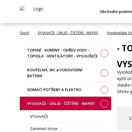
Obchodní podmí
Úvod
VYSAVAČE - ÚKLID - ČIŠTĚNÍ - WAPKY
Vysokotlaké či
- 
TOPENÍ - KOMÍNY - OHŘEV VODY -
TOPIDLA - VENTILÁTORY - VYSOUŠEČE
VY
KOUPELNA, WC a VODOVODNÍ
Vysokot
BATERIE
vyšší ú
získáte
DOMÁCÍ POTŘEBY A ELEKTRO
Ohřev j
VYSAVAČE - ÚKLID - ČIŠTĚNÍ - WAPKY
VYSAVAČE
Z
Zametací stroje