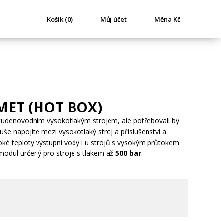
Košík (0)
Můj účet
Měna Kč
ET (HOT BOX)
studenovodním vysokotlakým strojem, ale potřebovali by
duše napojíte mezi vysokotlaký stroj a příslušenství a
oké teploty výstupní vody i u strojů s vysokým průtokem.
modul určený pro stroje s tlakem až
500 bar
.