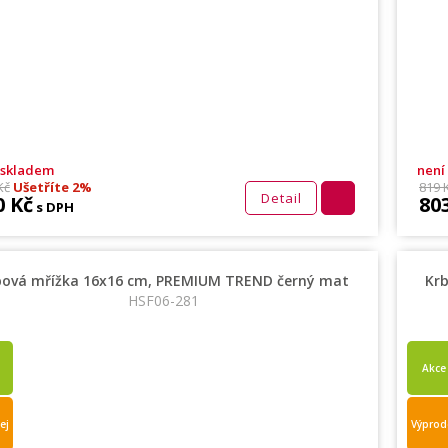
 skladem
není
Kč
Ušetříte 2%
819 
Detail
0 Kč
80
s DPH
bová mřížka 16x16 cm, PREMIUM TREND černý mat
Kr
HSF06-281
Akce
ej
Výprod