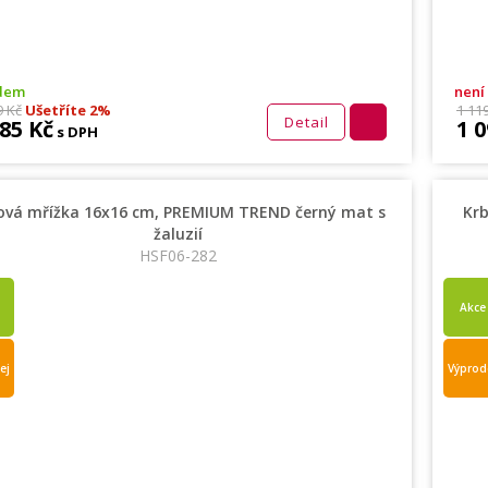
adem
není
9 Kč
Ušetříte 2%
1 11
Detail
185 Kč
1 0
s DPH
ová mřížka 16x16 cm, PREMIUM TREND černý mat s
Kr
žaluzií
HSF06-282
Akce
ej
Výprod