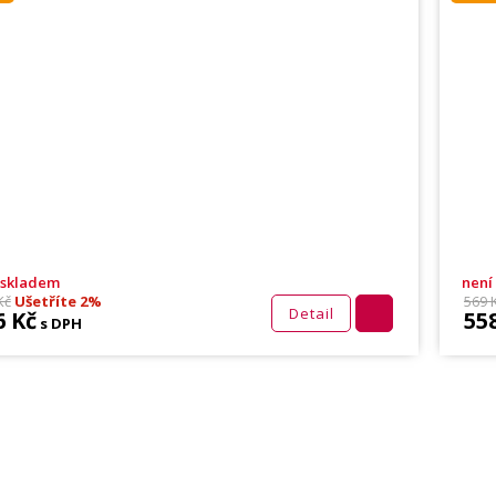
 skladem
není
Kč
Ušetříte 2%
569 
Detail
6 Kč
55
s DPH