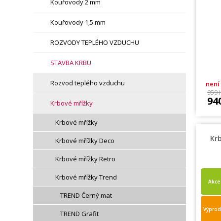
Kouřovody 2 mm
Kouřovody 1,5 mm
ROZVODY TEPLÉHO VZDUCHU
STAVBA KRBU
Rozvod teplého vzduchu
není
959 
94
Krbové mřížky
Krbové mřížky
Kr
Krbové mřížky Deco
Krbové mřížky Retro
Krbové mřížky Trend
Akce
TREND Černý mat
Výprod
TREND Grafit