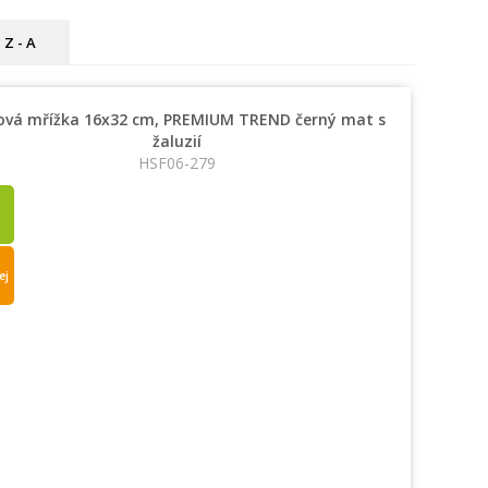
Z - A
ová mřížka 16x32 cm, PREMIUM TREND černý mat s
žaluzií
HSF06-279
ej