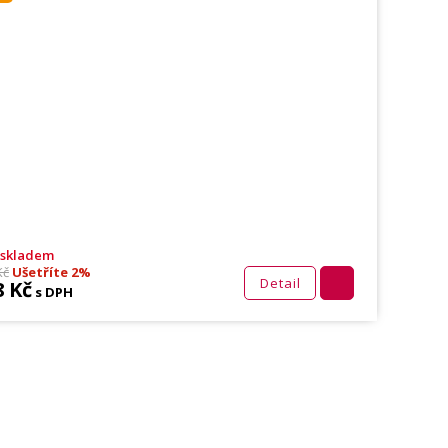
 skladem
Kč
Ušetříte 2%
Detail
8 Kč
s DPH