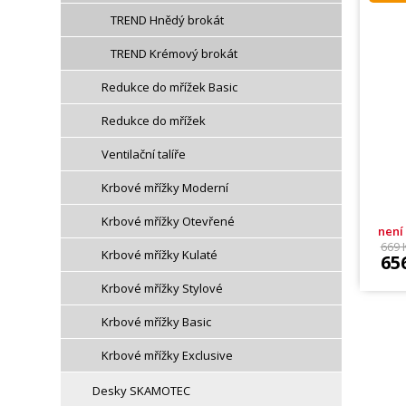
TREND Hnědý brokát
TREND Krémový brokát
Redukce do mřížek Basic
Redukce do mřížek
Ventilační talíře
Krbové mřížky Moderní
Krbové mřížky Otevřené
není
669 
Krbové mřížky Kulaté
65
Krbové mřížky Stylové
Krbové mřížky Basic
Krbové mřížky Exclusive
Desky SKAMOTEC