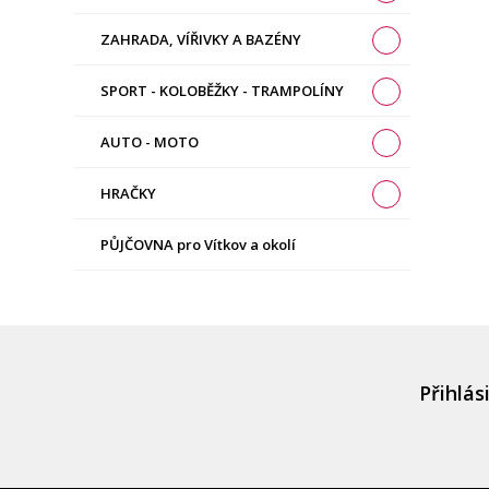
ZAHRADA, VÍŘIVKY A BAZÉNY
SPORT - KOLOBĚŽKY - TRAMPOLÍNY
AUTO - MOTO
HRAČKY
PŮJČOVNA pro Vítkov a okolí
Přihlás