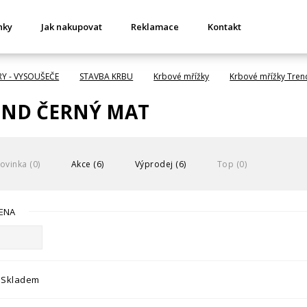
nky
Jak nakupovat
Reklamace
Kontakt
RY - VYSOUŠEČE
STAVBA KRBU
Krbové mřížky
Krbové mřížky Tren
END ČERNÝ MAT
ovinka (0)
Akce (6)
Výprodej (6)
Top (0)
ENA
Skladem