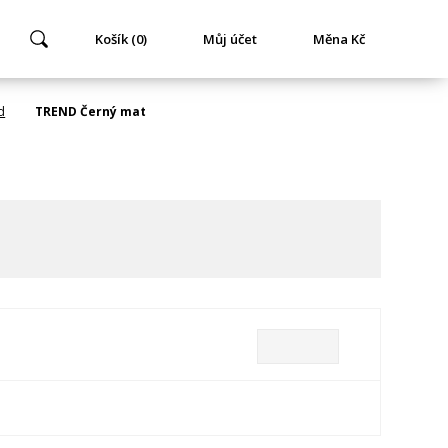
Košík (0)
Můj účet
Měna Kč
d
TREND Černý mat