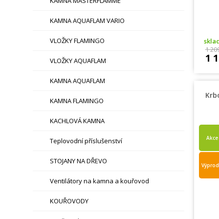
KAMNA MASTERFLAMME
KAMNA AQUAFLAM VARIO
VLOŽKY FLAMINGO
skl
1 20
1 
VLOŽKY AQUAFLAM
KAMNA AQUAFLAM
Krb
KAMNA FLAMINGO
KACHLOVÁ KAMNA
Akce
Teplovodní příslušenství
STOJANY NA DŘEVO
Výprod
Ventilátory na kamna a kouřovod
KOUŘOVODY