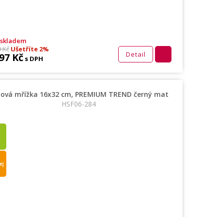
 skladem
9 Kč
Ušetříte 2%
Detail
97 Kč
s DPH
bová mřížka 16x32 cm, PREMIUM TREND černý mat
HSF06-284
ej