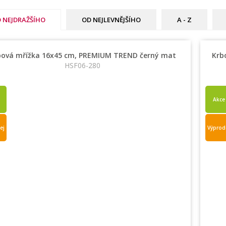
 NEJDRAŽŠÍHO
OD NEJLEVNĚJŠÍHO
A - Z
bová mřížka 16x45 cm, PREMIUM TREND černý mat
Krb
HSF06-280
Akce
ej
Výprod