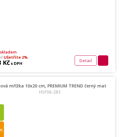
 skladem
Kč
Ušetříte 2%
Detail
3 Kč
s DPH
bová mřížka 10x20 cm, PREMIUM TREND černý mat
HSF06-283
ej