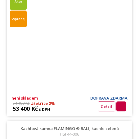
Akce
Výprodej
není skladem
DOPRAVA ZDARMA
Ušetříte 2%
54 490 Kč
Detail
53 400 Kč
s DPH
Kachlová kamna FLAMINGO ® BALI, kachle zelená
HSF44-006