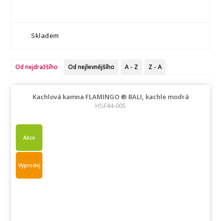
Skladem
Od nejdražšího
Od nejlevnějšího
A - Z
Z - A
Kachlová kamna FLAMINGO ® BALI, kachle modrá
HSF44-005
Akce
Výprodej