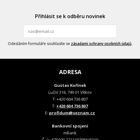
Přihlásit se k odběru novinek
Odesláním formuláře souhlasíte se
zásadami ochrany osobních údajů
.
ADRESA
Gustav Kořínek
Luční 316, 749 01 Vítkov
T: +420 604 736 807
T:
+420 604 736 807
E:
profidum@seznam.cz
Bankovní spojení
mBank
Č. ú.: 670100-2211107966/6210