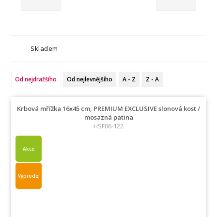
Skladem
Od nejdražšího
Od nejlevnějšího
A - Z
Z - A
Krbová mřížka 16x45 cm, PREMIUM EXCLUSIVE slonová kost /
mosazná patina
HSF06-122
Akce
Výprodej