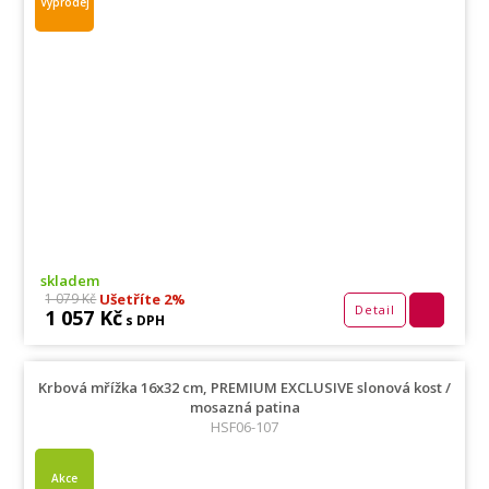
Výprodej
skladem
Ušetříte 2%
1 079 Kč
Detail
1 057 Kč
s DPH
Krbová mřížka 16x32 cm, PREMIUM EXCLUSIVE slonová kost /
mosazná patina
HSF06-107
Akce