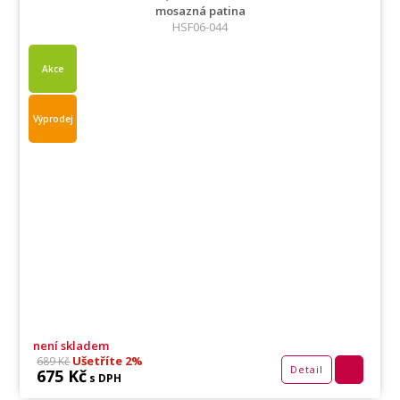
mosazná patina
HSF06-044
Akce
Výprodej
není skladem
Ušetříte 2%
689 Kč
Detail
675 Kč
s DPH