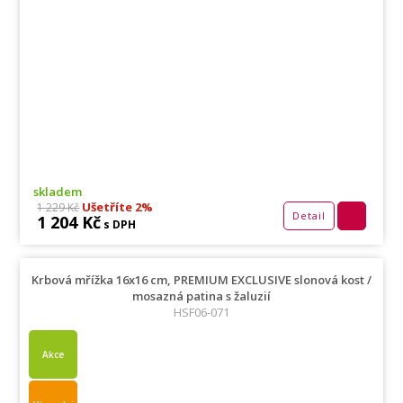
skladem
Ušetříte 2%
1 229 Kč
Detail
1 204 Kč
s DPH
Krbová mřížka 16x16 cm, PREMIUM EXCLUSIVE slonová kost /
mosazná patina s žaluzií
HSF06-071
Akce