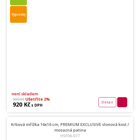
Výprodej
není skladem
Ušetříte 2%
939 Kč
Detail
920 Kč
s DPH
Krbová mřížka 16x16 cm, PREMIUM EXCLUSIVE slonová kost /
mosazná patina
HSF06-077