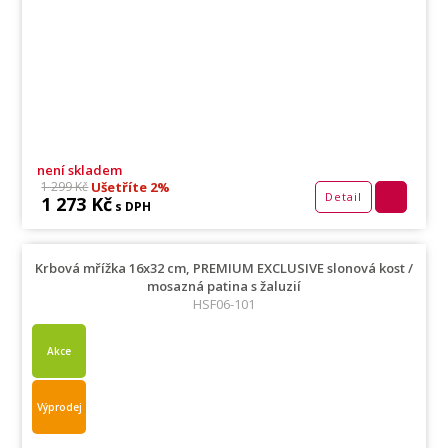
není skladem
Ušetříte 2%
1 299 Kč
Detail
1 273 Kč
s DPH
Krbová mřížka 16x32 cm, PREMIUM EXCLUSIVE slonová kost /
mosazná patina s žaluzií
HSF06-101
Akce
Výprodej