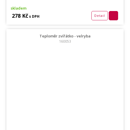
skladem
278 Kč
Detail
s DPH
Teploměr zvířátko - velryba
160053