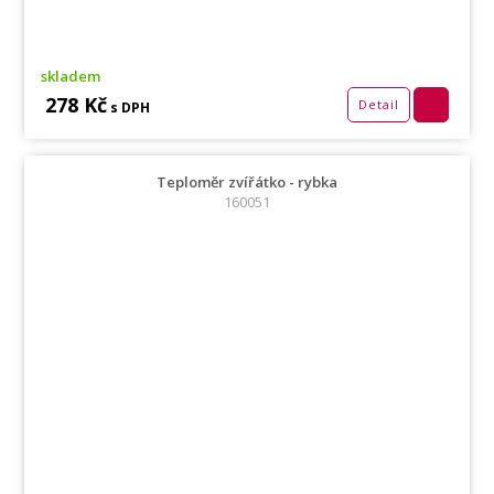
skladem
278 Kč
Detail
s DPH
Teploměr zvířátko - rybka
160051