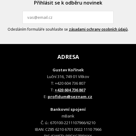
Přihlásit se k odběru novinek
Odesláním formuláře souhlasíte se
zásadami ochrany osobních údajů
.
ADRESA
Gustav Kořínek
Luční 316, 749 01 Vítkov
T: +420 604 736 807
T:
+420 604 736 807
E:
profidum@seznam.cz
Bankovní spojení
mBank
Č. ú.: 670100-2211107966/6210
IBAN: CZ85 6210 6701 0022 1110 7966