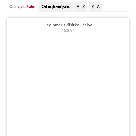
Od nejdražšího
Od nejlevnějšího
A - Z
Z - A
Teploměr zvířátko - želva
160054