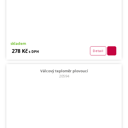
skladem
278 Kč
Detail
s DPH
Válcový teploměr plovoucí
20594