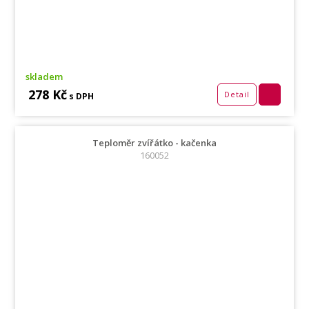
skladem
278 Kč
Detail
s DPH
Teploměr zvířátko - kačenka
160052