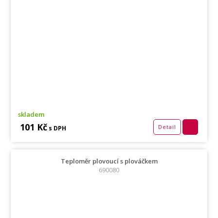
skladem
101 Kč
Detail
s DPH
Teploměr plovoucí s plováčkem
690080