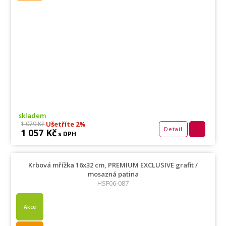
skladem
Ušetříte 2%
1 079 Kč
Detail
1 057 Kč
s DPH
Krbová mřížka 16x32 cm, PREMIUM EXCLUSIVE grafit /
mosazná patina
HSF06-087
Akce