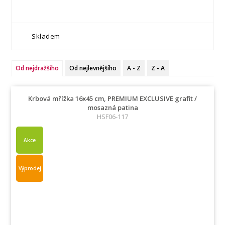
Skladem
Od nejdražšího
Od nejlevnějšího
A - Z
Z - A
Krbová mřížka 16x45 cm, PREMIUM EXCLUSIVE grafit /
mosazná patina
HSF06-117
Akce
Výprodej