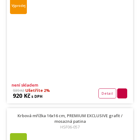
Výprodej
není skladem
Ušetříte 2%
939 Kč
Detail
920 Kč
s DPH
Krbová mřížka 16x16 cm, PREMIUM EXCLUSIVE grafit /
mosazná patina
HSF06-057