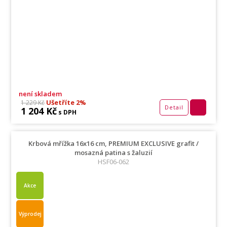
není skladem
Ušetříte 2%
1 229 Kč
Detail
1 204 Kč
s DPH
Krbová mřížka 16x16 cm, PREMIUM EXCLUSIVE grafit /
mosazná patina s žaluzií
HSF06-062
Akce
Výprodej