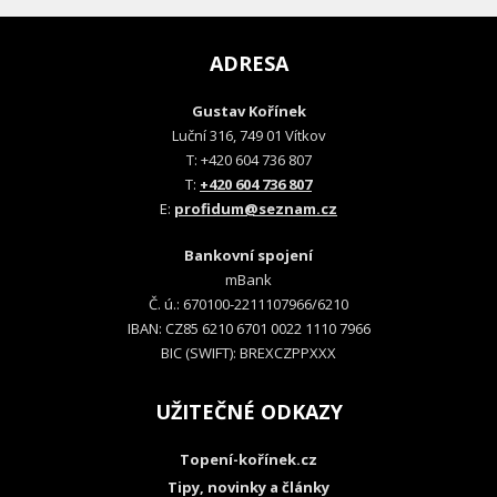
ADRESA
Gustav Kořínek
Luční 316, 749 01 Vítkov
T: +420 604 736 807
T:
+420 604 736 807
E:
profidum@seznam.cz
Bankovní spojení
mBank
Č. ú.: 670100-2211107966/6210
IBAN: CZ85 6210 6701 0022 1110 7966
BIC (SWIFT): BREXCZPPXXX
UŽITEČNÉ ODKAZY
Topení-kořínek.cz
Tipy, novinky a články