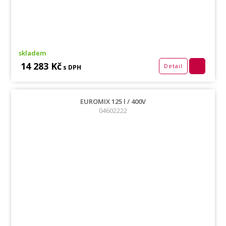
skladem
14 283 Kč
Detail
s DPH
EUROMIX 125 l / 400V
04602222