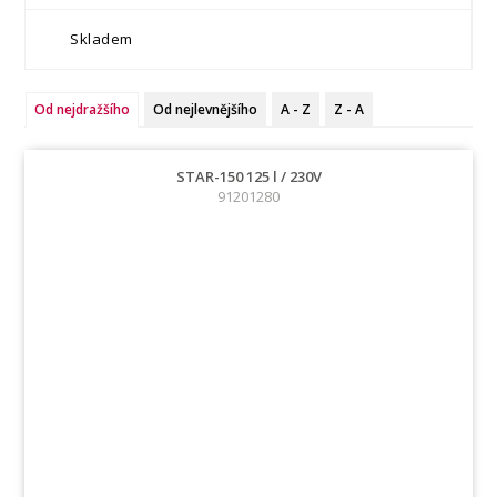
Skladem
Od nejdražšího
Od nejlevnějšího
A - Z
Z - A
STAR-150 125 l / 230V
91201280