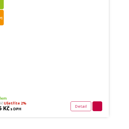
ej
adem
Kč
Ušetříte 2%
Detail
6 Kč
s DPH