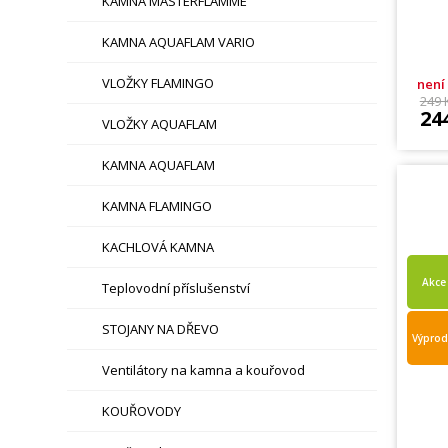
KAMNA MASTERFLAMME
KAMNA AQUAFLAM VARIO
VLOŽKY FLAMINGO
není
249 
24
VLOŽKY AQUAFLAM
KAMNA AQUAFLAM
KAMNA FLAMINGO
KACHLOVÁ KAMNA
Akce
Teplovodní příslušenství
STOJANY NA DŘEVO
Výprod
Ventilátory na kamna a kouřovod
KOUŘOVODY