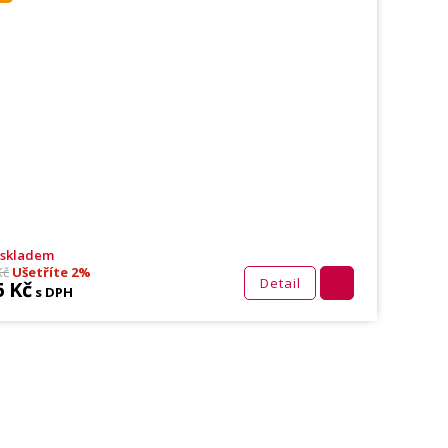
 skladem
Kč
Ušetříte 2%
Detail
6 Kč
s DPH