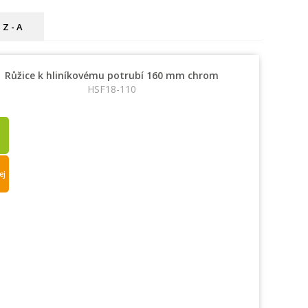
Z - A
Růžice k hliníkovému potrubí 160 mm chrom
HSF18-110
ej