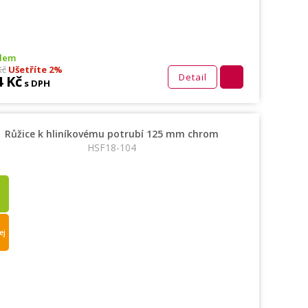
dem
Kč
Ušetříte 2%
Detail
4 Kč
s DPH
Růžice k hliníkovému potrubí 125 mm chrom
HSF18-104
ej