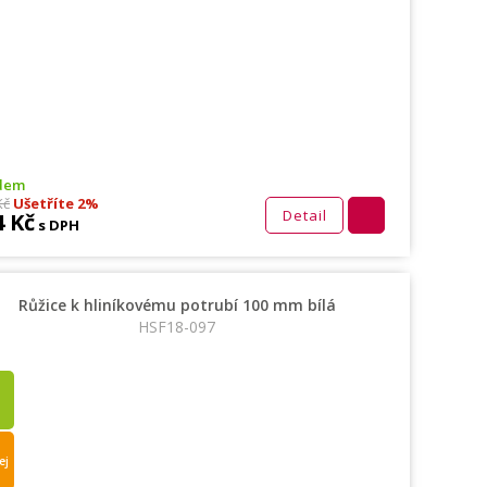
dem
Kč
Ušetříte 2%
Detail
4 Kč
s DPH
Růžice k hliníkovému potrubí 100 mm bílá
HSF18-097
ej