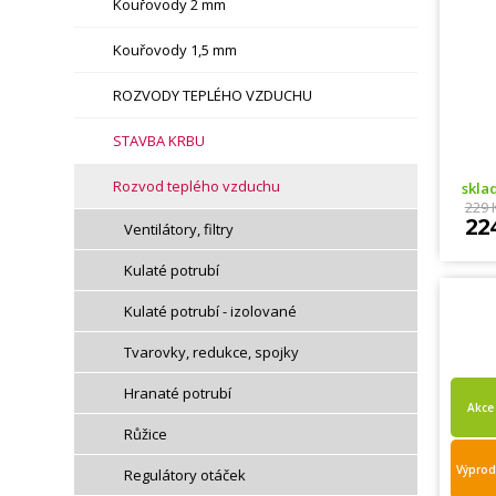
Kouřovody 2 mm
Kouřovody 1,5 mm
ROZVODY TEPLÉHO VZDUCHU
STAVBA KRBU
Rozvod teplého vzduchu
skl
229 
22
Ventilátory, filtry
Kulaté potrubí
Kulaté potrubí - izolované
Tvarovky, redukce, spojky
Hranaté potrubí
Akce
Růžice
Výprod
Regulátory otáček