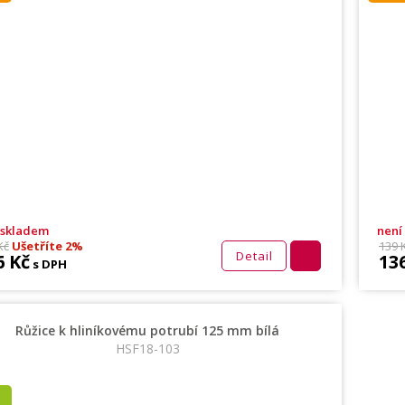
 skladem
není
Kč
Ušetříte 2%
139 
Detail
6 Kč
13
s DPH
Růžice k hliníkovému potrubí 125 mm bílá
HSF18-103