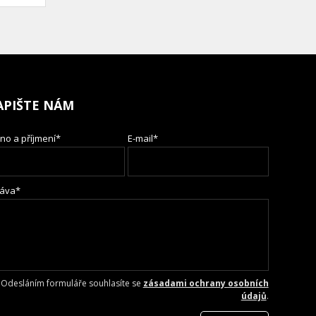
APIŠTE NÁM
no a příjmení*
E-mail*
áva*
Odesláním formuláře souhlasíte se
zásadami ochrany osobních
údajů
.