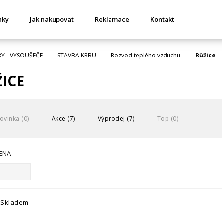
nky
Jak nakupovat
Reklamace
Kontakt
RY - VYSOUŠEČE
STAVBA KRBU
Rozvod teplého vzduchu
Růžice
ICE
ovinka (0)
Akce (7)
Výprodej (7)
Top (0)
ENA
Skladem