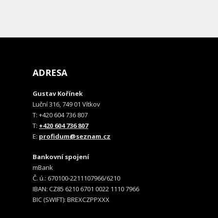
ADRESA
Gustav Kořínek
Luční 316, 749 01 Vítkov
T: +420 604 736 807
T:
+420 604 736 807
E:
profidum@seznam.cz
Bankovní spojení
mBank
Č. ú.: 670100-2211107966/6210
IBAN: CZ85 6210 6701 0022 1110 7966
BIC (SWIFT): BREXCZPPXXX