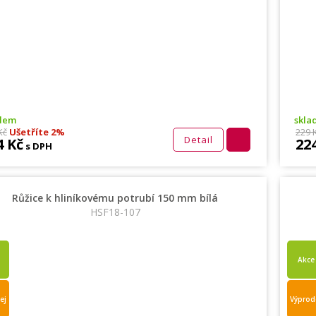
adem
skla
Kč
Ušetříte 2%
229 
Detail
4 Kč
22
s DPH
Růžice k hliníkovému potrubí 150 mm bílá
HSF18-107
Akce
ej
Výprod