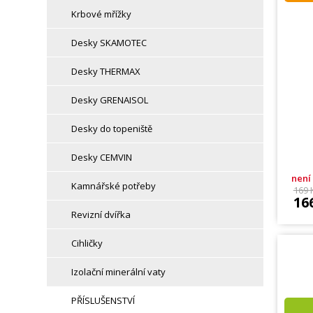
Krbové mřížky
Desky SKAMOTEC
Desky THERMAX
Desky GRENAISOL
Desky do topeniště
Desky CEMVIN
není
Kamnářské potřeby
169 
16
Revizní dvířka
Cihličky
Izolační minerální vaty
PŘÍSLUŠENSTVÍ