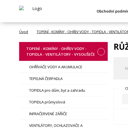
Obchodní podmí
Úvod
TOPENÍ - KOMÍNY - OHŘEV VODY - TOPIDLA - VENTILÁTO
RŮŽ
TOPENÍ - KOMÍNY - OHŘEV VODY -
TOPIDLA - VENTILÁTORY - VYSOUŠEČE
OHŘÍVAČE VODY A AKUMULACE
N
TEPELNÁ ČERPADLA
C
TOPIDLA pro dům, byt a zahradu
TOPIDLA průmyslová
INFRAČERVENÉ ZÁŘIČE
VENTILÁTORY, OCHLAZOVAČE A