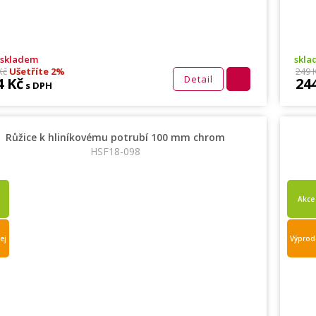
 skladem
skla
Kč
Ušetříte 2%
249 
Detail
4 Kč
24
s DPH
Růžice k hliníkovému potrubí 100 mm chrom
HSF18-098
Akce
ej
Výprod