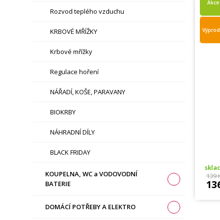
Akce
Rozvod teplého vzduchu
Výprod
KRBOVÉ MŘÍŽKY
Krbové mřížky
Regulace hoření
NÁŘADÍ, KOŠE, PARAVANY
BIOKRBY
NÁHRADNÍ DÍLY
BLACK FRIDAY
skl
KOUPELNA, WC a VODOVODNÍ
139 
13
BATERIE
DOMÁCÍ POTŘEBY A ELEKTRO