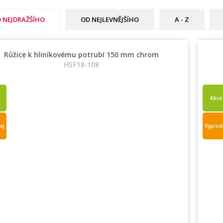
 NEJDRAŽŠÍHO
OD NEJLEVNĚJŠÍHO
A - Z
Růžice k hliníkovému potrubí 150 mm chrom
HSF18-108
Akce
ej
Výprod