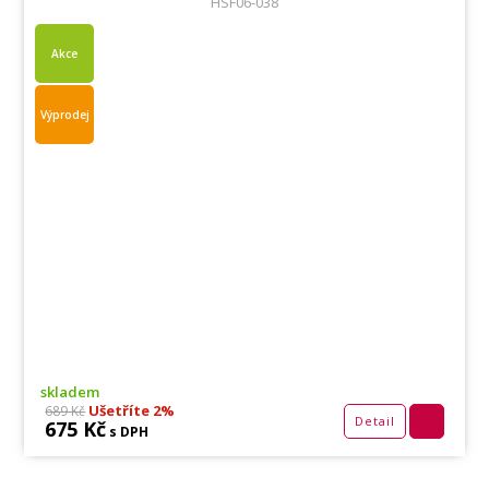
HSF06-038
Akce
Výprodej
skladem
Ušetříte 2%
689 Kč
Detail
675 Kč
s DPH