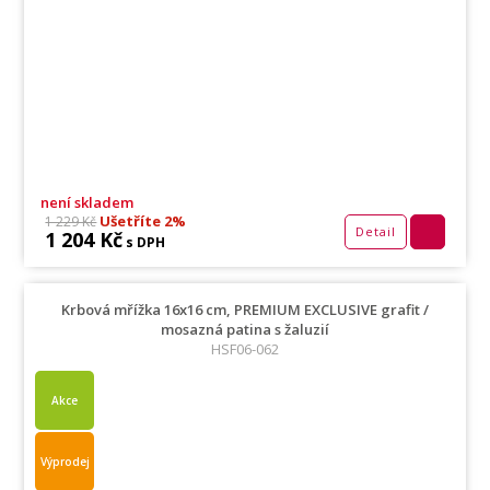
není skladem
Ušetříte 2%
1 229 Kč
Detail
1 204 Kč
s DPH
Krbová mřížka 16x16 cm, PREMIUM EXCLUSIVE grafit /
mosazná patina s žaluzií
HSF06-062
Akce
Výprodej