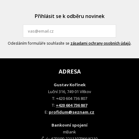
Přihlásit se k odběru novinek
Odesláním formuláře souhlasíte se
zásadami ochrany osobních údajů
.
ADRESA
Gustav Kořínek
Luční 316, 749 01 Vítkov
T: +420 604 736 807
T:
+420 604 736 807
E:
profidum@seznam.cz
Bankovní spojení
mBank
Č. ú.: 670100-2211107966/6210