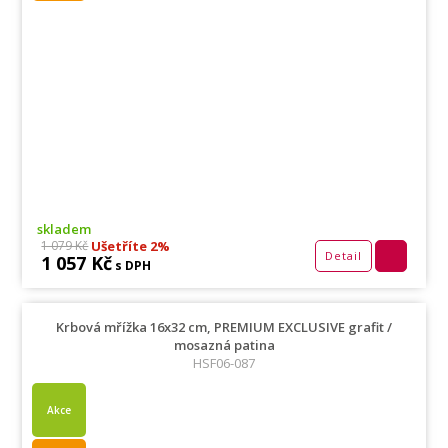
skladem
Ušetříte 2%
1 079 Kč
Detail
1 057 Kč
s DPH
Krbová mřížka 16x32 cm, PREMIUM EXCLUSIVE grafit /
mosazná patina
HSF06-087
Akce