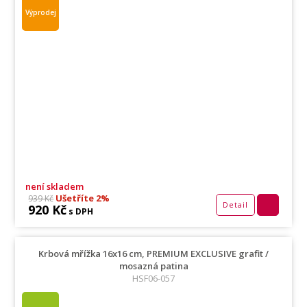
Výprodej
není skladem
Ušetříte 2%
939 Kč
Detail
920 Kč
s DPH
Krbová mřížka 16x16 cm, PREMIUM EXCLUSIVE grafit /
mosazná patina
HSF06-057