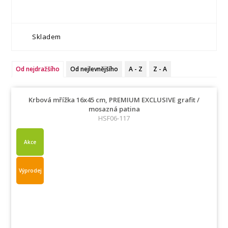
Skladem
Od nejdražšího
Od nejlevnějšího
A - Z
Z - A
Krbová mřížka 16x45 cm, PREMIUM EXCLUSIVE grafit /
mosazná patina
HSF06-117
Akce
Výprodej