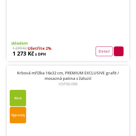
skladem
Ušetříte 2%
1 299 Kč
Detail
1 273 Kč
s DPH
Krbová mřížka 16x32 cm, PREMIUM EXCLUSIVE grafit /
mosazná patina s žaluzií
HSF06-096
Akce
Výprodej