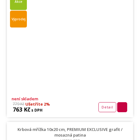
Akce
Výprodej
není skladem
Ušetříte 2%
779 Kč
Detail
763 Kč
s DPH
Krbová mřížka 10x20 cm, PREMIUM EXCLUSIVE grafit /
mosazná patina