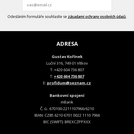
Odesláním formuláře souhlasíte se
zásadami ochrany osobních údajů
.
ADRESA
Gustav Kořínek
Luční 316, 749 01 Vítkov
T: +420 604 736 807
T:
+420 604 736 807
E:
profidum@seznam.cz
Bankovní spojení
mBank
Č. ú.: 670100-2211107966/6210
IBAN: CZ85 6210 6701 0022 1110 7966
BIC (SWIFT): BREXCZPPXXX