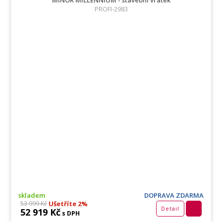
MINOR MILLENNIUM - stavební vrátek
PROFI-2983
skladem
DOPRAVA ZDARMA
Ušetříte 2%
53 999 Kč
Detail
52 919 Kč
s DPH