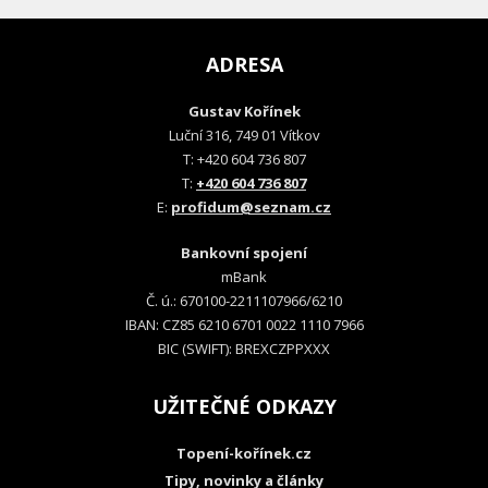
ADRESA
Gustav Kořínek
Luční 316, 749 01 Vítkov
T: +420 604 736 807
T:
+420 604 736 807
E:
profidum@seznam.cz
Bankovní spojení
mBank
Č. ú.: 670100-2211107966/6210
IBAN: CZ85 6210 6701 0022 1110 7966
BIC (SWIFT): BREXCZPPXXX
UŽITEČNÉ ODKAZY
Topení-kořínek.cz
Tipy, novinky a články