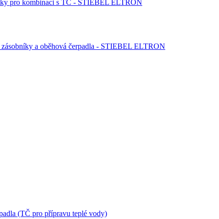
sobníky pro kombinaci s TČ - STIEBEL ELTRON
kum. zásobníky a oběhová čerpadla - STIEBEL ELTRON
padla (TČ pro přípravu teplé vody)