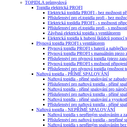
TOPIDLA průmyslová
Topidla elektrická PROFI
Elektrická topildla PROFI - bez možnosti př
Příslušenství pro el.topidla profi - bez možno
Elektrická topildla PROFI - s možnosti připo
Příslušenství pro el.topidla profi - s možnost
Závěsná elektrická topidla s ventilátorem
Elektrická topidla k hubení škůdců pomocí t
Plynová topidla PROFI s ventilátorem
Plynová topidla PROFI s baterií a nabíječko
Plynová topidla PROFI s manuálním piezo 
Příslušenství pro plynová topidla (piezo zapa
Plynová topidla PROFI s možností připojení 
Příslušenství pro plynová topidla (možnost t
Naftová topidla - PŘÍMÉ SPALOVÁNÍ
Naftová topidla - přímé spalování se zabu
Příslušenství pro naftová topidla - přímé spa
Naftová topidla - přímé spalování pro nároč
Příslušenství pro naftová topidla - přímé spa
Naftová topidla - přímé spalování a vysokot
Příslušenství pro naftová topidla - přímé sp
Naftová topidla - NEPŘÍMÉ SPALOVÁNÍ
Naftová topidla s nepřímým spalováním a z
Příslušenství pro naftová topidla - nepřímé
Naftová topidla s nepřímým spalováním be