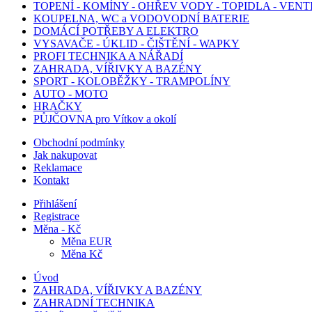
TOPENÍ - KOMÍNY - OHŘEV VODY - TOPIDLA - VEN
KOUPELNA, WC a VODOVODNÍ BATERIE
DOMÁCÍ POTŘEBY A ELEKTRO
VYSAVAČE - ÚKLID - ČIŠTĚNÍ - WAPKY
PROFI TECHNIKA A NÁŘADÍ
ZAHRADA, VÍŘIVKY A BAZÉNY
SPORT - KOLOBĚŽKY - TRAMPOLÍNY
AUTO - MOTO
HRAČKY
PŮJČOVNA pro Vítkov a okolí
Obchodní podmínky
Jak nakupovat
Reklamace
Kontakt
Přihlášení
Registrace
Měna - Kč
Měna EUR
Měna Kč
Úvod
ZAHRADA, VÍŘIVKY A BAZÉNY
ZAHRADNÍ TECHNIKA