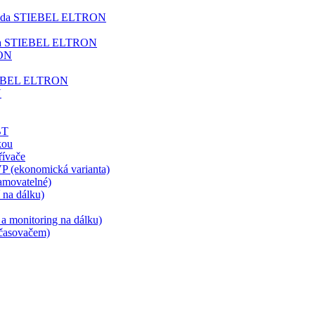
 - voda STIEBEL ELTRON
 voda STIEBEL ELTRON
RON
STIEBEL ELTRON
N
BT
kou
ívače
P (ekonomická varianta)
movatelné)
na dálku)
a monitoring na dálku)
časovačem)