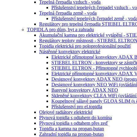
Tepelná čerpadla vzduch - voda
Příslušenství tepelných čerpadel vzduch
Tepelná čerpadla země - voda
Příslušenství tepelných čerpadel země -
Regulátory pro tepelná čerpadla STIEBEL ELT
TOPIDLA pro dům, byt a zahradu
Akumulační kamna pro elektrické vytápění - 
Regulátory teploty místnosti - STIEBEL ELTRO
Topidla elektrická pro poloprofesionální použití
Nástěnné konvektory elektrické
Elektrické přímotopné konvektory ADAX 
STIEBEL ELTRON - konvektory se zástrč
STIEBEL ELTRON - Přímotopné rychloohř
Elektrické přímotopné konvektory ADAX V
Designové konvektory ADAX NEO (progra
Designové konvektory NEO WiFi (ovládání 
Barevné konvektory ADAX NEO
Skleněné konvektory CLEA WiFi (ovládání 
Koupelnové sálavé panely GLOA SLIM (s 
Příslušenství pro el.topidla
Olejové radiátory elektrické
Plynová topidla s odtahem do komína
Plynová topidla s odtahem přes zeď
Topidla a kamna na propan-butan
Zahradní topidla na propan-butan