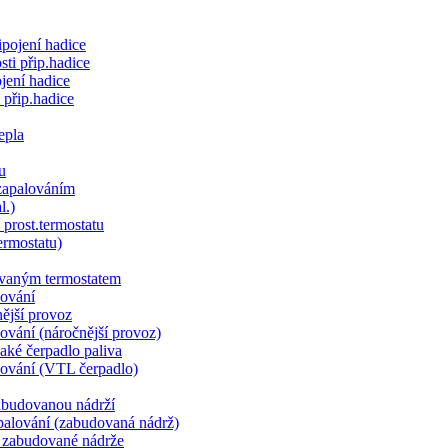
ipojení hadice
sti přip.hadice
jení hadice
i přip.hadice
epla
u
zapalováním
l.)
prost.termostatu
ermostatu)
dovaným termostatem
lování
nější provoz
lování (náročnější provoz)
laké čerpadlo paliva
alování (VTL čerpadlo)
abudovanou nádrží
 spalování (zabudovaná nádrž)
z zabudované nádrže