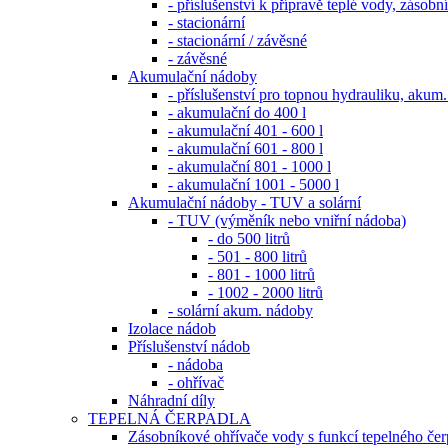
- příslušenství k přípravě teplé vody, zá
- stacionární
- stacionární / závěsné
- závěsné
Akumulační nádoby
- příslušenství pro topnou hydrauliku, a
- akumulační do 400 l
- akumulační 401 - 600 l
- akumulační 601 - 800 l
- akumulační 801 - 1000 l
- akumulační 1001 - 5000 l
Akumulační nádoby - TUV a solární
- TUV (výměník nebo vniřní nádoba)
- do 500 litrů
- 501 - 800 litrů
- 801 - 1000 litrů
- 1002 - 2000 litrů
- solární akum. nádoby
Izolace nádob
Příslušenství nádob
- nádoba
- ohřívač
Náhradní díly
TEPELNÁ ČERPADLA
Zásobníkové ohřívače vody s funkcí tepelného čer