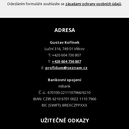
Odesláním formuláře souhlasíte se
zásadami ochrany osobních údajů
.
ADRESA
Gustav Kořínek
Luční 316, 749 01 Vítkov
T: +420 604 736 807
T:
+420 604 736 807
E:
profidum@seznam.cz
Bankovní spojení
mBank
Č. ú.: 670100-2211107966/6210
IBAN: CZ85 6210 6701 0022 1110 7966
BIC (SWIFT): BREXCZPPXXX
UŽITEČNÉ ODKAZY