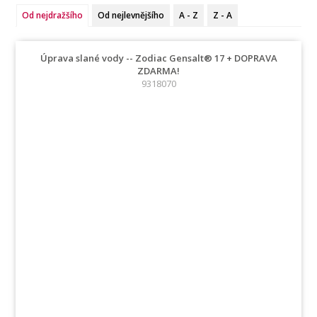
Od nejdražšího
Od nejlevnějšího
A - Z
Z - A
Úprava slané vody -- Zodiac Gensalt® 17 + DOPRAVA
ZDARMA!
9318070