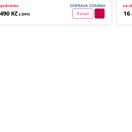
bjednávku
DOPRAVA ZDARMA
na o
 490 Kč
16
Detail
s DPH