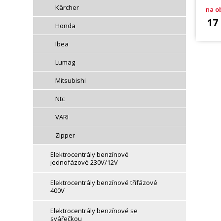
Kärcher
na o
17
Honda
Ibea
Lumag
Mitsubishi
Ntc
VARI
Zipper
Elektrocentrály benzínové
jednofázové 230V/12V
Elektrocentrály benzínové třifázové
400V
Elektrocentrály benzínové se
svářečkou