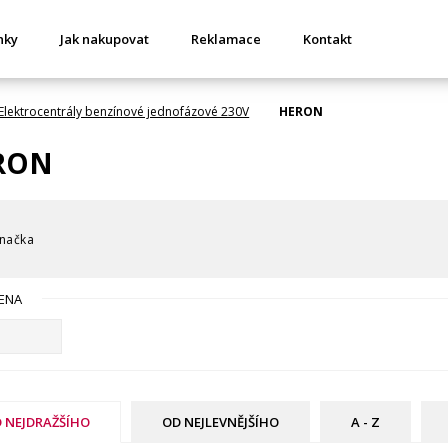
nky
Jak nakupovat
Reklamace
Kontakt
Elektrocentrály benzínové jednofázové 230V
HERON
RON
načka
ENA
 NEJDRAŽŠÍHO
OD NEJLEVNĚJŠÍHO
A - Z