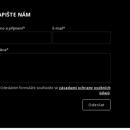
APIŠTE NÁM
no a příjmení*
E-mail*
áva*
Odesláním formuláře souhlasíte se
zásadami ochrany osobních
údajů
.
Odeslat