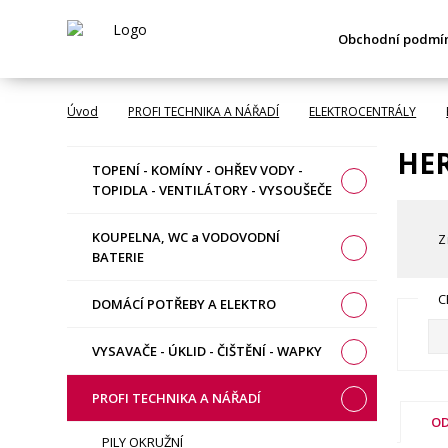
Obchodní podmí
Úvod
PROFI TECHNIKA A NÁŘADÍ
ELEKTROCENTRÁLY
HE
TOPENÍ - KOMÍNY - OHŘEV VODY -
TOPIDLA - VENTILÁTORY - VYSOUŠEČE
KOUPELNA, WC a VODOVODNÍ
Z
BATERIE
C
DOMÁCÍ POTŘEBY A ELEKTRO
VYSAVAČE - ÚKLID - ČIŠTĚNÍ - WAPKY
PROFI TECHNIKA A NÁŘADÍ
OD
PILY OKRUŽNÍ