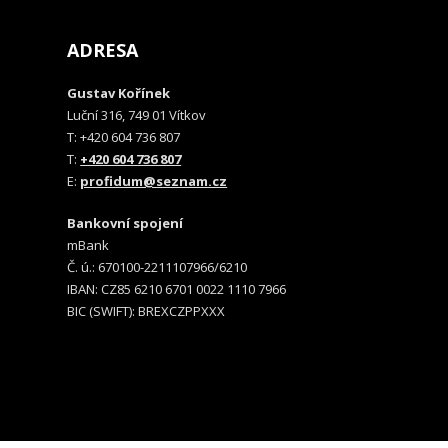
ADRESA
Gustav Kořínek
Luční 316, 749 01 Vítkov
T: +420 604 736 807
T:
+420 604 736 807
E:
profidum@seznam.cz
Bankovní spojení
mBank
Č. ú.: 670100-2211107966/6210
IBAN: CZ85 6210 6701 0022 1110 7966
BIC (SWIFT): BREXCZPPXXX