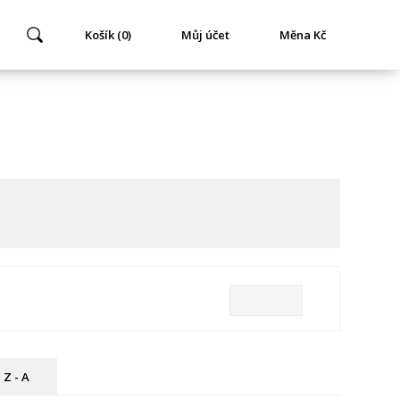
Košík (0)
Můj účet
Měna Kč
Z - A