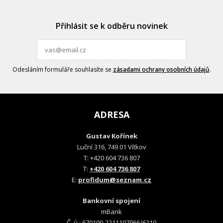
Přihlásit se k odběru novinek
Odesláním formuláře souhlasíte se
zásadami ochrany osobních údajů
.
ADRESA
Gustav Kořínek
Luční 316, 749 01 Vítkov
T: +420 604 736 807
T:
+420 604 736 807
E:
profidum@seznam.cz
Bankovní spojení
mBank
Č. ú.: 670100-2211107966/6210