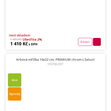
není skladem
Ušetříte 2%
1 439 Kč
Detail
1 410 Kč
s DPH
Krbová mřížka 16x32 cm, PREMIUM chrom s žaluzií
HSF06-097
Akce
Výprodej