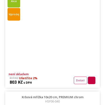
Akce
Výprodej
není skladem
Ušetříte 2%
819 Kč
Detail
803 Kč
s DPH
Krbová mřížka 10x20 cm, PREMIUM chrom
HSF06-040