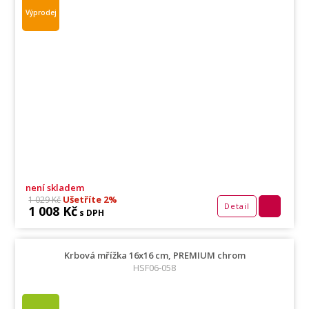
Výprodej
není skladem
Ušetříte 2%
1 029 Kč
Detail
1 008 Kč
s DPH
Krbová mřížka 16x16 cm, PREMIUM chrom
HSF06-058