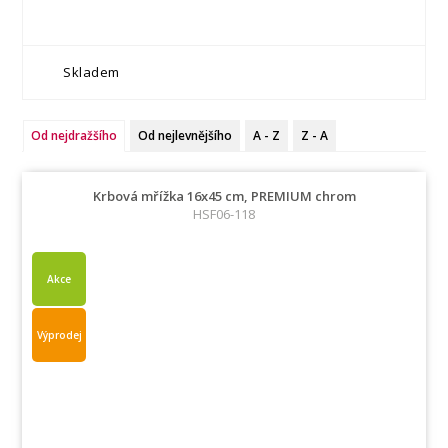
Skladem
Od nejdražšího
Od nejlevnějšího
A - Z
Z - A
Krbová mřížka 16x45 cm, PREMIUM chrom
HSF06-118
Akce
Výprodej