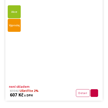
Akce
Výprodej
není skladem
Ušetříte 2%
619 Kč
Detail
607 Kč
s DPH