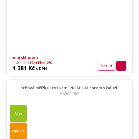
není skladem
Ušetříte 2%
1 409 Kč
Detail
1 381 Kč
s DPH
Krbová mřížka 16x16 cm, PREMIUM chrom s žaluzií
HSF06-067
Akce
Výprodej