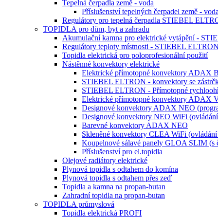
Tepelná čerpadla země - voda
Příslušenství tepelných čerpadel země -
Regulátory pro tepelná čerpadla STIEBEL ELT
TOPIDLA pro dům, byt a zahradu
Akumulační kamna pro elektrické vytápění - 
Regulátory teploty místnosti - STIEBEL ELTRO
Topidla elektrická pro poloprofesionální použití
Nástěnné konvektory elektrické
Elektrické přímotopné konvektory ADAX 
STIEBEL ELTRON - konvektory se zástrč
STIEBEL ELTRON - Přímotopné rychloohř
Elektrické přímotopné konvektory ADAX V
Designové konvektory ADAX NEO (progra
Designové konvektory NEO WiFi (ovládání 
Barevné konvektory ADAX NEO
Skleněné konvektory CLEA WiFi (ovládání 
Koupelnové sálavé panely GLOA SLIM (s 
Příslušenství pro el.topidla
Olejové radiátory elektrické
Plynová topidla s odtahem do komína
Plynová topidla s odtahem přes zeď
Topidla a kamna na propan-butan
Zahradní topidla na propan-butan
TOPIDLA průmyslová
Topidla elektrická PROFI