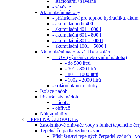
- stacionární / závěsné
- závěsné
Akumulační nádoby
- příslušenství pro topnou hydrauliku, a
- akumulační do 400 l
- akumulační 401 - 600 l
- akumulační 601 - 800 l
- akumulační 801 - 1000 l
- akumulační 1001 - 5000 l
Akumulační nádoby - TUV a solární
- TUV (výměník nebo vniřní nádoba)
- do 500 litrů
- 501 - 800 litrů
- 801 - 1000 litrů
- 1002 - 2000 litrů
- solární akum. nádoby
Izolace nádob
Příslušenství nádob
- nádoba
- ohřívač
Náhradní díly
TEPELNÁ ČERPADLA
Zásobníkové ohřívače vody s funkcí tepelného čer
Tepelná čerpadla vzduch - voda
Příslušenství tepelných čerpadel vzduch