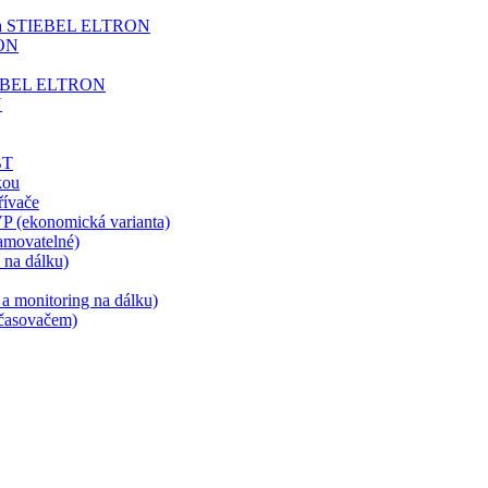
 voda STIEBEL ELTRON
RON
STIEBEL ELTRON
N
BT
kou
ívače
P (ekonomická varianta)
movatelné)
na dálku)
a monitoring na dálku)
časovačem)