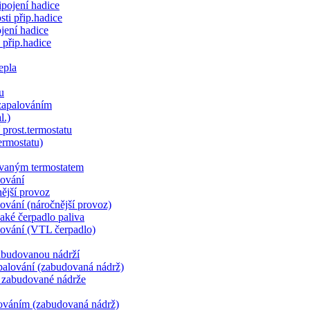
ipojení hadice
sti přip.hadice
jení hadice
i přip.hadice
epla
u
zapalováním
l.)
prost.termostatu
ermostatu)
dovaným termostatem
lování
nější provoz
lování (náročnější provoz)
laké čerpadlo paliva
alování (VTL čerpadlo)
abudovanou nádrží
 spalování (zabudovaná nádrž)
z zabudované nádrže
lováním (zabudovaná nádrž)