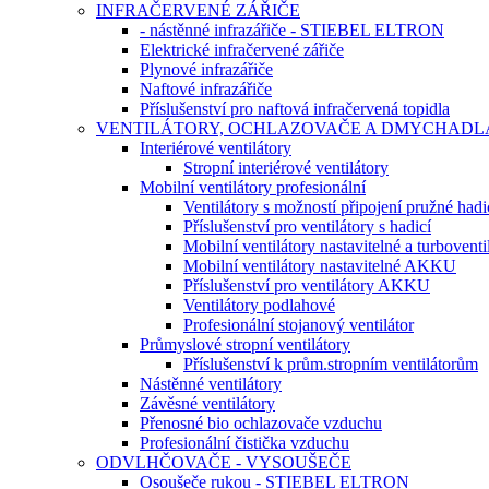
INFRAČERVENÉ ZÁŘIČE
- nástěnné infrazářiče - STIEBEL ELTRON
Elektrické infračervené zářiče
Plynové infrazářiče
Naftové infrazářiče
Příslušenství pro naftová infračervená topidla
VENTILÁTORY, OCHLAZOVAČE A DMYCHADL
Interiérové ventilátory
Stropní interiérové ventilátory
Mobilní ventilátory profesionální
Ventilátory s možností připojení pružné hadi
Příslušenství pro ventilátory s hadicí
Mobilní ventilátory nastavitelné a turboventi
Mobilní ventilátory nastavitelné AKKU
Příslušenství pro ventilátory AKKU
Ventilátory podlahové
Profesionální stojanový ventilátor
Průmyslové stropní ventilátory
Příslušenství k prům.stropním ventilátorům
Nástěnné ventilátory
Závěsné ventilátory
Přenosné bio ochlazovače vzduchu
Profesionální čistička vzduchu
ODVLHČOVAČE - VYSOUŠEČE
Osoušeče rukou - STIEBEL ELTRON