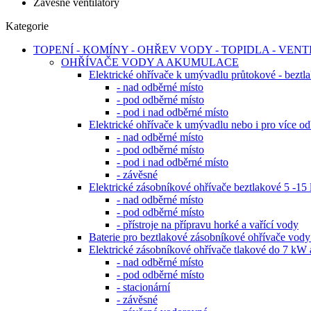
Závěsné ventilátory
Kategorie
TOPENÍ - KOMÍNY - OHŘEV VODY - TOPIDLA - VEN
OHŘÍVAČE VODY A AKUMULACE
Elektrické ohřívače k umývadlu průtokové - bezt
- nad odběrné místo
- pod odběrné místo
- pod i nad odběrné místo
Elektrické ohřívače k umývadlu nebo i pro více o
- nad odběrné místo
- pod odběrné místo
- pod i nad odběrné místo
- závěsné
Elektrické zásobníkové ohřívače beztlakové 5 -15 l
- nad odběrné místo
- pod odběrné místo
- přístroje na přípravu horké a vařící vody
Baterie pro beztlakové zásobníkové ohřívače 
Elektrické zásobníkové ohřívače tlakové do 7 kW a
- nad odběrné místo
- pod odběrné místo
- stacionární
- závěsné