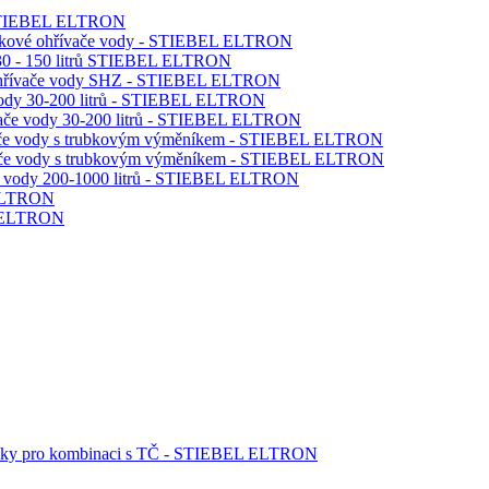
rů STIEBEL ELTRON
obníkové ohřívače vody - STIEBEL ELTRON
y 30 - 150 litrů STIEBEL ELTRON
é ohřívače vody SHZ - STIEBEL ELTRON
e vody 30-200 litrů - STIEBEL ELTRON
ívače vody 30-200 litrů - STIEBEL ELTRON
ívače vody s trubkovým výměníkem - STIEBEL ELTRON
ívače vody s trubkovým výměníkem - STIEBEL ELTRON
vače vody 200-1000 litrů - STIEBEL ELTRON
L ELTRON
EL ELTRON
sobníky pro kombinaci s TČ - STIEBEL ELTRON