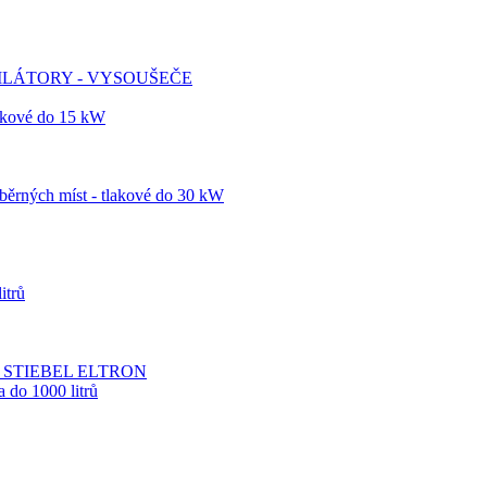
TILÁTORY - VYSOUŠEČE
lakové do 15 kW
dběrných míst - tlakové do 30 kW
itrů
vody STIEBEL ELTRON
 do 1000 litrů