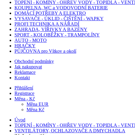
TOPENÍ - KOMÍNY - OHŘEV VODY - TOPIDLA - VEN
KOUPELNA, WC a VODOVODNÍ BATERIE
DOMÁCÍ POTŘEBY A ELEKTRO
VYSAVAČE - ÚKLID - ČIŠTĚNÍ - WAPKY
PROFI TECHNIKA A NÁŘADÍ
ZAHRADA, VÍŘIVKY A BAZÉNY
SPORT - KOLOBĚŽKY - TRAMPOLÍNY
AUTO - MOTO
HRAČKY
PŮJČOVNA pro Vítkov a okolí
Obchodní podmínky
Jak nakupovat
Reklamace
Kontakt
Přihlášení
Registrace
Měna - Kč
Měna EUR
Měna Kč
Úvod
TOPENÍ - KOMÍNY - OHŘEV VODY - TOPIDLA - VEN
VENTILÁTORY, OCHLAZOVAČE A DMYCHADLA