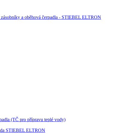
kum. zásobníky a oběhová čerpadla - STIEBEL ELTRON
padla (TČ pro přípravu teplé vody)
 - voda STIEBEL ELTRON