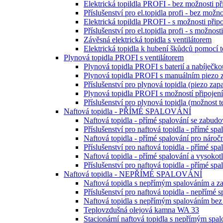
Elektrická topildla PROFI - bez možnosti př
Příslušenství pro el.topidla profi - bez možno
Elektrická topildla PROFI - s možnosti připo
Příslušenství pro el.topidla profi - s možnost
Závěsná elektrická topidla s ventilátorem
Elektrická topidla k hubení škůdců pomocí t
Plynová topidla PROFI s ventilátorem
Plynová topidla PROFI s baterií a nabíječko
Plynová topidla PROFI s manuálním piezo 
Příslušenství pro plynová topidla (piezo zapa
Plynová topidla PROFI s možností připojení 
Příslušenství pro plynová topidla (možnost t
Naftová topidla - PŘÍMÉ SPALOVÁNÍ
Naftová topidla - přímé spalování se zabu
Příslušenství pro naftová topidla - přímé spa
Naftová topidla - přímé spalování pro nároč
Příslušenství pro naftová topidla - přímé spa
Naftová topidla - přímé spalování a vysokot
Příslušenství pro naftová topidla - přímé sp
Naftová topidla - NEPŘÍMÉ SPALOVÁNÍ
Naftová topidla s nepřímým spalováním a z
Příslušenství pro naftová topidla - nepřímé
Naftová topidla s nepřímým spalováním be
Teplovzdušná olejová kamna WA 33
Stacionární naftová topidla s nepřímým spa