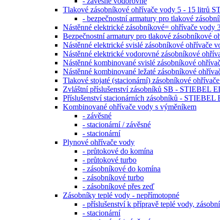
- závěsné vodorovné
Tlakové zásobníkové ohřívače vody 5 - 15 lit
- bezpečnostní armatury pro tlakové zás
Nástěnné elektrické zásobníkové= ohřívače vod
Bezpečnostní armatury pro tlakové zásobníkov
Nástěnné elektrické svislé zásobníkové ohřívač
Nástěnné elektrické vodorovné zásobníkové ohř
Nástěnné kombinované svislé zásobníkové ohř
Nástěnné kombinované ležaté zásobníkové ohř
Tlakové stojaté (stacionární) zásobníkové ohří
Zvláštní příslušenství zásobníků SB - STIEBE
Příslušenství stacionárních zásobníků - STIEB
Kombinované ohřívače vody s výměníkem
- závěsné
- stacionární / závěsné
- stacionární
Plynové ohřívače vody
- průtokové do komína
- průtokové turbo
- zásobníkové do komína
- zásobníkové turbo
- zásobníkové přes zeď
Zásobníky teplé vody - nepřímotopné
- příslušenství k přípravě teplé vody, zá
- stacionární