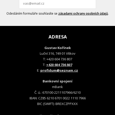
Odesláním formuláře souhlasíte se
zásadami ochrany osobních údajů
.
ADRESA
Gustav Kořínek
Luční 316, 749 01 Vítkov
T: +420 604 736 807
T:
+420 604 736 807
E:
profidum@seznam.cz
Bankovní spojení
mBank
Č. ú.: 670100-2211107966/6210
IBAN: CZ85 6210 6701 0022 1110 7966
BIC (SWIFT): BREXCZPPXXX