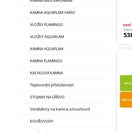
KAMNA MASTERFLAMME
KAMNA AQUAFLAM VARIO
VLOŽKY FLAMINGO
není
549 
53
VLOŽKY AQUAFLAM
KAMNA AQUAFLAM
KAMNA FLAMINGO
KACHLOVÁ KAMNA
Akce
Teplovodní příslušenství
STOJANY NA DŘEVO
Výprod
Ventilátory na kamna a kouřovod
KOUŘOVODY