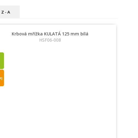
Z - A
Krbová mřížka KULATÁ 125 mm bílá
HSF06-008
ej