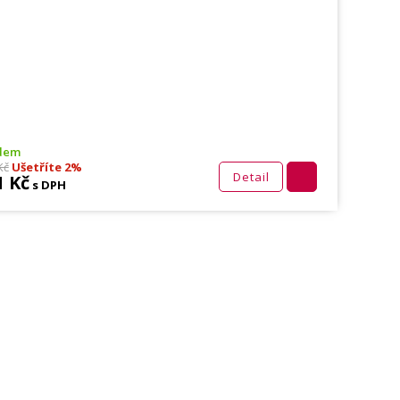
adem
Kč
Ušetříte 2%
Detail
1 Kč
s DPH