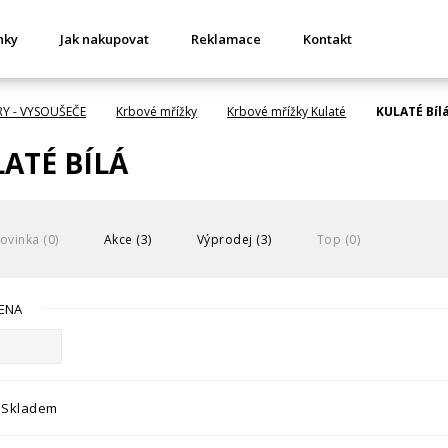
nky
Jak nakupovat
Reklamace
Kontakt
RY - VYSOUŠEČE
Krbové mřížky
Krbové mřížky Kulaté
KULATÉ Bíl
ATÉ BÍLÁ
ovinka (0)
Akce (3)
Výprodej (3)
Top (0)
ENA
Skladem