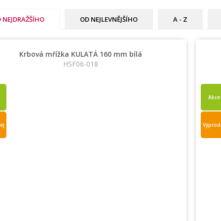
 NEJDRAŽŠÍHO
OD NEJLEVNĚJŠÍHO
A - Z
Krbová mřížka KULATÁ 160 mm bílá
HSF06-018
Akce
ej
Výprod