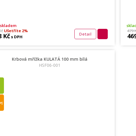
 skladem
skla
Kč
Ušetříte 2%
479 
Detail
8 Kč
46
s DPH
Krbová mřížka KULATÁ 100 mm bílá
HSF06-001
ej