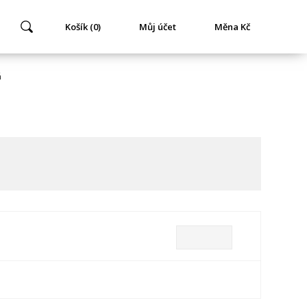
Košík (0)
Můj účet
Měna Kč
á