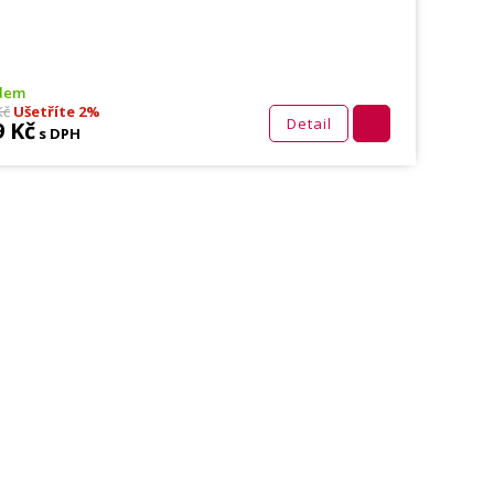
dem
Kč
Ušetříte 2%
Detail
9 Kč
s DPH