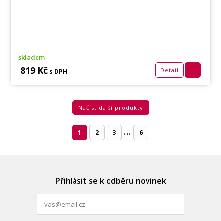
skladem
819 Kč
Detail
s DPH
Načíst další produkty
...
1
2
3
6
Přihlásit se k odběru novinek