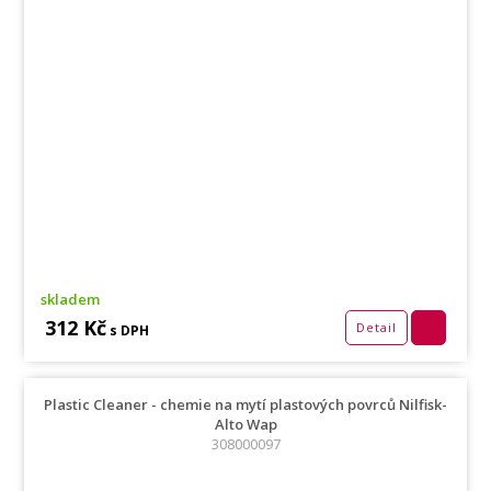
skladem
312 Kč
Detail
s DPH
Plastic Cleaner - chemie na mytí plastových povrců Nilfisk-
Alto Wap
308000097