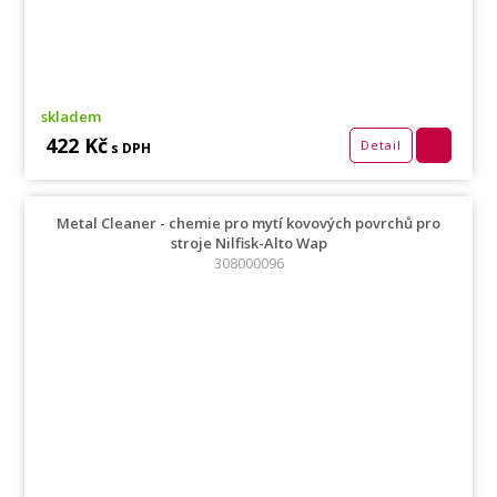
skladem
422 Kč
Detail
s DPH
Metal Cleaner - chemie pro mytí kovových povrchů pro
stroje Nilfisk-Alto Wap
308000096