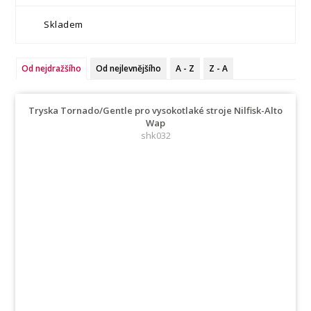
Skladem
Od nejdražšího
Od nejlevnějšího
A - Z
Z - A
Tryska Tornado/Gentle pro vysokotlaké stroje Nilfisk-Alto
Wap
shk032