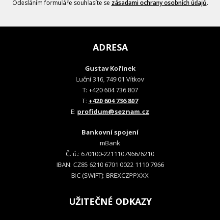
Odesláním formuláře souhlasíte se
zásadami ochrany osobních údajů
.
ADRESA
Gustav Kořínek
Luční 316, 749 01 Vítkov
T: +420 604 736 807
T:
+420 604 736 807
E:
profidum@seznam.cz
Bankovní spojení
mBank
Č. ú.: 670100-2211107966/6210
IBAN: CZ85 6210 6701 0022 1110 7966
BIC (SWIFT): BREXCZPPXXX
UŽITEČNÉ ODKAZY