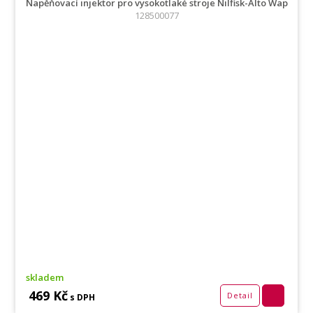
Napěňovací injektor pro vysokotlaké stroje Nilfisk-Alto Wap
128500077
skladem
469 Kč
Detail
s DPH