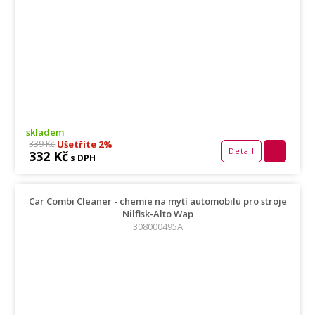
skladem
Ušetříte 2%
339 Kč
Detail
332 Kč
s DPH
Car Combi Cleaner - chemie na mytí automobilu pro stroje
Nilfisk-Alto Wap
308000495A