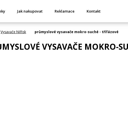
nky
Jak nakupovat
Reklamace
Kontakt
Vysavače Nilfisk
průmyslové vysavače mokro-suché - třífázové
ŮMYSLOVÉ VYSAVAČE MOKRO-SUC