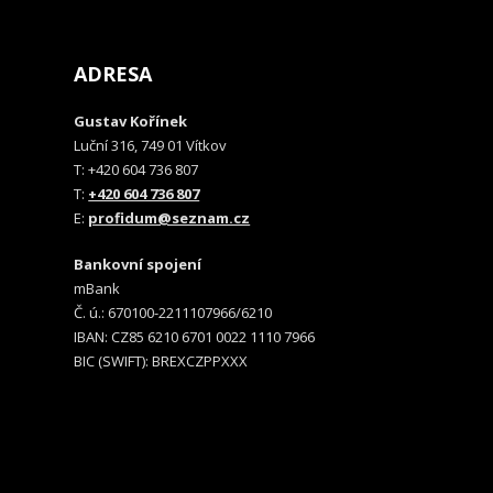
ADRESA
Gustav Kořínek
Luční 316, 749 01 Vítkov
T: +420 604 736 807
T:
+420 604 736 807
E:
profidum@seznam.cz
Bankovní spojení
mBank
Č. ú.: 670100-2211107966/6210
IBAN: CZ85 6210 6701 0022 1110 7966
BIC (SWIFT): BREXCZPPXXX