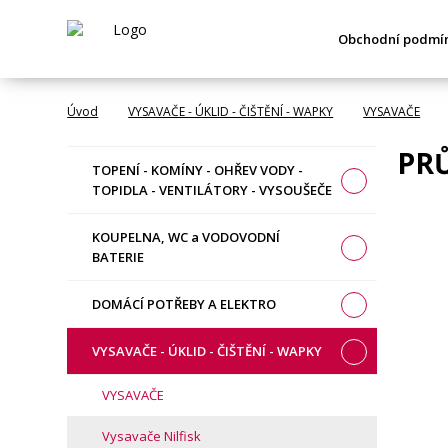
Obchodní podmí
Úvod
VYSAVAČE - ÚKLID - ČIŠTĚNÍ - WAPKY
VYSAVAČE
PR
TOPENÍ - KOMÍNY - OHŘEV VODY -
TOPIDLA - VENTILÁTORY - VYSOUŠEČE
KOUPELNA, WC a VODOVODNÍ
BATERIE
DOMÁCÍ POTŘEBY A ELEKTRO
VYSAVAČE - ÚKLID - ČIŠTĚNÍ - WAPKY
VYSAVAČE
Vysavače Nilfisk