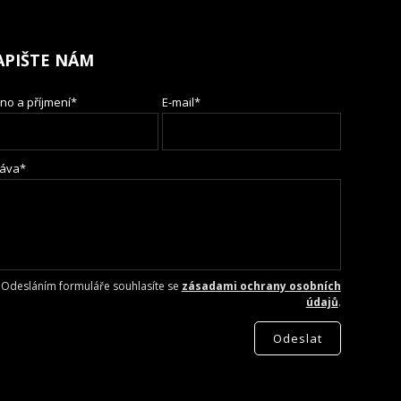
APIŠTE NÁM
no a příjmení*
E-mail*
áva*
Odesláním formuláře souhlasíte se
zásadami ochrany osobních
údajů
.
Odeslat