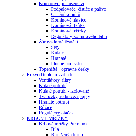
Komínové příslušenství
Podpalovače, čističe a palivo
Čištění komínů
Komínové hlavice
Komínová dvířka
Komínové mřížky
Regulátory komínového tahu
Žáruvzdorné těsnění
Sety
Kulaté
Hranaté
Ploché pod sklo
Topeniště - opravné desky
Rozvod teplého vzduchu
Ventilátory, filtry
Kulaté potrubí
Kulaté potrubí - izolované
Tvarovky, redukce, spojky
Hranaté potrubí
Růžice
Regulátory otáček
KRBOVÉ MŘÍŽKY
Krbové mřížky Premium
Bílá
Broušený chrom