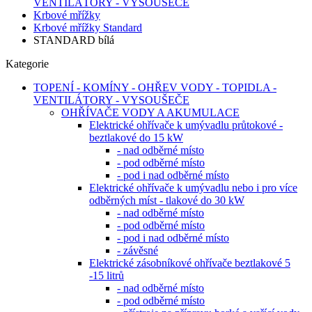
VENTILÁTORY - VYSOUŠEČE
Krbové mřížky
Krbové mřížky Standard
STANDARD bílá
Kategorie
TOPENÍ - KOMÍNY - OHŘEV VODY - TOPIDLA -
VENTILÁTORY - VYSOUŠEČE
OHŘÍVAČE VODY A AKUMULACE
Elektrické ohřívače k umývadlu průtokové -
beztlakové do 15 kW
- nad odběrné místo
- pod odběrné místo
- pod i nad odběrné místo
Elektrické ohřívače k umývadlu nebo i pro více
odběrných míst - tlakové do 30 kW
- nad odběrné místo
- pod odběrné místo
- pod i nad odběrné místo
- závěsné
Elektrické zásobníkové ohřívače beztlakové 5
-15 litrů
- nad odběrné místo
- pod odběrné místo