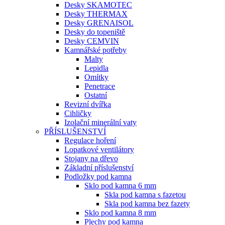
Desky SKAMOTEC
Desky THERMAX
Desky GRENAISOL
Desky do topeniště
Desky CEMVIN
Kamnářské potřeby
Malty
Lepidla
Omítky
Penetrace
Ostatní
Revizní dvířka
Cihličky
Izolační minerální vaty
PŘÍSLUŠENSTVÍ
Regulace hoření
Lopatkové ventilátory
Stojany na dřevo
Základní příslušenství
Podložky pod kamna
Sklo pod kamna 6 mm
Skla pod kamna s fazetou
Skla pod kamna bez fazety
Sklo pod kamna 8 mm
Plechy pod kamna