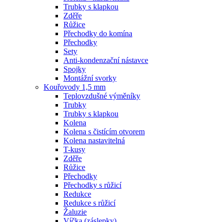
Trubky s klapkou
Zděře
Růžice
Přechodky do komína
Přechodky
Sety
Anti-kondenzační nástavce
Spojky
Montážní svorky
Kouřovody 1,5 mm
Teplovzdušné výměníky
Trubky
Trubky s klapkou
Kolena
Kolena s čistícím otvorem
Kolena nastavitelná
T-kusy
Zděře
Růžice
Přechodky
Přechodky s růžicí
Redukce
Redukce s růžicí
Žaluzie
Víčka (záslepky)