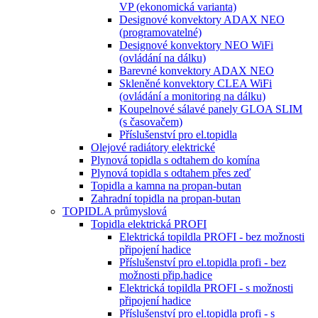
VP (ekonomická varianta)
Designové konvektory ADAX NEO
(programovatelné)
Designové konvektory NEO WiFi
(ovládání na dálku)
Barevné konvektory ADAX NEO
Skleněné konvektory CLEA WiFi
(ovládání a monitoring na dálku)
Koupelnové sálavé panely GLOA SLIM
(s časovačem)
Příslušenství pro el.topidla
Olejové radiátory elektrické
Plynová topidla s odtahem do komína
Plynová topidla s odtahem přes zeď
Topidla a kamna na propan-butan
Zahradní topidla na propan-butan
TOPIDLA průmyslová
Topidla elektrická PROFI
Elektrická topildla PROFI - bez možnosti
připojení hadice
Příslušenství pro el.topidla profi - bez
možnosti přip.hadice
Elektrická topildla PROFI - s možnosti
připojení hadice
Příslušenství pro el.topidla profi - s