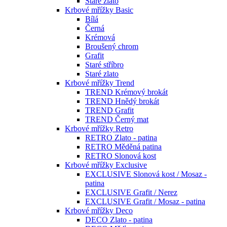
Staré zlato
Krbové mřížky Basic
Bílá
Černá
Krémová
Broušený chrom
Grafit
Staré stříbro
Staré zlato
Krbové mřížky Trend
TREND Krémový brokát
TREND Hnědý brokát
TREND Grafit
TREND Černý mat
Krbové mřížky Retro
RETRO Zlato - patina
RETRO Měděná patina
RETRO Slonová kost
Krbové mřížky Exclusive
EXCLUSIVE Slonová kost / Mosaz -
patina
EXCLUSIVE Grafit / Nerez
EXCLUSIVE Grafit / Mosaz - patina
Krbové mřížky Deco
DECO Zlato - patina