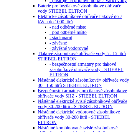
- přístroje na přípravu horké a vařící vody
Baterie pro beztlakové zásobníkové ohřívače
vody STIEBEL ELTRON
Elektrické zásobníkové ohřívače tlakové do 7
kW a do 1000 litrů
- nad odběrné místo
- pod odběrné místo
- stacionární
- závěsné
- závěsné vodorovné
Tlakové zásobníkové ohřívače vody 5 - 15 litrů
STIEBEL ELTRON
- bezpečnostní armatury pro tlakové
zásobníkové ohřívače vody - STIEBEL
ELTRON
Nástěnné elektrické zásobníkové= ohřívače vody
30 - 150 litrů STIEBEL ELTRON
Bezpečnostní armatury pro tlakové zásobníkové
ohřívače vody SHZ - STIEBEL ELTRON
Nástěnné elektrické svislé zásobníkové ohřívače
vody 30-200 litrů - STIEBEL ELTRON
Nástěnné elektrické vodorovné zásobníkové
ohřívače vody 30-200 litrů - STIEBEL
ELTRON
Nástěnné kombinované svislé zásobníkové