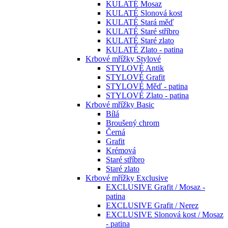
KULATÉ Mosaz
KULATÉ Slonová kost
KULATÉ Stará měď
KULATÉ Staré stříbro
KULATÉ Staré zlato
KULATÉ Zlato - patina
Krbové mřížky Stylové
STYLOVÉ Antik
STYLOVÉ Grafit
STYLOVÉ Měď - patina
STYLOVÉ Zlato - patina
Krbové mřížky Basic
Bílá
Broušený chrom
Černá
Grafit
Krémová
Staré stříbro
Staré zlato
Krbové mřížky Exclusive
EXCLUSIVE Grafit / Mosaz -
patina
EXCLUSIVE Grafit / Nerez
EXCLUSIVE Slonová kost / Mosaz
- patina