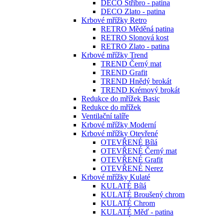
DECO Stříbro - patina
DECO Zlato - patina
Krbové mřížky Retro
RETRO Měděná patina
RETRO Slonová kost
RETRO Zlato - patina
Krbové mřížky Trend
TREND Černý mat
TREND Grafit
TREND Hnědý brokát
TREND Krémový brokát
Redukce do mřížek Basic
Redukce do mřížek
Ventilační talíře
Krbové mřížky Moderní
Krbové mřížky Otevřené
OTEVŘENÉ Bílá
OTEVŘENÉ Černý mat
OTEVŘENÉ Grafit
OTEVŘENÉ Nerez
Krbové mřížky Kulaté
KULATÉ Bílá
KULATÉ Broušený chrom
KULATÉ Chrom
KULATÉ Měď - patina