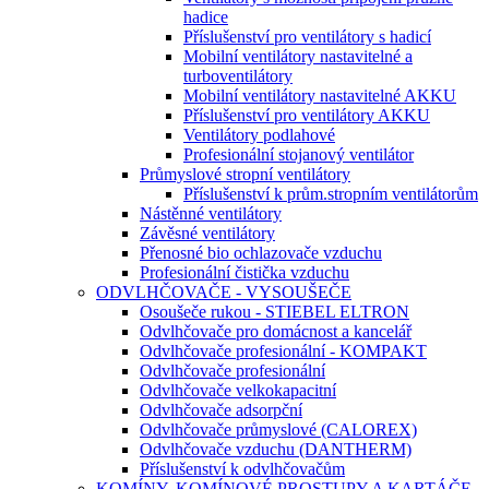
hadice
Příslušenství pro ventilátory s hadicí
Mobilní ventilátory nastavitelné a
turboventilátory
Mobilní ventilátory nastavitelné AKKU
Příslušenství pro ventilátory AKKU
Ventilátory podlahové
Profesionální stojanový ventilátor
Průmyslové stropní ventilátory
Příslušenství k prům.stropním ventilátorům
Nástěnné ventilátory
Závěsné ventilátory
Přenosné bio ochlazovače vzduchu
Profesionální čistička vzduchu
ODVLHČOVAČE - VYSOUŠEČE
Osoušeče rukou - STIEBEL ELTRON
Odvlhčovače pro domácnost a kancelář
Odvlhčovače profesionální - KOMPAKT
Odvlhčovače profesionální
Odvlhčovače velkokapacitní
Odvlhčovače adsorpční
Odvlhčovače průmyslové (CALOREX)
Odvlhčovače vzduchu (DANTHERM)
Příslušenství k odvlhčovačům
KOMÍNY, KOMÍNOVÉ PROSTUPY A KARTÁČE,