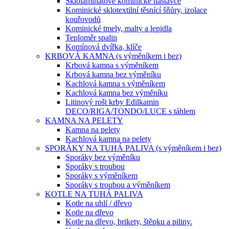
Sklolaminátové kominické nástavce
Kominické sklotextilní těsnící šňůry, izolace
kouřovodů
Kominické tmely, malty a lepidla
Teploměr spalin
Komínová dvířka, klíče
KRBOVÁ KAMNA (s výměníkem i bez)
Krbová kamna s výměníkem
Krbová kamna bez výměníku
Kachlová kamna s výměníkem
Kachlová kamna bez výměníku
Litinový rošt krby Edilkamin
DECO/RIGA/TONDO/LUCE s táhlem
KAMNA NA PELETY
Kamna na pelety
Kachlová kamna na pelety
SPORÁKY NA TUHÁ PALIVA (s výměníkem i bez)
Sporáky bez výměníku
Sporáky s troubou
Sporáky s výměníkem
Sporáky s troubou a výměníkem
KOTLE NA TUHÁ PALIVA
Kotle na uhlí / dřevo
Kotle na dřevo
Kotle na dřevo, brikety, štěpku a piliny.