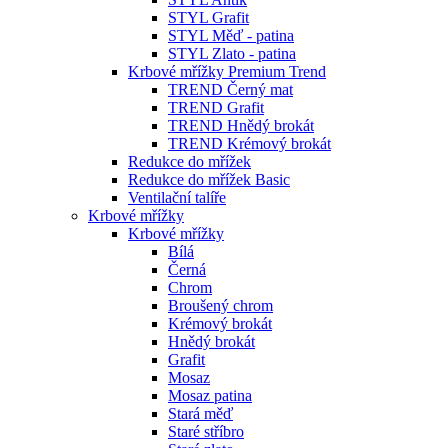
STYL Grafit
STYL Měď - patina
STYL Zlato - patina
Krbové mřížky Premium Trend
TREND Černý mat
TREND Grafit
TREND Hnědý brokát
TREND Krémový brokát
Redukce do mřížek
Redukce do mřížek Basic
Ventilační talíře
Krbové mřížky
Krbové mřížky
Bílá
Černá
Chrom
Broušený chrom
Krémový brokát
Hnědý brokát
Grafit
Mosaz
Mosaz patina
Stará měď
Staré stříbro