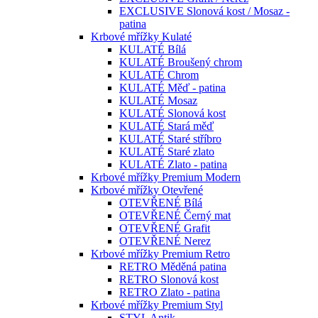
EXCLUSIVE Slonová kost / Mosaz -
patina
Krbové mřížky Kulaté
KULATÉ Bílá
KULATÉ Broušený chrom
KULATÉ Chrom
KULATÉ Měď - patina
KULATÉ Mosaz
KULATÉ Slonová kost
KULATÉ Stará měď
KULATÉ Staré stříbro
KULATÉ Staré zlato
KULATÉ Zlato - patina
Krbové mřížky Premium Modern
Krbové mřížky Otevřené
OTEVŘENÉ Bílá
OTEVŘENÉ Černý mat
OTEVŘENÉ Grafit
OTEVŘENÉ Nerez
Krbové mřížky Premium Retro
RETRO Měděná patina
RETRO Slonová kost
RETRO Zlato - patina
Krbové mřížky Premium Styl
STYL Antik