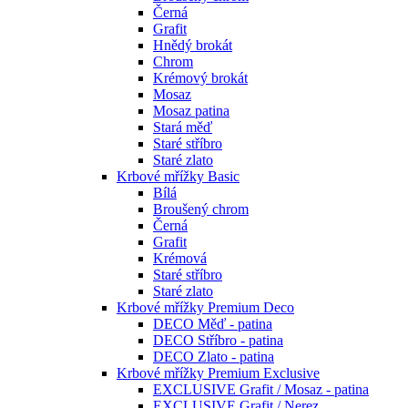
Černá
Grafit
Hnědý brokát
Chrom
Krémový brokát
Mosaz
Mosaz patina
Stará měď
Staré stříbro
Staré zlato
Krbové mřížky Basic
Bílá
Broušený chrom
Černá
Grafit
Krémová
Staré stříbro
Staré zlato
Krbové mřížky Premium Deco
DECO Měď - patina
DECO Stříbro - patina
DECO Zlato - patina
Krbové mřížky Premium Exclusive
EXCLUSIVE Grafit / Mosaz - patina
EXCLUSIVE Grafit / Nerez