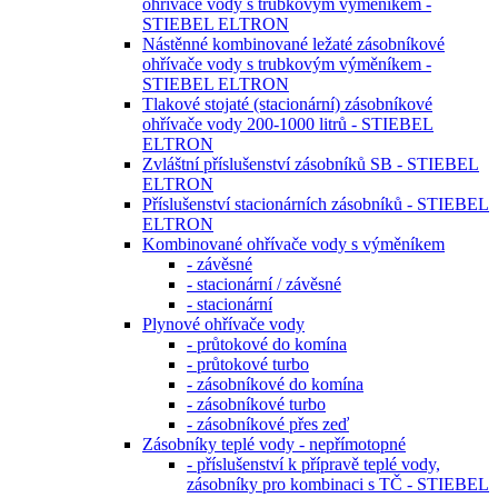
ohřívače vody s trubkovým výměníkem -
STIEBEL ELTRON
Nástěnné kombinované ležaté zásobníkové
ohřívače vody s trubkovým výměníkem -
STIEBEL ELTRON
Tlakové stojaté (stacionární) zásobníkové
ohřívače vody 200-1000 litrů - STIEBEL
ELTRON
Zvláštní příslušenství zásobníků SB - STIEBEL
ELTRON
Příslušenství stacionárních zásobníků - STIEBEL
ELTRON
Kombinované ohřívače vody s výměníkem
- závěsné
- stacionární / závěsné
- stacionární
Plynové ohřívače vody
- průtokové do komína
- průtokové turbo
- zásobníkové do komína
- zásobníkové turbo
- zásobníkové přes zeď
Zásobníky teplé vody - nepřímotopné
- příslušenství k přípravě teplé vody,
zásobníky pro kombinaci s TČ - STIEBEL