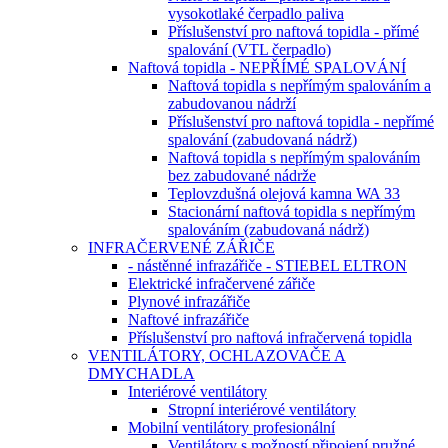
vysokotlaké čerpadlo paliva
Příslušenství pro naftová topidla - přímé
spalování (VTL čerpadlo)
Naftová topidla - NEPŘÍMÉ SPALOVÁNÍ
Naftová topidla s nepřímým spalováním a
zabudovanou nádrží
Příslušenství pro naftová topidla - nepřímé
spalování (zabudovaná nádrž)
Naftová topidla s nepřímým spalováním
bez zabudované nádrže
Teplovzdušná olejová kamna WA 33
Stacionární naftová topidla s nepřímým
spalováním (zabudovaná nádrž)
INFRAČERVENÉ ZÁŘIČE
- nástěnné infrazářiče - STIEBEL ELTRON
Elektrické infračervené zářiče
Plynové infrazářiče
Naftové infrazářiče
Příslušenství pro naftová infračervená topidla
VENTILÁTORY, OCHLAZOVAČE A
DMYCHADLA
Interiérové ventilátory
Stropní interiérové ventilátory
Mobilní ventilátory profesionální
Ventilátory s možností připojení pružné