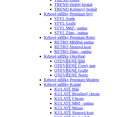
TREND Hnědý brokát
TREND Krémový brokát
Krbové mřížky Premium Styl
STYL Antik
STYL Grafit
STYL Měď - patina
STYL Zlato - patina
Krbové mřížky Premium Retro
RETRO Měděná patina
RETRO Slonová kost
RETRO Zlato - patina
Krbové mřížky Otevřené
OTEVŘENÉ Bílá
OTEVŘENÉ Černý mat
OTEVŘENÉ Grafit
OTEVŘENÉ Nerez
Krbové mřížky Premium Modern
Krbové mřížky Kulaté
KULATÉ Bílá
KULATÉ Broušený chrom
KULATÉ Chrom
KULATÉ Měď - patina
KULATÉ Mosaz
KULATÉ Slonová kost