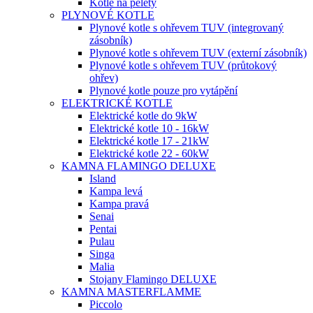
Kotle na pelety
PLYNOVÉ KOTLE
Plynové kotle s ohřevem TUV (integrovaný
zásobník)
Plynové kotle s ohřevem TUV (externí zásobník)
Plynové kotle s ohřevem TUV (průtokový
ohřev)
Plynové kotle pouze pro vytápění
ELEKTRICKÉ KOTLE
Elektrické kotle do 9kW
Elektrické kotle 10 - 16kW
Elektrické kotle 17 - 21kW
Elektrické kotle 22 - 60kW
KAMNA FLAMINGO DELUXE
Island
Kampa levá
Kampa pravá
Senai
Pentai
Pulau
Singa
Malia
Stojany Flamingo DELUXE
KAMNA MASTERFLAMME
Piccolo