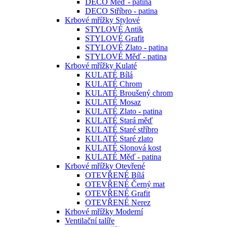
DECO Měď - patina
DECO Stříbro - patina
Krbové mřížky Stylové
STYLOVÉ Antik
STYLOVÉ Grafit
STYLOVÉ Zlato - patina
STYLOVÉ Měď - patina
Krbové mřížky Kulaté
KULATÉ Bílá
KULATÉ Chrom
KULATÉ Broušený chrom
KULATÉ Mosaz
KULATÉ Zlato - patina
KULATÉ Stará měď
KULATÉ Staré stříbro
KULATÉ Staré zlato
KULATÉ Slonová kost
KULATÉ Měď - patina
Krbové mřížky Otevřené
OTEVŘENÉ Bílá
OTEVŘENÉ Černý mat
OTEVŘENÉ Grafit
OTEVŘENÉ Nerez
Krbové mřížky Moderní
Ventilační talíře