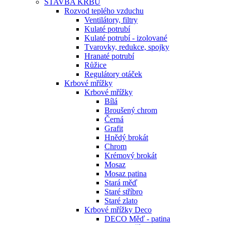
STAVBA KRBU
Rozvod teplého vzduchu
Ventilátory, filtry
Kulaté potrubí
Kulaté potrubí - izolované
Tvarovky, redukce, spojky
Hranaté potrubí
Růžice
Regulátory otáček
Krbové mřížky
Krbové mřížky
Bílá
Broušený chrom
Černá
Grafit
Hnědý brokát
Chrom
Krémový brokát
Mosaz
Mosaz patina
Stará měď
Staré stříbro
Staré zlato
Krbové mřížky Deco
DECO Měď - patina