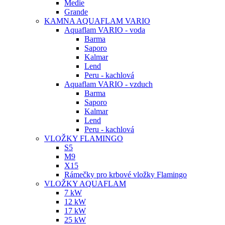
Medie
Grande
KAMNA AQUAFLAM VARIO
Aquaflam VARIO - voda
Barma
Saporo
Kalmar
Lend
Peru - kachlová
Aquaflam VARIO - vzduch
Barma
Saporo
Kalmar
Lend
Peru - kachlová
VLOŽKY FLAMINGO
S5
M9
X15
Rámečky pro krbové vložky Flamingo
VLOŽKY AQUAFLAM
7 kW
12 kW
17 kW
25 kW