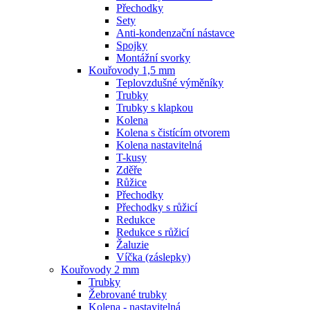
Přechodky
Sety
Anti-kondenzační nástavce
Spojky
Montážní svorky
Kouřovody 1,5 mm
Teplovzdušné výměníky
Trubky
Trubky s klapkou
Kolena
Kolena s čistícím otvorem
Kolena nastavitelná
T-kusy
Zděře
Růžice
Přechodky
Přechodky s růžicí
Redukce
Redukce s růžicí
Žaluzie
Víčka (záslepky)
Kouřovody 2 mm
Trubky
Žebrované trubky
Kolena - nastavitelná