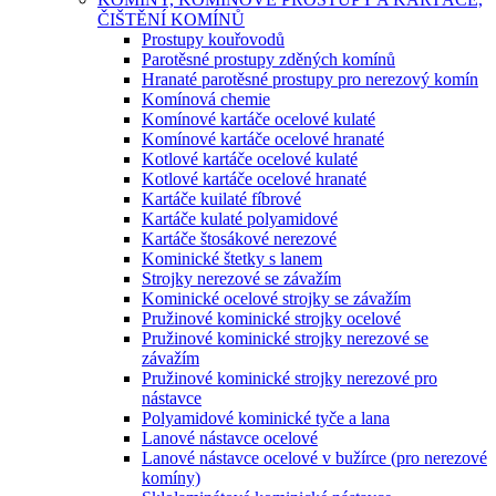
ČIŠTĚNÍ KOMÍNŮ
Prostupy kouřovodů
Parotěsné prostupy zděných komínů
Hranaté parotěsné prostupy pro nerezový komín
Komínová chemie
Komínové kartáče ocelové kulaté
Komínové kartáče ocelové hranaté
Kotlové kartáče ocelové kulaté
Kotlové kartáče ocelové hranaté
Kartáče kuilaté fíbrové
Kartáče kulaté polyamidové
Kartáče štosákové nerezové
Kominické štetky s lanem
Strojky nerezové se závažím
Kominické ocelové strojky se závažím
Pružinové kominické strojky ocelové
Pružinové kominické strojky nerezové se
závažím
Pružinové kominické strojky nerezové pro
nástavce
Polyamidové kominické tyče a lana
Lanové nástavce ocelové
Lanové nástavce ocelové v bužírce (pro nerezové
komíny)