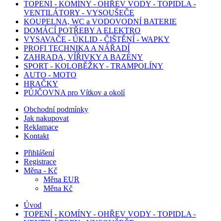
TOPENÍ - KOMÍNY - OHŘEV VODY - TOPIDLA -
VENTILÁTORY - VYSOUŠEČE
KOUPELNA, WC a VODOVODNÍ BATERIE
DOMÁCÍ POTŘEBY A ELEKTRO
VYSAVAČE - ÚKLID - ČIŠTĚNÍ - WAPKY
PROFI TECHNIKA A NÁŘADÍ
ZAHRADA, VÍŘIVKY A BAZÉNY
SPORT - KOLOBĚŽKY - TRAMPOLÍNY
AUTO - MOTO
HRAČKY
PŮJČOVNA pro Vítkov a okolí
Obchodní podmínky
Jak nakupovat
Reklamace
Kontakt
Přihlášení
Registrace
Měna - Kč
Měna EUR
Měna Kč
Úvod
TOPENÍ - KOMÍNY - OHŘEV VODY - TOPIDLA -