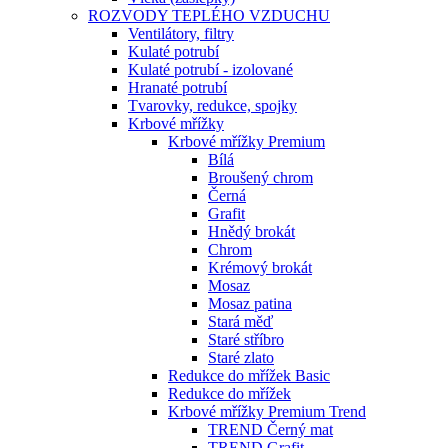
ROZVODY TEPLÉHO VZDUCHU
Ventilátory, filtry
Kulaté potrubí
Kulaté potrubí - izolované
Hranaté potrubí
Tvarovky, redukce, spojky
Krbové mřížky
Krbové mřížky Premium
Bílá
Broušený chrom
Černá
Grafit
Hnědý brokát
Chrom
Krémový brokát
Mosaz
Mosaz patina
Stará měď
Staré stříbro
Staré zlato
Redukce do mřížek Basic
Redukce do mřížek
Krbové mřížky Premium Trend
TREND Černý mat
TREND Grafit