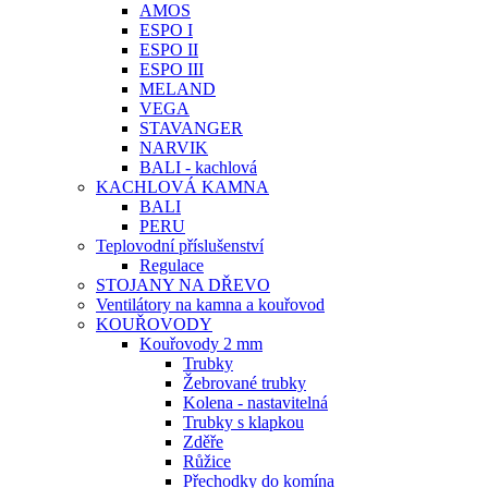
AMOS
ESPO I
ESPO II
ESPO III
MELAND
VEGA
STAVANGER
NARVIK
BALI - kachlová
KACHLOVÁ KAMNA
BALI
PERU
Teplovodní příslušenství
Regulace
STOJANY NA DŘEVO
Ventilátory na kamna a kouřovod
KOUŘOVODY
Kouřovody 2 mm
Trubky
Žebrované trubky
Kolena - nastavitelná
Trubky s klapkou
Zděře
Růžice
Přechodky do komína