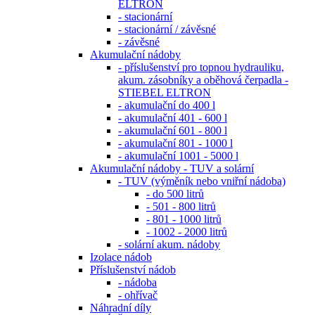
ELTRON
- stacionární
- stacionární / závěsné
- závěsné
Akumulační nádoby
- příslušenství pro topnou hydrauliku,
akum. zásobníky a oběhová čerpadla -
STIEBEL ELTRON
- akumulační do 400 l
- akumulační 401 - 600 l
- akumulační 601 - 800 l
- akumulační 801 - 1000 l
- akumulační 1001 - 5000 l
Akumulační nádoby - TUV a solární
- TUV (výměník nebo vniřní nádoba)
- do 500 litrů
- 501 - 800 litrů
- 801 - 1000 litrů
- 1002 - 2000 litrů
- solární akum. nádoby
Izolace nádob
Příslušenství nádob
- nádoba
- ohřívač
Náhradní díly