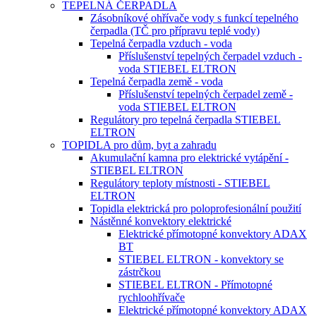
TEPELNÁ ČERPADLA
Zásobníkové ohřívače vody s funkcí tepelného
čerpadla (TČ pro přípravu teplé vody)
Tepelná čerpadla vzduch - voda
Příslušenství tepelných čerpadel vzduch -
voda STIEBEL ELTRON
Tepelná čerpadla země - voda
Příslušenství tepelných čerpadel země -
voda STIEBEL ELTRON
Regulátory pro tepelná čerpadla STIEBEL
ELTRON
TOPIDLA pro dům, byt a zahradu
Akumulační kamna pro elektrické vytápění -
STIEBEL ELTRON
Regulátory teploty místnosti - STIEBEL
ELTRON
Topidla elektrická pro poloprofesionální použití
Nástěnné konvektory elektrické
Elektrické přímotopné konvektory ADAX
BT
STIEBEL ELTRON - konvektory se
zástrčkou
STIEBEL ELTRON - Přímotopné
rychloohřívače
Elektrické přímotopné konvektory ADAX