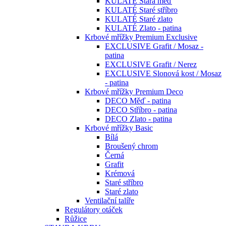
KULATÉ Stará měď
KULATÉ Staré stříbro
KULATÉ Staré zlato
KULATÉ Zlato - patina
Krbové mřížky Premium Exclusive
EXCLUSIVE Grafit / Mosaz -
patina
EXCLUSIVE Grafit / Nerez
EXCLUSIVE Slonová kost / Mosaz
- patina
Krbové mřížky Premium Deco
DECO Měď - patina
DECO Stříbro - patina
DECO Zlato - patina
Krbové mřížky Basic
Bílá
Broušený chrom
Černá
Grafit
Krémová
Staré stříbro
Staré zlato
Ventilační talíře
Regulátory otáček
Růžice