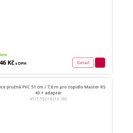
dem
46 Kč
Detail
s DPH
ce pružná PVC 51 cm / 7,6 m pro topidlo Master RS
40 + adaptér
4515.552+4210.180