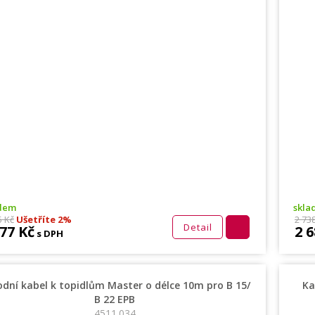
adem
skla
5 Kč
Ušetříte 2%
2 73
Detail
877 Kč
2 6
s DPH
odní kabel k topidlům Master o délce 10m pro B 15/
Ka
B 22 EPB
4511.034