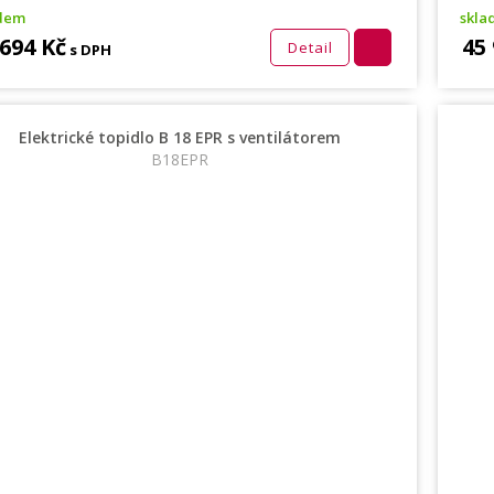
adem
skla
 694 Kč
45
Detail
s DPH
Elektrické topidlo B 18 EPR s ventilátorem
B18EPR