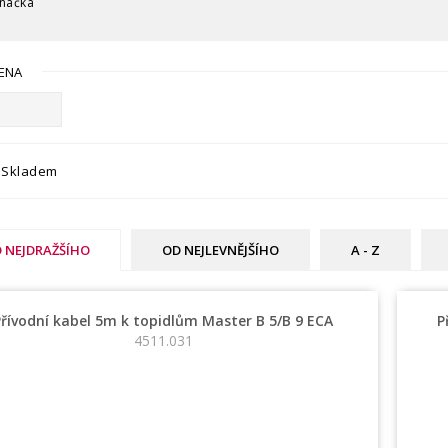
načka
ENA
Skladem
 NEJDRAŽŠÍHO
OD NEJLEVNĚJŠÍHO
A - Z
Přívodní kabel 5m k topidlům Master B 5/B 9 ECA
P
4511.031