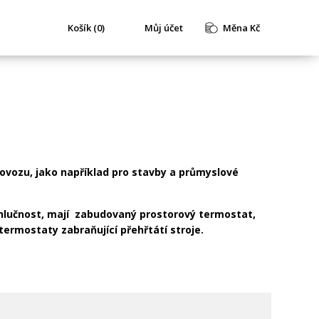
Košík (0)
Můj účet
Měna Kč
provozu, jako například pro stavby a průmyslové
 hlučnost, mají zabudovaný prostorový termostat,
termostaty zabraňující přehřtátí stroje.