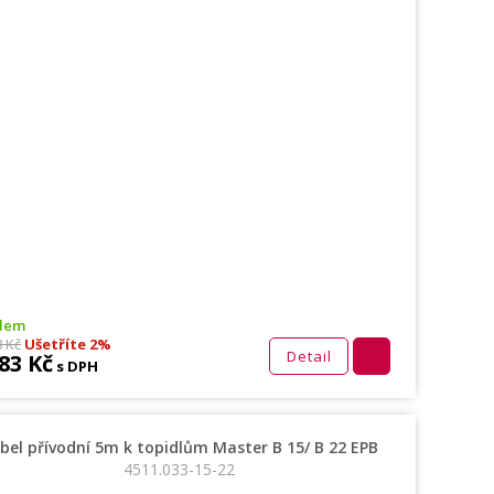
dem
8 Kč
Ušetříte 2%
Detail
83 Kč
s DPH
bel přívodní 5m k topidlům Master B 15/ B 22 EPB
4511.033-15-22