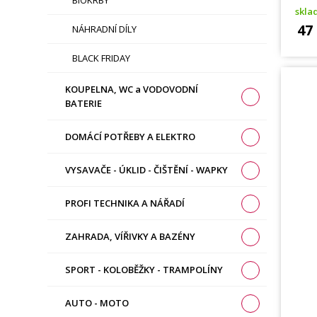
BIOKRBY
skl
47
NÁHRADNÍ DÍLY
BLACK FRIDAY
KOUPELNA, WC a VODOVODNÍ
BATERIE
DOMÁCÍ POTŘEBY A ELEKTRO
VYSAVAČE - ÚKLID - ČIŠTĚNÍ - WAPKY
PROFI TECHNIKA A NÁŘADÍ
ZAHRADA, VÍŘIVKY A BAZÉNY
SPORT - KOLOBĚŽKY - TRAMPOLÍNY
AUTO - MOTO