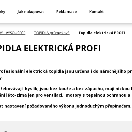
nky
Jak nakupovat
Reklamace
Kontakt
RY - VYSOUŠEČE
TOPIDLA průmyslová
Topidla elektrická PROFI
IDLA ELEKTRICKÁ PROFI
ofesionální elektrická topidla jsou určena i do náročnějšího 
y.
řebovávají kyslík, jsou bez kouře a bez zápachu, mají nízkou
ání léto-zima jen pro ventilaci, motory s tepelnou ochranou a 
t nastavení požadovaného výkonu jednoduchým přepínačem.