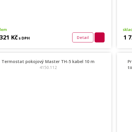
adem
skla
 321 Kč
1 7
Detail
s DPH
Termostat pokojový Master TH-5 kabel 10 m
Pr
4150.112
to