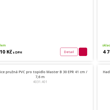
adem
skla
610 Kč
4 7
Detail
s DPH
ice pružná PVC pro topidlo Master B 30 EPR 41 cm /
Hadi
7,6 m
4031.401