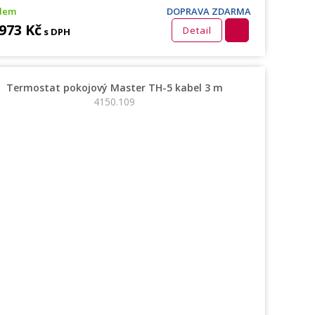
dem
DOPRAVA ZDARMA
 973 Kč
Detail
s DPH
Termostat pokojový Master TH-5 kabel 3 m
4150.109