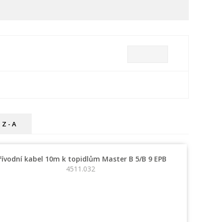
Z - A
řívodní kabel 10m k topidlům Master B 5/B 9 EPB
4511.032