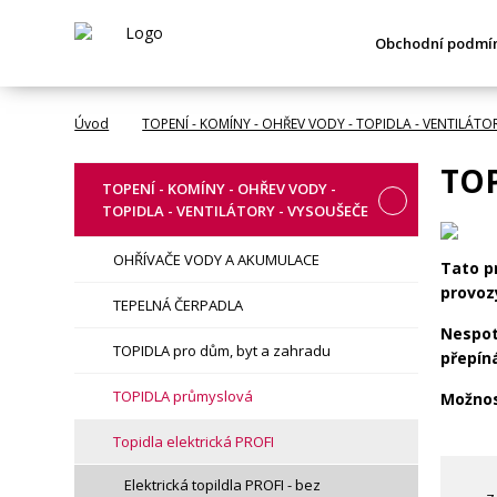
Obchodní podmí
Úvod
TOPENÍ - KOMÍNY - OHŘEV VODY - TOPIDLA - VENTILÁTO
TOP
TOPENÍ - KOMÍNY - OHŘEV VODY -
TOPIDLA - VENTILÁTORY - VYSOUŠEČE
OHŘÍVAČE VODY A AKUMULACE
Tato pr
provoz
TEPELNÁ ČERPADLA
Nespot
TOPIDLA pro dům, byt a zahradu
přepín
TOPIDLA průmyslová
Možnos
Topidla elektrická PROFI
Elektrická topildla PROFI - bez