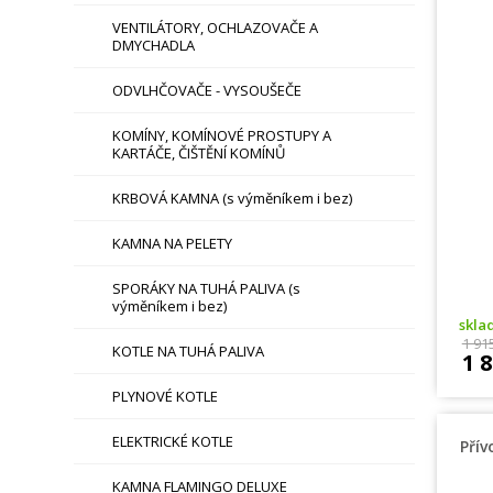
VENTILÁTORY, OCHLAZOVAČE A
DMYCHADLA
ODVLHČOVAČE - VYSOUŠEČE
KOMÍNY, KOMÍNOVÉ PROSTUPY A
KARTÁČE, ČIŠTĚNÍ KOMÍNŮ
KRBOVÁ KAMNA (s výměníkem i bez)
KAMNA NA PELETY
SPORÁKY NA TUHÁ PALIVA (s
výměníkem i bez)
skl
1 91
KOTLE NA TUHÁ PALIVA
1 
PLYNOVÉ KOTLE
ELEKTRICKÉ KOTLE
Přív
KAMNA FLAMINGO DELUXE