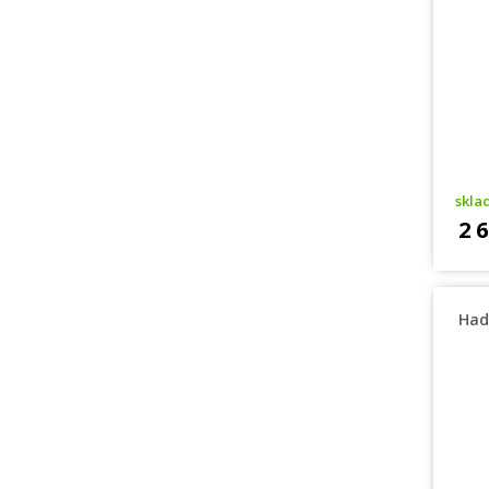
skl
2 
Had