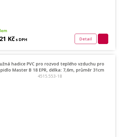
dem
21 Kč
Detail
s DPH
užná hadice PVC pro rozvod teplého vzduchu pro
pidlo Master B 18 EPR, délka: 7,6m, průměr 31cm
4515.553-18