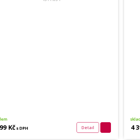
adem
skla
199 Kč
4 3
Detail
s DPH