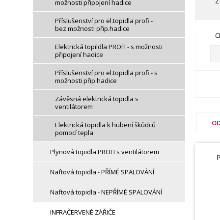
Z
možnosti připojení hadice
Příslušenství pro el.topidla profi -
bez možnosti přip.hadice
C
Elektrická topildla PROFI - s možnosti
připojení hadice
Příslušenství pro el.topidla profi - s
možnosti přip.hadice
Závěsná elektrická topidla s
ventilátorem
OD
Elektrická topidla k hubení škůdců
pomocí tepla
Plynová topidla PROFI s ventilátorem
Naftová topidla - PŘÍMÉ SPALOVÁNÍ
Naftová topidla - NEPŘÍMÉ SPALOVÁNÍ
INFRAČERVENÉ ZÁŘIČE