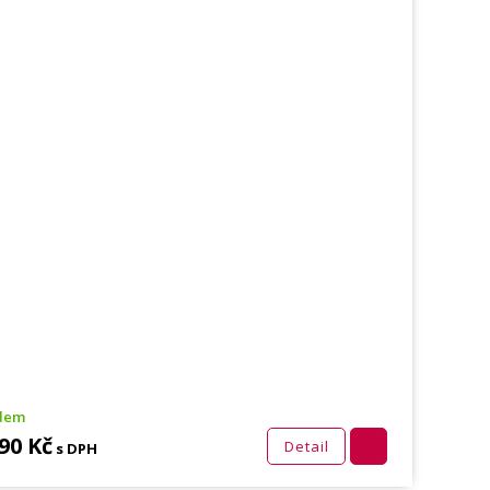
dem
90 Kč
Detail
s DPH