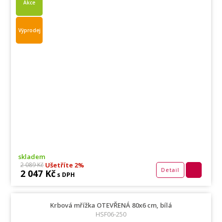
Akce
Výprodej
skladem
Ušetříte 2%
2 089 Kč
Detail
2 047 Kč
s DPH
Krbová mřížka OTEVŘENÁ 80x6 cm, bílá
HSF06-250