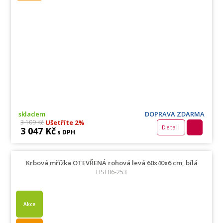
skladem
DOPRAVA ZDARMA
Ušetříte 2%
3 109 Kč
Detail
3 047 Kč
s DPH
Krbová mřížka OTEVŘENÁ rohová levá 60x40x6 cm, bílá
HSF06-253
Akce