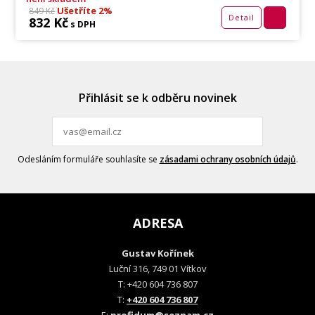
Ušetříte 2%
849 Kč
Detail
832 Kč
s DPH
Přihlásit se k odběru novinek
Odesláním formuláře souhlasíte se
zásadami ochrany osobních údajů
.
ADRESA
Gustav Kořínek
Luční 316, 749 01 Vítkov
T: +420 604 736 807
T:
+420 604 736 807