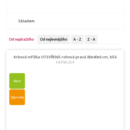
Skladem
Od nejdražšího
Od nejlevnějšího
A - Z
Z - A
Krbová mřížka OTEVŘENÁ rohová pravá 80x40x6 cm, bílá
HSF06-254
Akce
Výprodej