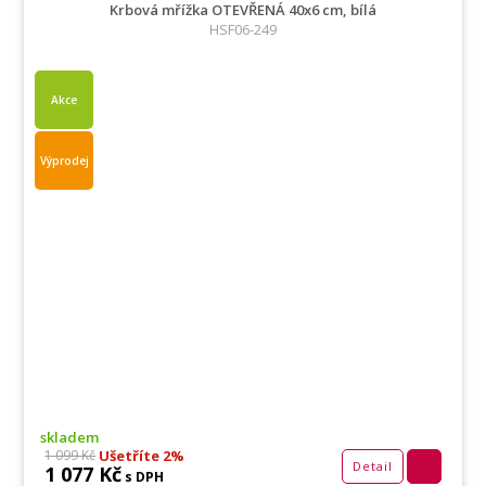
Krbová mřížka OTEVŘENÁ 40x6 cm, bílá
HSF06-249
Akce
Výprodej
skladem
Ušetříte 2%
1 099 Kč
Detail
1 077 Kč
s DPH