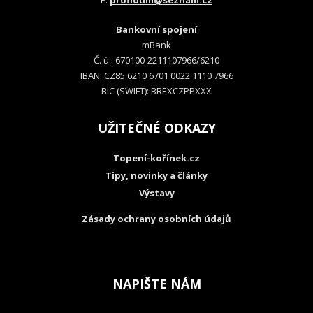
E:
profidum@seznam.cz
Bankovní spojení
mBank
Č. ú.: 670100-2211107966/6210
IBAN: CZ85 6210 6701 0022 1110 7966
BIC (SWIFT): BREXCZPPXXX
UŽITEČNÉ ODKAZY
Topení-kořínek.cz
Tipy, novinky a články
Výstavy
Zásady ochrany osobních údajů
NAPIŠTE NÁM