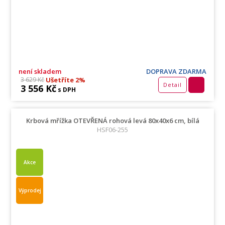
není skladem
DOPRAVA ZDARMA
Ušetříte 2%
3 629 Kč
Detail
3 556 Kč
s DPH
Krbová mřížka OTEVŘENÁ rohová levá 80x40x6 cm, bílá
HSF06-255
Akce
Výprodej