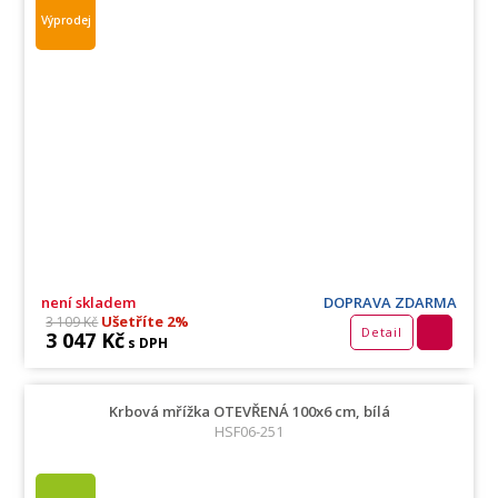
Výprodej
není skladem
DOPRAVA ZDARMA
Ušetříte 2%
3 109 Kč
Detail
3 047 Kč
s DPH
Krbová mřížka OTEVŘENÁ 100x6 cm, bílá
HSF06-251