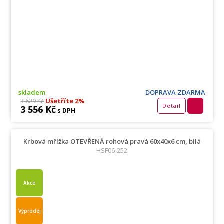
skladem
DOPRAVA ZDARMA
Ušetříte 2%
3 629 Kč
Detail
3 556 Kč
s DPH
Krbová mřížka OTEVŘENÁ rohová pravá 60x40x6 cm, bílá
HSF06-252
Akce
Výprodej