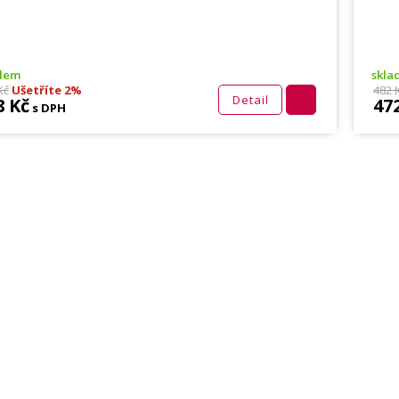
adem
skla
Kč
Ušetříte 2%
482 
Detail
8 Kč
47
s DPH