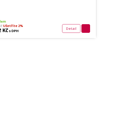
dem
Kč
Ušetříte 2%
Detail
2 Kč
s DPH