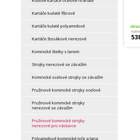
Kotlové kartáče ocelové hranaté
Kartáče kuilaté fíbrové
Kartáče kulaté polyamidové
skl
549 
53
Kartáče štosákové nerezové
Kominické štetky s lanem
Strojky nerezové se závažím
Kominické ocelové strojky se závažím
Pružinové kominické strojky ocelové
Pružinové kominické strojky
nerezové se závažím
Pružinové kominické strojky
nerezové pro nástavce
Polyamidové kominické tyče a lana