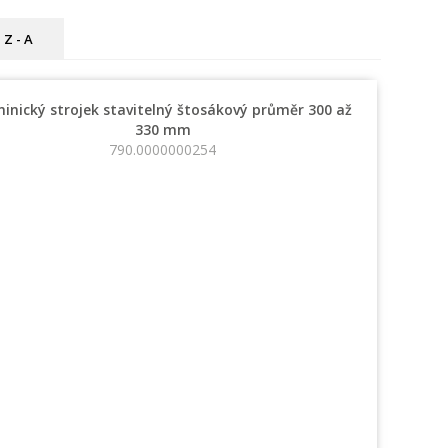
Z - A
inický strojek stavitelný štosákový průměr 300 až
330 mm
790.0000000254