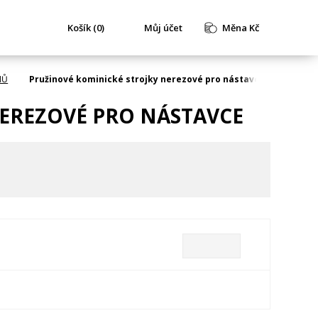
Košík (0)
Můj účet
Měna Kč
NŮ
Pružinové kominické strojky nerezové pro nástavce
EREZOVÉ PRO NÁSTAVCE