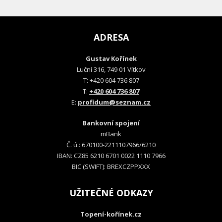
ADRESA
Gustav Kořínek
Luční 316, 749 01 Vítkov
T: +420 604 736 807
T:
+420 604 736 807
E:
profidum@seznam.cz
Bankovní spojení
mBank
Č. ú.: 670100-2211107966/6210
IBAN: CZ85 6210 6701 0022 1110 7966
BIC (SWIFT): BREXCZPPXXX
UŽITEČNÉ ODKAZY
Topení-kořínek.cz