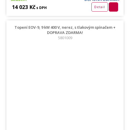
14 023 Kč
Detail
s DPH
Topení EOV-9, 9 kW 400 V, nerez, s tlakovým spínačem +
DOPRAVA ZDARMA!
5801009