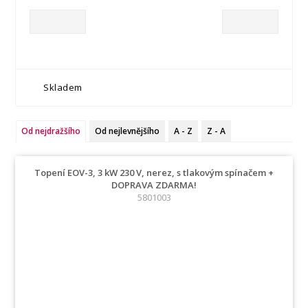
Skladem
Od nejdražšího
Od nejlevnějšího
A - Z
Z - A
Topení EOV-3, 3 kW 230 V, nerez, s tlakovým spínačem +
DOPRAVA ZDARMA!
5801003