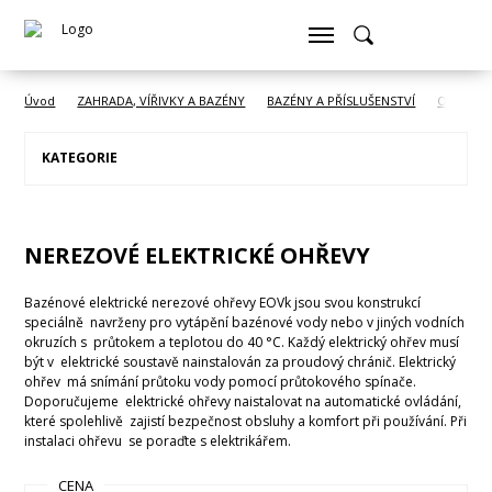
Úvod
ZAHRADA, VÍŘIVKY A BAZÉNY
BAZÉNY A PŘÍSLUŠENSTVÍ
Ohřev vo
KATEGORIE
NEREZOVÉ ELEKTRICKÉ OHŘEVY
Bazénové elektrické nerezové ohřevy EOVk jsou svou konstrukcí
speciálně navrženy pro vytápění bazénové vody nebo v jiných vodních
okruzích s průtokem a teplotou do 40 °C. Každý elektrický ohřev musí
být v elektrické soustavě nainstalován za proudový chránič. Elektrický
ohřev má snímání průtoku vody pomocí průtokového spínače.
Doporučujeme elektrické ohřevy naistalovat na automatické ovládání,
které spolehlivě zajistí bezpečnost obsluhy a komfort při používání. Při
instalaci ohřevu se poraďte s elektrikářem.
CENA